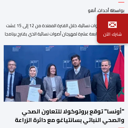
بواسطة أحداث. أنفو
✉
تنظم جمعية أصوات نسائية، خلال الفترة الممتدة من 12 إلى 15 غشت
2026، الدورة الرابعة عشرة لمهرجان أصوات نسائية الذي يقترح برنامجا
شترك الآن
متنوعا يجمع بين الإبداع الفني والسهرات المجانية والمبادرات
الاجتماعية والتضامنية والإنسانية. ووفق بلاغ للمنظمين، تقترح هذه
الدورة، التي تنظم تحت الرعاية السامية لصاحب الجلالة الملك محمد
السادس، تحت شعار “سيدات البحر الأبيض المتوسط، […]
"أونسا" توقع بروتوكولا للتعاون الصحي
والصحي النباتي بسانتياغو مع دائرة الزراعة