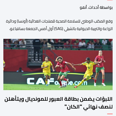
وتربية المواشي
بواسطة أحداث. أنفو
وقع المكتب الوطني للسلامة الصحية للمنتجات الغذائية (أونسا) ودائرة
الزراعة والتربية الحيوانية بالشيلي (SAG) أول أمس الجمعة بسانتياغو،
بروتوكولا للتعاون في مجال الحجر الصحي وحماية الصحة النباتية،
والصحة الحيوانية. وسيمكن هذا البروتوكول الذي تم توقيعه بحضور
مسؤولين عن السلطات الشيلية، وممثلين عن القطاع الخاص ومن
أوساط التصدير، من مواءمة الإجراءات الصحية، والصحية النباتية المطبقة
على […]
اللبؤات يضمن بطاقة العبور للمونديال ويتأهلن
لنصف نهائي "الكان"