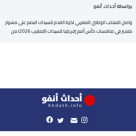
بواسطة أحداث. أنفو
واصل المنتخب الوطني المغربي لكرة القدم للسيدات البصم على مشوار
متميز في منافسات كأس أمم إفريقيا للسيدات (المغرب 2026) من
خلال عبوره إلى المربع الذهبي ، عقب فوزه على نظيره الجنوب إفريقي
بهدفين لواحد، في المباراة التي جمعتهما، مساء اليوم السبت على
أرضية ملعب مولاي الحسن بالرباط، برسم الدور ربع النهائي، ليضمن بذلك
رسميا مشاركته […]