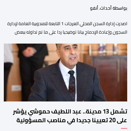
بواسطة أحداث. أنفو
اصدرت إدارة السجن المحلي العرجات 1 التابعة للمندوبية العامة لإدارة
السجون وإعادة الإدماج بيانا توضيحيا ردا على ما تم تداوله ببعض
الجرائد والمواقع الالكترونية بخصوص الوضعية الصحية للسجين محمد
زيان، المعتقل بالمؤسسة ذاتها، وذلك لتنوير الرأي العام بالحقائق
والمعطيات الدقيقة.واوضحت إدارة المؤسسة السجنية أن المعني
بالأمر يستفيد منذ إيداعه من تتبع طبي منتظم ومستمر وفقا […]
تشمل 13 مدينة.. عبد اللطيف حموشي يؤشر
على 20 تعيينا جديدا في مناصب المسؤولية
بمصالح الأمن الوطني