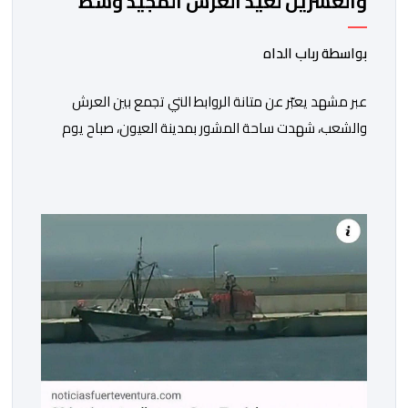
والعشرين لعيد العرش المجيد وسط
أجواء وطنية مهيبة
بواسطة رباب الداه
عبر مشهد يعبّر عن متانة الروابط التي تجمع بين العرش
والشعب، شهدت ساحة المشور بمدينة العيون، صباح يوم
الخميس 30 يوليوز 2026، مراسيم تحية العلم الوطني، تخليدا
للذكرى السابعة والعشرين لاعتلاء صاحب الجلالة الملك
محمد السادس نصره الله وأيده عرش أسلافه الميامين،
وذلك في أجواء وطنية مهيبة، جسدت مشاعر الوفاء
والإخلاص للعرش العلوي المجيد، والتمسك […]