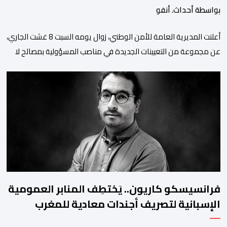
بواسطة أحداث. أنفو
أعلنت المديرية العامة للأمن الوطني، زوال يومه السبت 8 غشت الجاري،
عن مجموعة من التعيينات الجديدة في مناصب المسؤولية بمصالح لا
ممركزة للأمن الوطني بمدن الناظور ومراكش وأكادير وتيكيوين
والعروي وأسفي ووجدة والعيون والدار البيضاء وبني ملال وابن جرير
وطنجة وأصيلة، وذلك في إطار دينامية داخلية تهدف لضخ دماء جديدة
والاستعانة بكفاءات أمنية شابة ومتمرسة، […]
فرانسيسكو كاريون.. يَختطِف المنابر العمومية
الإسبانية لتصريف أجندات معادية للمغرب