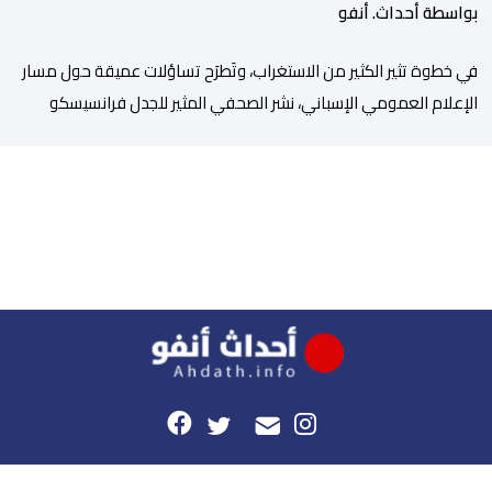
بواسطة أحداث. أنفو
في خطوة تثير الكثير من الاستغراب، وتَطرَح تساؤلات عميقة حول مسار
الإعلام العمومي الإسباني، نشر الصحفي المثير للجدل فرانسيسكو
كاريون مقالاً مطولاً ومتحيزاً على بوابة مؤسسة الإذاعة والتلفزيون
الإسبانية العمومية (RTVE). المقال الذي حَمَل عنواناً مليئاً بالإيحاءات
السلبية: “المغرب، بين غياب محمد السادس، شائعات الانتقال
والاضطرابات الاجتماعية”، يُمثِّل خروجاً غير مألوف عن الخط التحريري
المعتاد […]
هذا الموقع
راسلونا