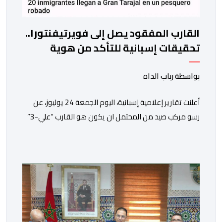
القارب المفقود يصل إلى فويرتيفنتورا..
تحقيقات إسبانية للتأكد من هوية
المركب المختفي من العيون
بواسطة رباب الداه
أعلنت تقارير إعلامية إسبانية، اليوم الجمعة 24 يوليوز، عن
رسو مركب صيد من المحتمل ان يكون هو القارب “علي-3”
في ميناء غران تاراخال بجزيرة فويرتيفنتورا، وذلك بعد مرور
ساعات على الإبلاغ عن فقدانه من ميناء العيون، وكان على
متنه ما يقارب 20 مهاجرا في وضعية غير قانونية.وحسب ما
أوردته وكالة “إيفي” الإسبانية للأنباء، نقلا عن […]