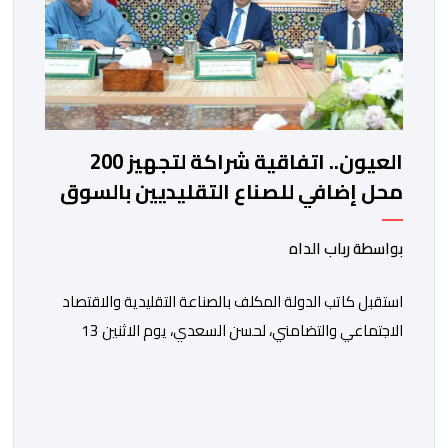
العيون.. اتفاقية شراكة لتجهيز 200
محل إضافي للصناع التقليديين بالسوق
النموذجي الكبير
بواسطة رباب الداه
استقبل كاتب الدولة المكلف بالصناعة التقليدية والاقتصاد
الاجتماعي والتضامني، لحسن السعدي، يوم الاثنين 13
يوليوز، رئيس جماعة العيون مولاي حمدي ولد الرشيد، رفقة
رئيس غرفة الصناعة التقليدية لجهة العيون الساقية الحمراء
مولاي مصطفى بن ليمام، وذلك بحضور أطر كتابة
الدولة.وتخلل هذا اللقاء توقيع اتفاقية شراكة جمعت بين