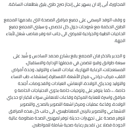
المجاورة، أبى إلا ان يسهر على إنجاز صرح طبي يليق بتطلعات الساكنة.
و وقف الوفد الرسمي على جميع مرافق المصحة التي يقدمها المجمع
الطبي الحكمة مع شروحات حول كل تخصص، و سيلبي المجمع جميع
الحاجيات الطبية والجراحية للمرضى الى جانب انه وفر مناصب شغل لأبناء
الجهة.
و الجدير بالذكر فان المجمع يقع بشارع محمد السادس و شُيد على
سبعة طوابق وقبو تتضمن في مجملها الإدارة والاستقبال،
المستعجلات، الرعاية النهارية، عيادات النساء والتوليد، وحدة أمراض
القلب، مركب جراحي، مركز الأشعة، القسطرة، إستشفاء، طب النساء
والتوليد وحديثي الولادة، الإنعاش، العيادات والفحوصات، أجنحة
خاصة…، كما يتوفر على ولوجيات خاصة بذوي الاحتياجات الخاصة و
مرافق واسرة للعناية المركزة وقاعات للانعاش سواء للكبار او حديثي
الولادة، وقاعة عمليات ومركز اشعة التصوير بالصدى والتصوير
الاشعاعي والتصوير بالرنين المغناطيسي، الى جانب كل هذه المرافق
تتوفر مصحة على تجهيزات حديثة توفر لمهنيي الصحة منظومة عالية
الجودة فضلا عن تقديم رعاية صحية شاملة للمواطنين.