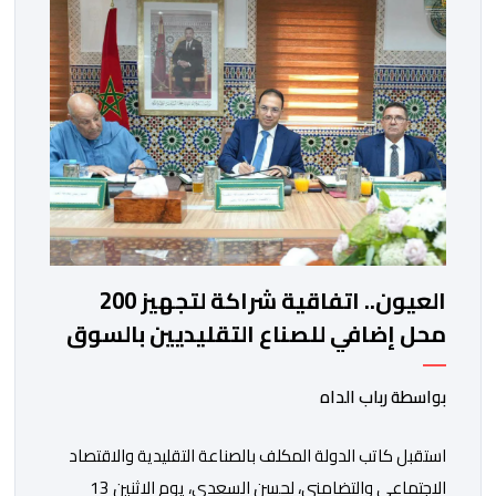
أوردته وكالة “إيفي” الإسبانية للأنباء، نقلا عن […]
العيون.. اتفاقية شراكة لتجهيز 200
محل إضافي للصناع التقليديين بالسوق
النموذجي الكبير
بواسطة رباب الداه
استقبل كاتب الدولة المكلف بالصناعة التقليدية والاقتصاد
الاجتماعي والتضامني، لحسن السعدي، يوم الاثنين 13