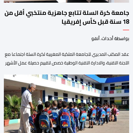
جامعة كرة السلة تتابع جاهزية منتخبي أقل من
18 سنة قبل كأس إفريقيا
بواسطة أحداث. أنفو
عقد المكتب المديري للجامعة الملكية المغربية لكرة السلة اجتماعا مع
اللجنة التقنية، والادارة التقنية الوطنية خصص لتقييم حصيلة عمل الأشهر
الثلاثة الماضية، والوقوف على مختلف المحطات التي شهدتها
المنتخبات الوطنية خلال الفترة الأخيرة. وشهد الاجتماع تقديم عرض
مفصل حول مشاركة المنتخبين الوطنيين لأقل من 18 سنة، إناثا وذكورا،
من طرف اللجنة التقنية التي واكبت كل […]