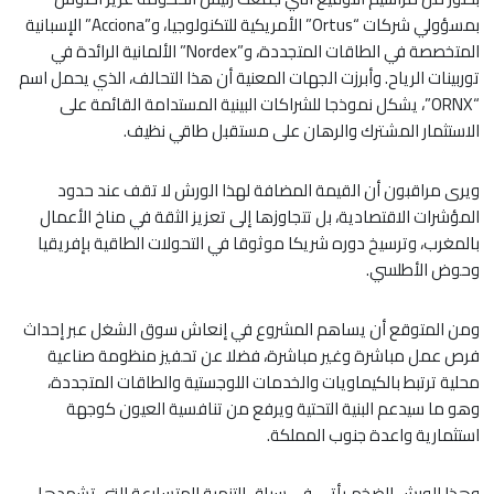
بمسؤولي شركات “Ortus” الأمريكية للتكنولوجيا، و”Acciona” الإسبانية
المتخصصة في الطاقات المتجددة، و”Nordex” الألمانية الرائدة في
توربينات الرياح. وأبرزت الجهات المعنية أن هذا التحالف، الذي يحمل اسم
“ORNX”، يشكل نموذجا للشراكات البينية المستدامة القائمة على
الاستثمار المشترك والرهان على مستقبل طاقي نظيف.
ويرى مراقبون أن القيمة المضافة لهذا الورش لا تقف عند حدود
المؤشرات الاقتصادية، بل تتجاوزها إلى تعزيز الثقة في مناخ الأعمال
بالمغرب، وترسيخ دوره شريكا موثوقا في التحولات الطاقية بإفريقيا
وحوض الأطلسي.
ومن المتوقع أن يساهم المشروع في إنعاش سوق الشغل عبر إحداث
فرص عمل مباشرة وغير مباشرة، فضلا عن تحفيز منظومة صناعية
محلية ترتبط بالكيماويات والخدمات اللوجستية والطاقات المتجددة،
وهو ما سيدعم البنية التحتية ويرفع من تنافسية العيون كوجهة
استثمارية واعدة جنوب المملكة.
وهذا الورش الضخم يأتي في سياق التنمية المتسارعة التي تشهدها