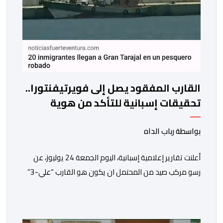
القارب المفقود يصل إلى فويرتيفنتورا..
تحقيقات إسبانية للتأكد من هوية
المركب المختفي من العيون
بواسطة رباب الداه
أعلنت تقارير إعلامية إسبانية، اليوم الجمعة 24 يوليوز، عن
رسو مركب صيد من المحتمل ان يكون هو القارب “علي-3”
في ميناء غران تاراخال بجزيرة فويرتيفنتورا، وذلك بعد مرور
ساعات على الإبلاغ عن فقدانه من ميناء العيون، وكان على
متنه ما يقارب 20 مهاجرا في وضعية غير قانونية.وحسب ما