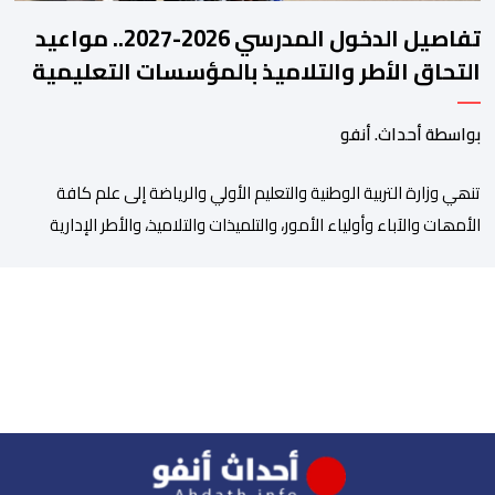
تفاصيل الدخول المدرسي 2026-2027.. مواعيد
التحاق الأطر والتلاميذ بالمؤسسات التعليمية
بواسطة أحداث. أنفو
تنھي وزارة التربیة الوطنیة والتعلیم الأولي والریاضة إلى علم كافة
الأمھات والآباء وأولیاء الأمور، والتلمیذات والتلامیذ، والأطر الإداریة
والتربویة وإلى الرأي العام الوطني، أن الدخول المدرسي لسنة 2026-
2027 سیتم في موعده الرسمي المحدد سلفا طبقا لمقتضیات المقرر
الوزاري رقم 047.26 الصادر بتاریخ 3 یولیوز 2026 بشأن تنظیم السنة
الدراسیة. وأوضحت الوزارة، في بلاغ، أن أطر […]