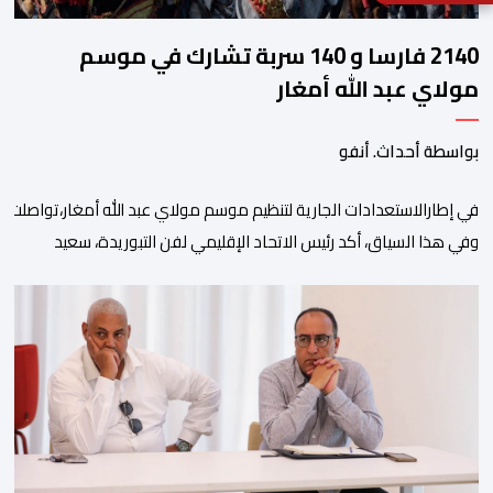
2140 فارسا و 140 سربة تشارك في موسم
مولاي عبد الله أمغار
بواسطة أحداث. أنفو
في إطارالاستعدادات الجارية لتنظيم موسم مولاي عبد الله أمغار،تواصلت 
وفي هذا السياق، أكد رئيس الاتحاد الإقليمي لفن التبوريدة، سعيد
ولم تخل هذه الدورة من مؤشرات إيجابية على مستوى تنوعالمشاركة، حيث 
وتبرز هذه الأرقام الحجم الكبير الذي باتت تعرفه تظاهرةالتبوريدة خلال 
ومن المرتقب أن تعرف فعاليات الموسم إقبالا جماهيريا
واسعا،في ظل الشغف الكبير الذي يحظى به فن التبوريدة، باعتبارهأحد أبرز م