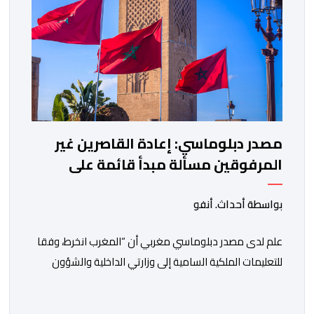
مصدر دبلوماسي: إعادة القاصرين غير
المرفوقين مسألة مبدأ قائمة على
التعليمات الملكية السامية
بواسطة أحداث. أنفو
علم لدى مصدر دبلوماسي مغربي أن “المغرب انخرط، وفقا
للتعليمات الملكية السامية إلى وزارتي الداخلية والشؤون
الخارجية، في العمل على تحديد هوية القاصرين غير
المرفوقين بهدف إعادتهم إلى الوطن”. وفي هذا الإطار، أكد