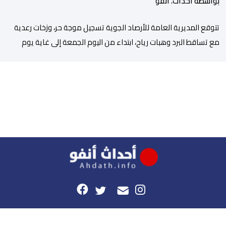
بواسطة أحداث. أنفو
تتوقع المديرية العامة للأرصاد الجوية تسجيل موجة حر، وزخات رعدية
مع تساقط البرد وهبات رياح، ابتداء من اليوم الجمعة إلى غاية يوم
الأحد بعدد من مناطق المملكة. وأوضحت المديرية، في نشرة إنذارية
محينة من مستوى يقظة “برتقالي”، أنه من المرتقب تسجيل موجة حر،
من اليوم الجمعة إلى غاية يوم الأحد، مع درجات حرارة تتراوح ما […]
هذا الموقع
راسلونا