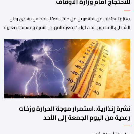
للاحتجاج أمام وزارة الأوقاف
يعتزم العشرات من المتضررين من ملف العقار المحبس بسيدي رحال
الشاطئ، المنضوين تحت لواء “جمعية المهاجر للتنمية ومساندة مغاربة
العالم” إلى جانب جمعيات محلية أخرى، تنظيم وقفة احتجاجية سلمية
أمام الملحقة الإدارية لوزارة الأوقاف والشؤون الإسلامية بحي حسان
بالرباط، وذلك للمطالبة بتسوية هذا الملف الذي ظل عالقا لسنوات
طويلة وأثار استياء واسعا في صفوف أبناء […]
نشرة إنذارية..استمرار موجة الحرارة وزخات
رعدية من اليوم الجمعة إلى الأحد