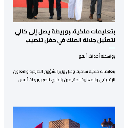
بتعليمات ملكية..بوريطة يصل إلى كالي
لتمثيل جلالة الملك في حفل تنصيب
الرئيس الكولومبي الجديد
بواسطة أحداث. أنفو
بتعليمات ملكية سامية، وصل وزير الشؤون الخارجية والتعاون
الإفريقي والمغاربة المقيمين بالخارج، ناصر بوريطة، أمس
الخميس إلى كالي (كولومبيا)، لتمثيل صاحب الجلالة الملك
محمد السادس، نصره الله، في حفل تنصيب الرئيس
الكولومبي الجديد. وكان في استقبال بوريطة، لدى وصوله،
حاكمة منطقة فال ديل كاوكا، السيدة ديليا فرانسيسكا
تورو، وعمدة سانتياغو دي كالي، السيد ألفارو أليخاندرو […]