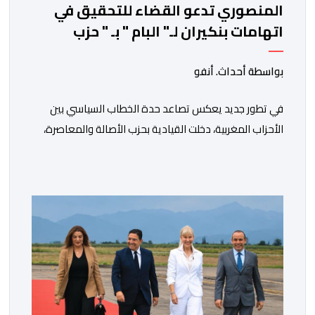
المنصوري تدعو القضاء للتحقيق في
اتهامات بنكيران لـ" البام " بـ " حزب
المخدرات "
بواسطة أحداث. أنفو
في تطور جديد يعكس تصاعد حدة الخطاب السياسي بين
الأحزاب المغربية، دخلت القيادية بحزب الأصالة والمعاصرة،
فاطمة الزهراء المنصوري، على خط المواجهة مع الأمين
العام السابق لحزب العدالة والتنمية، عبد الإله بنكيران، على
خلفية اتهامات سبق أن وجهها هذا الأخير إلى حزب ” البام ”
وربطه بملف المخدرات.المنصوري أكدت أن بنكيران ” ما غير
اليوم […]