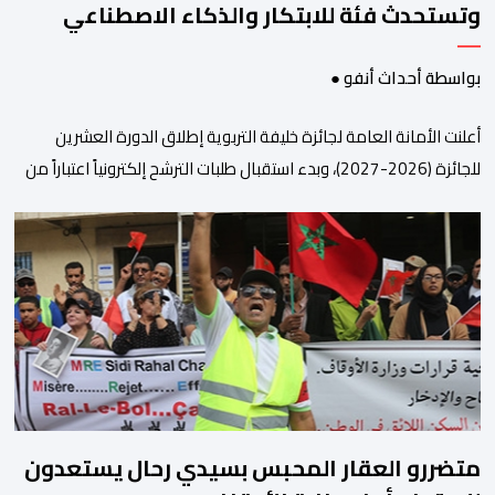
وتستحدث فئة للابتكار والذكاء الاصطناعي
بواسطة أحداث أنفو ●
أعلنت الأمانة العامة لجائزة خليفة التربوية إطلاق الدورة العشرين
للجائزة (2026-2027)، وبدء استقبال طلبات الترشح إلكترونياً اعتباراً من
اليوم وحتى 31 دجنبر 2026. وقال بلاغ صحافي إن هذه الدوة تكتسب
أهمية خاصة لتزامنها مع مرور عشرين عاماً على انطلاق الجائزة،
وتشهد للمرة الأولى استحداث فئة “الابتكار والذكاء الاصطناعي في
التعليم”، إلى جانب طرح 10 مجالات […]
متضررو العقار المحبس بسيدي رحال يستعدون