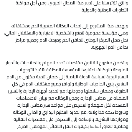
والتي تؤثر سلبا على تدبير هذا المجال الحيوي، ومن أجل مواكبة
التطورات الوطنية والدولية.
ويهدف هذا المشروع إلى إحداث الوكالة المغربية للدم ومشتقاته،
وهي مؤسسة عمومية تتمتع بالشخصية الاعتبارية والاستقلال المالي،
تحل محل المركز الوطني لتحاقن الدم ومبحث الدم وجميع مراكز
تحاقن الدم الجهوية.
ويتضمن مشروع القانون مقتضيات تحدد المهام والصلاحيات والأدوار
المنوطة بالوكالة باعتبارها المؤسسة المكلفة بتنفيذ التوجهات
الاستراتيجية لسياسة الدولة الرامية إلى ضمان تنمية مخزون من الدم
البشري يلبي الحاجيات الوطنية وتوافر جميع مشتقات الدم في كل
الظروف وضمان سلامتها وجودتها؛ مع تحديد أجهزة الإدارة والتسيير
المتمثلة في مجلس الإدارة ومدير للوكالة مع تبيان الاختصاصات
المسندة لكل منهما؛ والتنصيص على قواعد سير مجلس الإدارة
وشروط صحة مداولاته؛ مع تحديد التنظيم الإداري والمالي للوكالة
ومواردها البشرية. بالإضافة إلى التنصيص على مقتضيات انتقالية
وختامية تتعلق أساسا بكيفيات النقل التلقائي لموظفي المركز