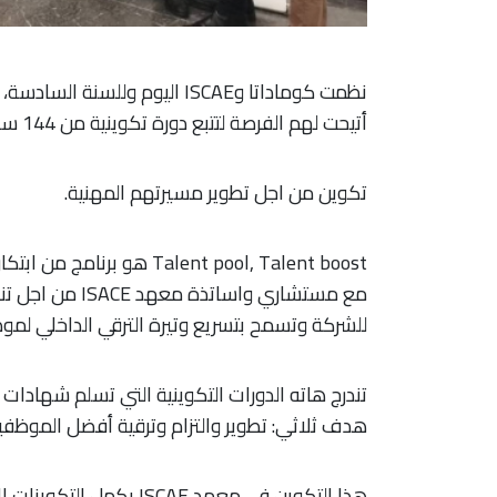
نظمت كوماداتا وISCAE اليوم ول
أتيحت لهم الفرصة لتتبع دورة تكوينية من 144 ساعة
تكوين من اجل تطوير مسيرتهم المهنية.
Talent pool, Talent boost 
مع مستشاري واسا
للشركة وتسمح بتسريع وتيرة الترقي الداخلي لموظ
تندرج هاته الدورات التكوينية التي تسلم شهادات ف
هدف ثلاثي: تطوير والتزام وترقية أفضل الموظفي
هذا التكوين في معهد ISCAE