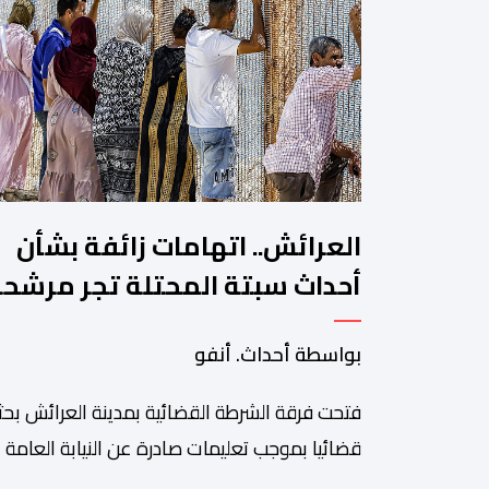
العرائش.. اتهامات زائفة بشأن
أحداث سبتة المحتلة تجر مرشح
للهجرة غير النظامية إلى القضاء
بواسطة أحداث. أنفو
فتحت فرقة الشرطة القضائية بمدينة العرائش بحثا
قضائيا بموجب تعليمات صادرة عن النيابة العامة
المختصة، وذلك على خلفية تصريحات واتهامات