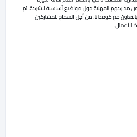
 مداركهم المهنية حول مواضيع أساسية للشركة. تم
ميم هذا التكوين حصريا من قبل خبراء ISCAE بالتعاون مع كومداتا، من أجل السماح للمشاركين
 الأعمال.