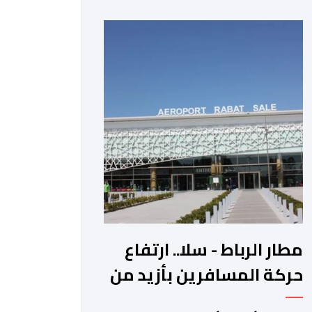
عوائد سندات الخزانة الأمريكية. وزاد سعر
الذهب في المعاملات الفورية بنسبة 1
في المائة إلى 4285,69 دولارا للأوقية،
مسجلا أعلى مستوى له منذ 18 يونيو
الماضي، فيما ارتفعت العقود الأمريكية
الآجلة […]
مطار الرباط - سلا.. ارتفاع
حركة المسافرين بأزيد من
14 بالمائة خلال الفصل