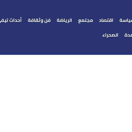
ياسة
اقتصاد
مجتمع
الرياضة
فن وثقافة
أحداث تيف
دة
الصحراء