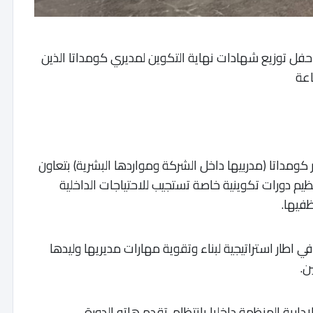
لسنة السادسة، حفل توزيع شهادات نهاية التكوين لمديري كومداتا الذين
هو برنامج من ابتكار كومداتا (مدربيها داخل الشركة ومواردها البشرية) بتعاون
تذة معهد ISACE من اجل تنظيم دورات تكوينية خاصة تستجيب للاحتياجات الداخلية
فيها.
ي اطار استراتيجية لبناء وتقوية مهارات مديريها وليدها
ن.
 يكمل التكوينات الإدارية المنظمة داخليا بانتظام. تقدم هاته الدورة