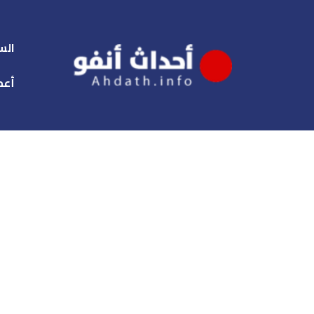
الس
أعم