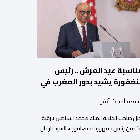
ناسبة عيد العرش .. رئيس
غفورة يشيد بدور المغرب في
جيع الحوار بين الأديان
سطة أحداث.أنفو
ل صاحب الجلالة الملك محمد السادس ببرقية
ئة من رئيس جمهورية سنغافورة، السيد ثارمان
موغاراتنام، وذلك بمناسبة الذكرى السابعة