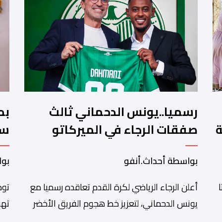
رسميا..يونس الدحماني ثالث
بم
ة
صفقات الرجاء في الميركاتو
سن
الصيفي
تش
بواسطة أحداث.أنفو
بوا
أعلن الرجاء الرياضي لكرة القدم تعاقده رسميا مع
توص
يونس الدحماني، لتعزيز خط هجوم الفريق الأخضر
تهن
خلال فترة الانتقالات الصيفية الحالية. ​ويمتد العقد
شان