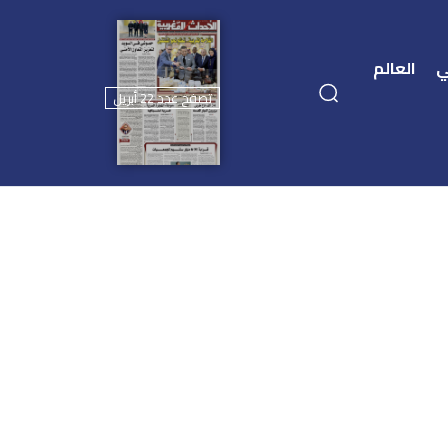
ي
العالم
تصفح عدد 22 أبريل