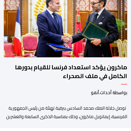
سبتة المحتلة، أعلنت اسبانيا أمس الجمعة 07 غشت 2026، عن فرضها
لإجراءات مراقبة على حدودها للمسافرين الوافدين من إيطاليا. وكانت
اسبانيا قد أمهلت إيطاليا […]
ماكرون يؤكد استعداد فرنسا للقيام بدورها
الكامل في ملف الصحراء
بواسطة أحداث.أنفو
توصل جلالة الملك محمد السادس ببرقية تهنئة من رئيس الجمهورية
الفرنسية، إيمانويل ماكرون، وذلك بمناسبة الذكرى السابعة والعشرين
لتربعه على العرش، حيث أعرب فيها عن تمنياته لجلالة الملك بالصحة