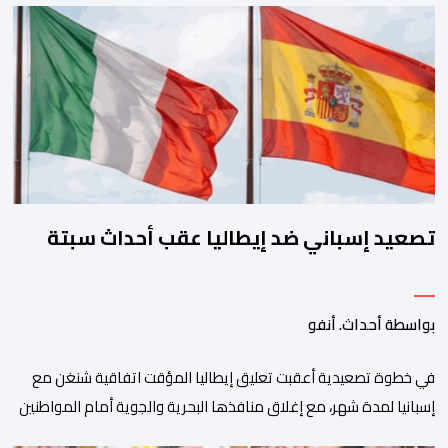
الخارجية والتعاون الافريقي والمغاربة المقيمين بالخارج، ناصر بوريطة،
ونائب رئيس جمهورية كولومبيا، خوسيه مانويل ريستريبو، بحضور وزير
العلاقات الخارجية عمر بولا إسكوبار. وبهذه المناسبة، أكد السيد […]
تصعيد إسباني ضد إيطاليا عقب أحداث سبتة
بواسطة أحداث. أنفو
في خطوة تصعيدية أعقبت تعليق إيطاليا المؤقت اتفاقية شنغن مع
إسبانيا لمدة شهر، مع إغلاق منافذها البحرية والجوية أمام المواطنين
غير الإسبان القادمين من إسبانيا تزامنا مع التدفق الكبير للمهاجرين عبر