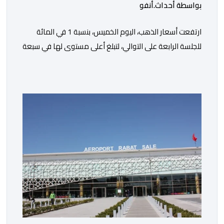
بواسطة أحداث.أنفو
ارتفعت أسعار الذهب، اليوم الخميس، بنسبة 1 في المائة
للجلسة الرابعة على التوالي، لتبلغ أعلى مستوى لها في سبعة
أسابيع، مدعومة بتراجع الدولار وانخفاض عوائد سندات
الخزانة الأمريكية. وزاد سعر الذهب في المعاملات الفورية
بنسبة 1 في المائة إلى 4285,69 دولارا للأوقية، مسجلا أعلى
مستوى له منذ 18 يونيو الماضي، فيما ارتفعت العقود
الأمريكية الآجلة […]