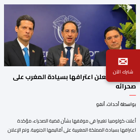
✉
شترك الآن
كولومبيا تعلن اعترافها بسيادة المغرب على
صحرائه
بواسطة أحداث. أنفو
أعلنت كولومبيا تغييرا في موقفها بشأن قضية الصحراء، مؤكدة
اعترافها بسيادة المملكة المغربية على أقاليمها الجنوبية. وتم الإعلان
عن هذا الموقف الجديد، أمس الجمعة، خلال لقاء بين وزير الشؤون