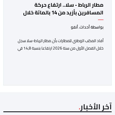
مطار الرباط - سلا.. ارتفاع حركة
المسافرين بأزيد من 14 بالمائة خلال
الفصل الأول من 2026
بواسطة أحداث. أنفو
أفاد المكتب الوطني للمطارات بأن مطار الرباط-سلا سجل
خلال الفصل الأول من سنة 2026 ارتفاعا بنسبة 14,8 في
المائة في حركة المسافرين مقارنة مع نفس الفترة من
السنة الماضية. واستقبل هذا المطار مليون و217 ألف و574
مسافرا خلال الستة أشهر الأولى من السنة الجارية، مقابل
مليون و60 ألف و480 مسافرا خلال الفترة ذاتها من سنة
[…]
آخر الأخبار