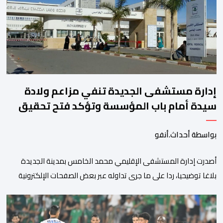
الأمريكية الآجلة […]
إدارة مستشفى الجديدة تنفي مزاعم ولادة
سيدة أمام باب المؤسسة وتؤكد فتح تحقيق
بواسطة أحداث.أنفو
أصدرت إدارة المستشفى الإقليمي محمد الخامس بمدينة الجديدة
بلاغا توضيحيا، ردا على ما جرى تداوله عبر بعض الصفحات الإلكترونية
ومنصات التواصل الاجتماعي بشأن مزاعم تفيد بأن سيدة حامل وضعت
مولودها أمام الباب الرئيسي للمستشفى بسبب رفض استقبالها أو
التكفل بها. وأكدت إدارة المستشفى أن السيدة المعنية حضرت إلى