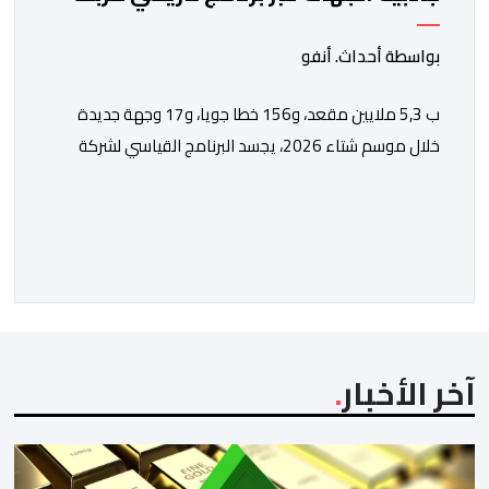
الجوي مع شركة "رايان إير"
بواسطة أحداث. أنفو
ب 5,3 ملايين مقعد، و156 خطا جويا، و17 وجهة جديدة
خلال موسم شتاء 2026، يجسد البرنامج القياسي لشركة
“رايان إير” بالمغرب الاستراتيجية التي يعتمدها المكتب
الوطني المغربي للسياحة من أجل تعزيز ولوج الوجهات
والجهات بشكل مستدام، ومواكبة المكانة المتنامية للمغرب
في الأسواق الدولية. يؤكد المكتب الوطني المغربي للسياحة
الدينامية المتواصلة لاستراتيجيته في مجال النقل الجوي، […]
آخر الأخبار