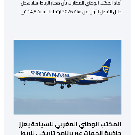
أفاد المكتب الوطني للمطارات بأن مطار الرباط-سلا سجل
خلال الفصل الأول من سنة 2026 ارتفاعا بنسبة 14,8 في
المائة في حركة المسافرين مقارنة مع نفس الفترة من
السنة الماضية. واستقبل هذا المطار مليون و217 ألف و574
مسافرا خلال الستة أشهر الأولى من السنة الجارية، مقابل
مليون و60 ألف و480 مسافرا خلال الفترة ذاتها من سنة
[…]
المكتب الوطني المغربي للسياحة يعزز
جاذبية الجهات عبر برنامج تاريخي للربط