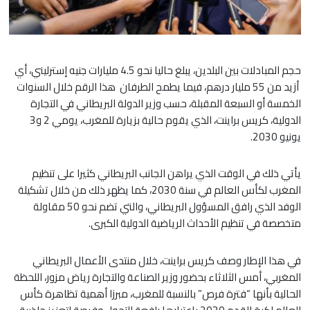
حجم المبادلات بين البلدين، يبلغ حاليا نحو 4.5 مليارات جنيه إسترليني، أي
أزيد من 55 مليار درهم، فيما يطمح الطرفان هذا الرقم خلال السنوات
الخمسة أو السبعة المقبلة، حسب وزير الدولة البريطاني في التجارة
الدولية، كريس براينت، الذي يقوم حالية بزيارة للمغرب، يومي 2 و3
يونيو 2030.
يأتي ذلك في الوقت الذي يراهن الجانب البريطاني كثيرا على تنظيم
المغرب لكأس العالم في سنة 2030، كما يظهر ذلك من خلال تشكيلة
الوفد الذي رافق المسؤول البريطاني، والتي تضم نحو 50 مقاولة
متخصصة في تنظيم الأحداث الرياضية الدولية الكبرى.
في هذا الإطار وصف كريس براينت، خلال منتدى الأعمال البريطاني
المغربي، أمس الثلاثاء بحضور وزير الصناعة والتجارة رياض مزور، اللحظة
الحالية بأنها “فترة فرص” بالنسبة للمغرب، مبرزا أهمية تظاهرة كأس