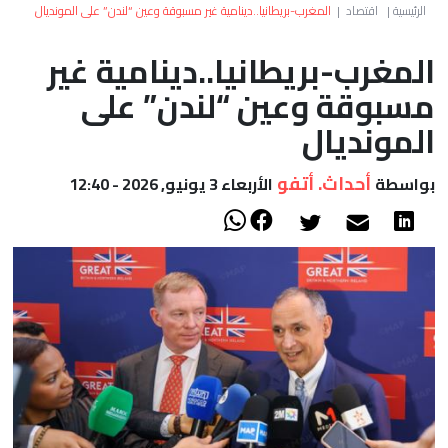
العالم
الرئيسية
|
اقتصاد
|
المغرب-بريطانيا..دينامية غير مسبوقة وعين “لندن” على المونديال
المغرب-بريطانيا..دينامية غير
أعمدة
مسبوقة وعين “لندن” على
الصحراء
المونديال
أحداث. أتفو
بواسطة
الأربعاء 3 يونيو, 2026 - 12:40