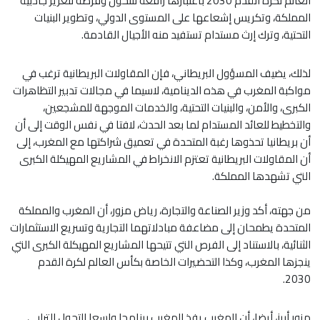
العالم لكرة القدم 2030 باعتبارها رافعة للتحول وفرصة لتعزيز جاذبية
المملكة، وتكريس إشعاعها على المستوى الدولي، وتطوير البنيات
التحتية، وترك إرث مستدام تستفيد منه الأجيال القادمة.
لذلك، يضيف المسؤول البريطاني، فإن المقاولات البريطانية ترغب في
مواكبة المغرب في هذه الدينامية، لاسيما في مجالات تدبير التظاهرات
الكبرى، والأمن، والبنيات التحتية، والخدمات الموجهة للمشجعين،
والتخطيط للعائد المستدام لما بعد الحدث، لافتا في نفس الوقت إلى أن
أن بريطانيا تحذوها رغبة المتحدة في تعميق شراكتها مع المغرب، إلى
أن المقاولات البريطانية تعتزم الانخراط في المشاريع المهيكلة الكبرى
التي تشهدها المملكة.
من جهته، أكد وزير الصناعة والتجارة، رياض مزور، أن المغرب والمملكة
المتحدة يطمحان إلى مضاعفة مبادلاتهما التجارية وتسريع الاستثمارات
الثنائية، بالاستناد إلى الفرص التي تتيحها المشاريع المهيكلة الكبرى التي
ينجزها المغرب، وكذا التحضيرات الخاصة بكأس العالم لكرة القدم
2030.
مزور أبرز، أيضا، أن المغرب يفذ المغرب برنامجا واسعا للتحول الترابي