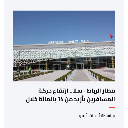
الخزانة الأمريكية. وزاد سعر الذهب في المعاملات الفورية
بنسبة 1 في المائة إلى 4285,69 دولارا للأوقية، مسجلا أعلى
مستوى له منذ 18 يونيو الماضي، فيما ارتفعت العقود
الأمريكية الآجلة […]
مطار الرباط - سلا.. ارتفاع حركة
المسافرين بأزيد من 14 بالمائة خلال
الفصل الأول من 2026
بواسطة أحداث. أنفو