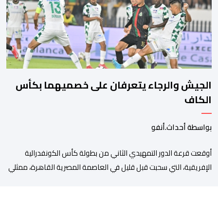
مصلحة الولادة، حيث تم استقبالها وتسجيلها وإخضاعها […]
الجيش والرجاء يتعرفان على خصميهما بكأس
الكاف
بواسطة أحداث.أنفو
أوقعت قرعة الدور التمهيدي الثاني من بطولة كأس الكونفدرالية
الإفريقية، التي سحبت قبل قليل في العاصمة المصرية القاهرة، ممثلي
كرة القدم المغربية الرجاء الرياضي والجيش الملكي في مواجهات
مرتقبة أمام أندية غرب ووسط القارة. ​وسيكون نادي الرجاء الرياضي
على موعد مع مواجهة المتأهل من المباراة التي تجمع بين إيل