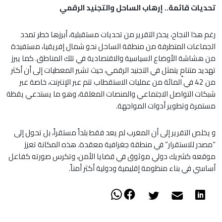
تحديات قائمة.. إرهاب الساحل والتجنيد الرقمي
رغم هذا النجاح، يحذر التقرير من تحديات مستقبلية، أبرزها خطر تمدد
الجماعات المتطرفة من منطقة الساحل نحو شمال إفريقيا، مستفيدة
من هشاشة الأوضاع السياسية والاقتصادية في تلك المناطق. كما يبرز
تهديد متنامٍ يتمثل في التجنيد الرقمي، حيث تشير المعطيات إلى أن أكثر
من 42 في المائة من عمليات الاستقطاب تتم عبر الإنترنت، خاصة عبر
شبكات التواصل الاجتماعي والمنصات المغلقة، وهو ما يستدعي يقظة
مستمرة وتطوير أدوات المواجهة.
و يخلص التقرير إلى أن المغرب لم يعد فقط بلداً مستقراً، بل تحول إلى
“مصدر للاستقرار” في منطقة جغرافية معقدة. هذه المكانة تعزز
موقعه كشريك دولي موثوق في قضايا الأمن، وتكرس صورته كفاعل
أساسي في بناء منظومة إقليمية ودولية أكثر أمناً.