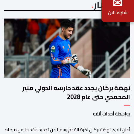
✉
آخر الأخبار
شترك الآن
نهضة بركان يجدد عقد حارسه الدولي منير
المحمدي حتى عام 2028
بواسطة أحداث.أنفو
​أعلن نادي نهضة بركان لكرة القدم رسميا عن تجديد عقد حارس مرماه