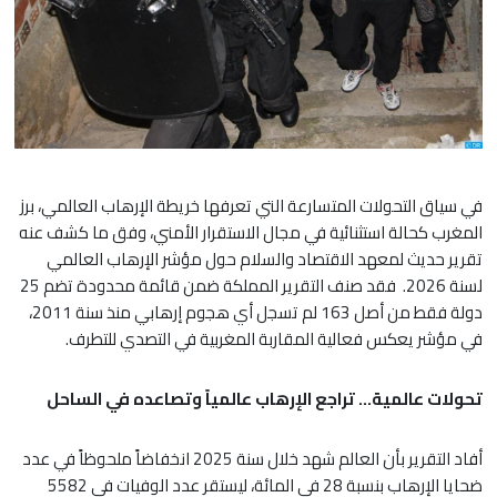
في سياق التحولات المتسارعة التي تعرفها خريطة الإرهاب العالمي، برز
المغرب كحالة استثنائية في مجال الاستقرار الأمني، وفق ما كشف عنه
تقرير حديث لمعهد الاقتصاد والسلام حول مؤشر الإرهاب العالمي
لسنة 2026. فقد صنف التقرير المملكة ضمن قائمة محدودة تضم 25
دولة فقط من أصل 163 لم تسجل أي هجوم إرهابي منذ سنة 2011،
في مؤشر يعكس فعالية المقاربة المغربية في التصدي للتطرف.
تحولات عالمية… تراجع الإرهاب عالمياً وتصاعده في الساحل
أفاد التقرير بأن العالم شهد خلال سنة 2025 انخفاضاً ملحوظاً في عدد
ضحايا الإرهاب بنسبة 28 في المائة، ليستقر عدد الوفيات في 5582