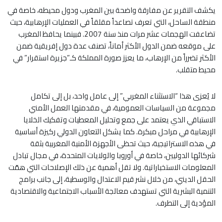
يكشف التقرير عن مفارقة واضحة بين المغرب ودول محيطه، خاصة في
منطقة الساحل، التي تعرف تصاعداً مقلقاً في العمليات الإرهابية، حيث
تضاعفت الهجمات عشر مرات منذ سنة 2007. فبينما يحافظ المغرب
على موقعه ضمن الدول الأكثر أماناً، تصنف عدة دول إفريقية ضمن
الأكثر تضرراً من الإرهاب، ما يعزز صورة المملكة كـ”جزيرة استقرار” في
محيط متقلب.
لا يُعزى هذا “الاستثناء المغربي” إلى عامل واحد، بل إلى تكامل
مجموعة من السياسات العمومية، في مقدمتها العمل الأمني
الاستباقي الذي يعتمد على جمع وتحليل المعطيات وتفكيك الخلايا
الإرهابية في مراحل مبكرة. كما يشكل التعاون الدولي ركيزة أساسية
في هذه الاستراتيجية، حيث تحظى الأجهزة الأمنية المغربية بثقة
شركائها الدوليين، خاصة في أوروبا والولايات المتحدة، في مجال تبادل
المعلومات الاستخباراتية. ولا تقل أهمية عن ذلك الإصلاحات التي همّت
الحقل الديني، من خلال نشر قيم الاعتدال والوسطية، إلى جانب برامج
التنمية البشرية التي تستهدف معالجة الأسباب الاجتماعية والاقتصادية
المؤدية إلى التطرف.