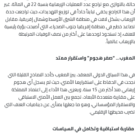
حالة، بالتوازي مع تراجع عدد العمليات الإرهابية بنسبة 22 في المائة. غير
أن هذا التراجع يخفي تبايناً حاداً في توزيع التهديدات، حيث تراجعت حدة
الإرهاب بشكل لافت في منطقة الشرق الأوسط وشمال إفريقيا، مقابل
تصاعد خطير في منطقة إفريقيا جنوب الصحراء، التي أصبحت بؤرة رئيسية
للعنف، إذ تستحوذ لوحدها على أكثر من نصف الوفيات المرتبطة
بالإرهاب عالمياً.
المغرب… “صفر هجوم” واستقرار ممتد
في هذا السياق الدولي المعقد، يبرز المغرب كأحد النماذج القليلة التي
نجحت في الحفاظ على استقرارها الأمني، حيث لم يسجل أي هجوم
إرهابي منذ أكثر من 15 سنة. ويعزى هذا الأداء إلى اعتماد المملكة
على مقاربة متعددة الأبعاد، تجمع بين العمل الأمني الاستباقي
والاستقرار المؤسساتي، وهو ما جعلها بمنأى عن ديناميات العنف التي
تضرب محيطها الإقليمي.
مقاربة استباقية وتكامل في السياسات