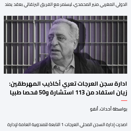
الدولي المغربي منير المحمدي، ليستمر مع الفريق البرتقالي بعقد يمتد
حتى صيف عام 2028. ​وجاء هذا الإعلان عبر الحسابات الرسمية للنادي
على منصات التواصل الاجتماعي، مصحوبا بعبارة “الرحلة مستمرة”، في
إشارة إلى رغبة الإدارة في الحفاظ على ركائز الفريق والتعزيز من
استقراره الفني […]
ادارة سجن العرجات تعري أكاذيب المهرطقين:
زيان استفاد من 113 استشارة و50 فحصا طبيا
بواسطة أحداث. أنفو
اصدرت إدارة السجن المحلي العرجات 1 التابعة للمندوبية العامة لإدارة