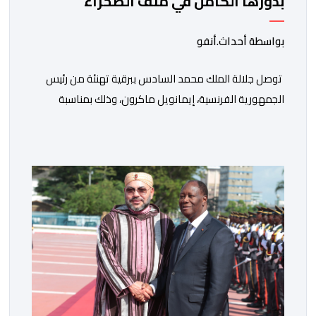
بدورها الكامل في ملف الصحراء
بواسطة أحداث.أنفو
توصل جلالة الملك محمد السادس ببرقية تهنئة من رئيس
الجمهورية الفرنسية، إيمانويل ماكرون، وذلك بمناسبة
الذكرى السابعة والعشرين لتربعه على العرش، حيث أعرب
فيها عن تمنياته لجلالة الملك بالصحة والسعادة والتوفيق،
مجددا التعبير لجلالته عن مشاعر الصداقة العميقة والمتينة
التي تكنها فرنسا وشعبها للمغرب وللشعب المغربي. وقال
الرئيس الفرنسي “لا يساورني أي شك في أن […]