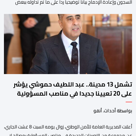
السجون وإعادة الإدماج بيانا توضيحيا ردا على ما تم تداوله ببعض
الجرائد والمواقع الالكترونية بخصوص الوضعية الصحية للسجين محمد
زيان، المعتقل بالمؤسسة ذاتها، وذلك لتنوير الرأي العام بالحقائق
والمعطيات الدقيقة.واوضحت إدارة المؤسسة السجنية أن المعني
بالأمر يستفيد منذ إيداعه من تتبع طبي منتظم ومستمر وفقا […]
تشمل 13 مدينة.. عبد اللطيف حموشي يؤشر
على 20 تعيينا جديدا في مناصب المسؤولية
بمصالح الأمن الوطني
بواسطة أحداث. أنفو
أعلنت المديرية العامة للأمن الوطني، زوال يومه السبت 8 غشت الجاري،
عن مجموعة من التعيينات الجديدة في مناصب المسؤولية بمصالح لا