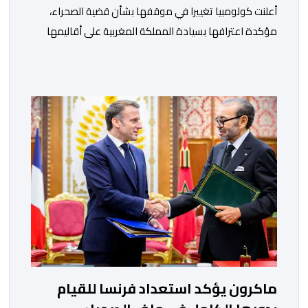
أعلنت كولومبيا تغييرا في موقفها بشأن قضية الصحراء،
مؤكدة اعترافها بسيادة المملكة المغربية على أقاليمها
الجنوبية. وتم الإعلان عن هذا الموقف الجديد، أمس
الجمعة، خلال لقاء بين وزير الشؤون الخارجية والتعاون
الافريقي والمغاربة المقيمين بالخارج، ناصر بوريطة، ونائب
رئيس جمهورية كولومبيا، خوسيه مانويل ريستريبو، بحضور
وزير العلاقات الخارجية عمر بولا إسكوبار. وبهذه المناسبة،
أكد السيد […]
ماكرون يؤكد استعداد فرنسا للقيام