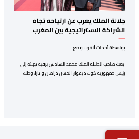
جلالة الملك يعرب عن ارتياحه تجاه
الشراكة الاستراتيجية بين المغرب
والكوت ديفوار
بواسطة أحداث.أنفو - و مع
بعث صاحب الجلالة الملك محمد السادس برقية تهنئة إلى
رئيس جمهورية كوت ديفوار، الحسن درامان واتارا، وذلك
بمناسبة العيد الوطني لبلاده. وأعرب جلالة الملك، في هذه
البرقية، عن تهانئه الحارة للسيد واتارا، مقرونة بأصدق
متمنيات جلالته بموصول التقدم والازدهار للشعب الإيفواري.
ومما جاء في برقية جلالة الملك “لقد تمكنت المملكة
المغربية وجمهورية كوت ديفوار، بحكم […]