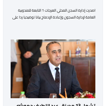
اصدرت إدارة السجن المحلي العرجات 1 التابعة للمندوبية
العامة لإدارة السجون وإعادة الإدماج بيانا توضيحيا ردا على
ما تم تداوله ببعض الجرائد والمواقع الالكترونية بخصوص
الوضعية الصحية للسجين محمد زيان، المعتقل بالمؤسسة
ذاتها، وذلك لتنوير الرأي العام بالحقائق والمعطيات
الدقيقة.واوضحت إدارة المؤسسة السجنية أن المعني بالأمر
يستفيد منذ إيداعه من تتبع طبي منتظم ومستمر وفقا […]
تشمل 13 مدينة.. عبد اللطيف حموشي