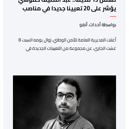
يؤشر على 20 تعيينا جديدا في مناصب
المسؤولية بمصالح الأمن الوطني
بواسطة أحداث. أنفو
أعلنت المديرية العامة للأمن الوطني، زوال يومه السبت 8
غشت الجاري، عن مجموعة من التعيينات الجديدة في
مناصب المسؤولية بمصالح لا ممركزة للأمن الوطني بمدن
الناظور ومراكش وأكادير وتيكيوين والعروي وأسفي ووجدة
والعيون والدار البيضاء وبني ملال وابن جرير وطنجة وأصيلة،
وذلك في إطار دينامية داخلية تهدف لضخ دماء جديدة
والاستعانة بكفاءات أمنية شابة ومتمرسة، […]