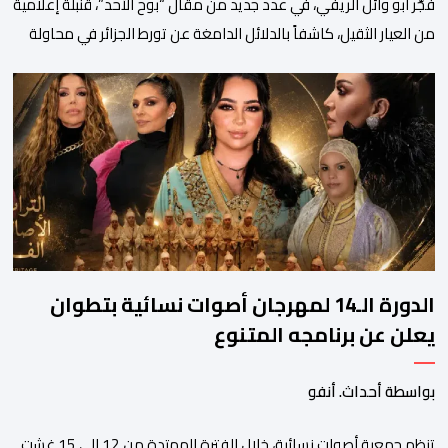
فجَّر أبو وائل الريفي، في عدد جديد من مقال “بوح الأحد”، قنبلة إعلامية
من العيار الثقيل، كاشفاً بالدلائل الدامغة عن تورط الجزائر في محاولة
جديدة لضرب الاستقرار الداخلي بالمغرب والتشويش على علاقاته
الاستراتيجية مع إسبانيا، كاشفا خيوط حملة تحريضية ممنهجة شنتها
الحسابات والمنصات التابعة للمخابرات العسكرية الجزائرية لاستدراج
الشباب والقاصرين عبر مواقع التواصل الاجتماعي، وذلك […]
الدورة الـ14 لمهرجان أصوات نسائية بتطوان
يعلن عن برنامجه المتنوع
بواسطة أحداث. أنفو
تنظم جمعية أصوات نسائية، خلال الفترة الممتدة من 12 إلى 15 غشت