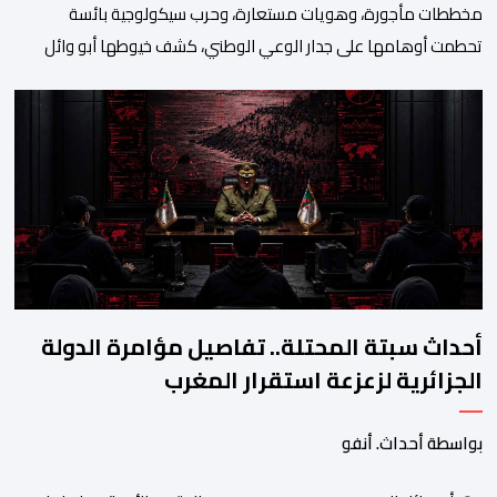
مخططات مأجورة، وهويات مستعارة، وحرب سيكولوجية بائسة
تحطمت أوهامها على جدار الوعي الوطني، كشف خيوطها أبو وائل
الريفي في بوح جديد له هذا الأحد، استعرض من خلاله تفاصيل اجهاض
الأجهزة الأمنية المغربية لأحدث محاولات المخابرات العسكرية الجزائرية
استهداف امن المملكة واستقرارها. أكد أبو وائل الريفي أنه: “بعد
إجهاض مخططات الجارة التي تحركت سريعا عبر عملائها […]
أحداث سبتة المحتلة.. تفاصيل مؤامرة الدولة
الجزائرية لزعزعة استقرار المغرب
بواسطة أحداث. أنفو