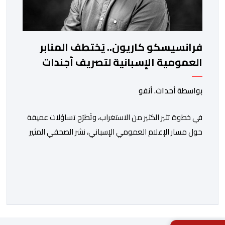
فرانسيسكو كاريون.. يَختطِف المنابر
العمومية الإسبانية لتصريف أجندات
معادية للمغرب
بواسطة أحداث. أنفو
في خطوة تثير الكثير من الاستغراب، وتَطرَح تساؤلات عميقة
حول مسار الإعلام العمومي الإسباني، نشر الصحفي المثير
للجدل فرانسيسكو كاريون مقالاً مطولاً ومتحيزاً على بوابة
مؤسسة الإذاعة والتلفزيون الإسبانية العمومية (RTVE).
المقال الذي حَمَل عنواناً مليئاً بالإيحاءات السلبية: “المغرب،
بين غياب محمد السادس، شائعات الانتقال والاضطرابات
الاجتماعية”، يُمثِّل خروجاً غير مألوف عن الخط التحريري
المعتاد […]