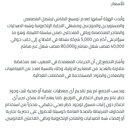
للأسعار.
وأبدت الهيئة أسفها لعدم توسيع النقاش ليشمل المصنعين
والمستوردين والموزعين ومشغلي التجارة الإلكترونية وشبه الصيدليات
والمتاجر المتخصصة وباقي المتدخلين ضمن سلسلة القيمة، وهو ما
سيؤثرعلى أكثر من 5,000 شركة نشطة في القطاع، إلى جانب حوالي
40,000 منصب شغل مباشر و80,000 منصب شغل غير مباشر.
وأشار التجمع إلى أن الجرعات المعتمدة في المغرب تعد منخفضة
مقارنة بالعديد من المعايير الدولية، وذلك بالنسبة لعدد من الفيتامينات
والمعادن والمواد المستخدمة في المكملات الغذائية.
وبحسب التجمع، لم يتم تقديم أي معطيات علمية أو صحية تثبت وجود
خطر عام يبرر فرض احتكار في التوزيع. كما يعتبر أنه لا يمكن تبرير أي
احتكار دون إثبات مسبق لوجود خطر صحي حقيقي، محذراً من استخدام
المخاوف المرتبطة بالصحة العامة كوسيلة للحصول على حصرية تجارية
أو إقصاء شبه الصيدليات والمتاجر الإلكترونية وباقي الفاعلين القانونيين.