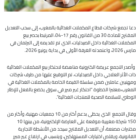
دعا تجمع شركات قطاع المكملات الغذائية بالمغرب، إلى سحب التعديل
المقترح للمادة 30 من القانون رقم 17-04، المرتبط بحصر بيع
المكملات الغذائية داخل الصيدليات، الذي تم تقديمه إلى البرلمان في
مارس 2026، واعتمدته الغرفة الأولى في بداية يونيو 2026.
وأصدر التجمع عريضة الكترونية مناهضة لاحتكار بيع المكملات الغذائية
ذات الأثر العلاجي داخل الصيدليات، تم التوقيع عليها من طرف شركات
ومهنيين عاملين ضمن سلسلة القيمة الخاصة بالمكملات الغذائية في
المغرب،معتبرا الخطوة “احتكار غير مبرر في سوق يخضع بالفعل للإطار
الوطني للسلامة الصحية للمنتجات الغذائية”.
وقال التجمع الذي يحظى بدعم أكثر من 10 جمعيات مهنية، وأكثر من
150 شركة مغربية موقعة على العارضة الإلكترونية، من بينها 10
مختبرات مصنعة، أن التعديل المقترح سيحد من الأنشطة التجارية
القانونية، ويقلص اختيارات المستهلكين، ويتسبب في ارتفاع غير مبرر