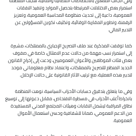
وفي الجانب المتعلق بالاختصاصات القضائية والمالية، سجلت المنظمة
استمرار بعض الاختلالات المرتبطة بتحصيل الموارد وتنفيذ النفقات
العمومية، داعية إلى تحديث منظومة المحاسبة العمومية، وتعزيز
الرقمنة، وتطوير المقاربة الوقائية، وتكثيف تكوين المسؤولين عن
التدبير المالي.
كما توقفت المذكرة عند ملف التصريح الإجباري بالممتلكات، مشيرة
إلى استمرار نسب مهمة من حالات عدم الامتثال، خاصة في صفوف
بعض فئات الموظفين والأعوان العموميين، ودعت إلى إخراج القانون
الجديد المنظم للتصريح بالممتلكات، واعتماد نظام معلوماتي موحد
لتدبير هذه العملية، مع ترتيب الآثار القانونية على حالات الإخلال.
وفي ما يتعلق بتدقيق حسابات الأحزاب السياسية، نوهت المنظمة
بانخراط أغلب الأحزاب في مسطرة الافتحاص، مقابل دعوتها إلى توسيع
نطاق المراقبة ليشمل النقابات وهيئات المجتمع المدني المستفيدة
من الدعم العمومي، ضمانا للشفافية وحسن استعمال الأموال
العمومية.