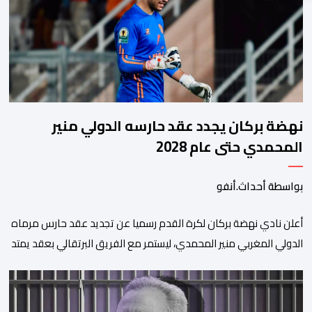
نهضة بركان يجدد عقد حارسه الدولي منير
المحمدي حتى عام 2028
بواسطة أحداث.أنفو
​أعلن نادي نهضة بركان لكرة القدم رسميا عن تجديد عقد حارس مرماه
الدولي المغربي منير المحمدي، ليستمر مع الفريق البرتقالي بعقد يمتد
حتى صيف عام 2028. ​وجاء هذا الإعلان عبر الحسابات الرسمية للنادي
على منصات التواصل الاجتماعي، مصحوبا بعبارة “الرحلة مستمرة”، في
إشارة إلى رغبة الإدارة في الحفاظ على ركائز الفريق والتعزيز من