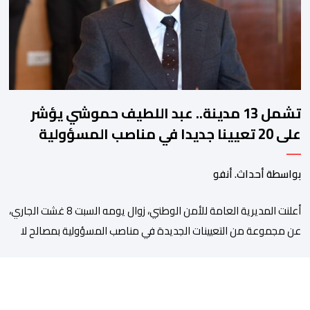
بالأمر يستفيد منذ إيداعه من تتبع طبي منتظم ومستمر وفقا […]
تشمل 13 مدينة.. عبد اللطيف حموشي يؤشر
على 20 تعيينا جديدا في مناصب المسؤولية
بمصالح الأمن الوطني
بواسطة أحداث. أنفو
أعلنت المديرية العامة للأمن الوطني، زوال يومه السبت 8 غشت الجاري،
عن مجموعة من التعيينات الجديدة في مناصب المسؤولية بمصالح لا
ممركزة للأمن الوطني بمدن الناظور ومراكش وأكادير وتيكيوين
والعروي وأسفي ووجدة والعيون والدار البيضاء وبني ملال وابن جرير
وطنجة وأصيلة، وذلك في إطار دينامية داخلية تهدف لضخ دماء جديدة