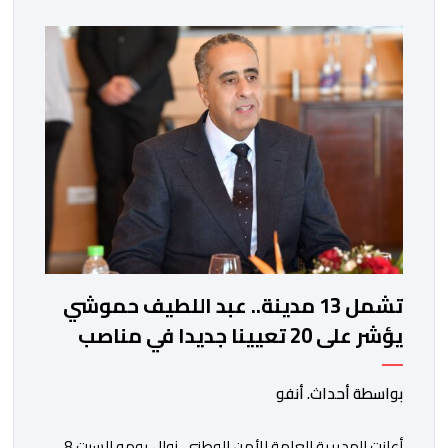
ذاتها، وذلك لتنوير الرأي العام بالحقائق والمعطيات
الدقيقة.واوضحت إدارة المؤسسة السجنية أن المعني بالأمر
يستفيد منذ إيداعه من تتبع طبي منتظم ومستمر وفقا […]
تشمل 13 مدينة.. عبد اللطيف حموشي
يؤشر على 20 تعيينا جديدا في مناصب
المسؤولية بمصالح الأمن الوطني
بواسطة أحداث. أنفو
أعلنت المديرية العامة للأمن الوطني، زوال يومه السبت 8