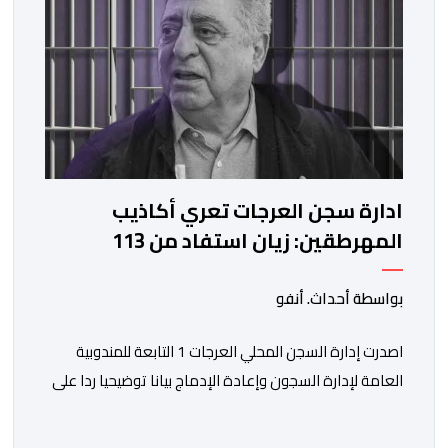
ادارة سجن العرجات تعري أكاذيب
المهرطقين: زيان استفاد من 113
استشارة و50 فحصا طبيا
بواسطة أحداث. أنفو
اصدرت إدارة السجن المحلي العرجات 1 التابعة للمندوبية
العامة لإدارة السجون وإعادة الإدماج بيانا توضيحيا ردا على
ما تم تداوله ببعض الجرائد والمواقع الالكترونية بخصوص
الوضعية الصحية للسجين محمد زيان، المعتقل بالمؤسسة