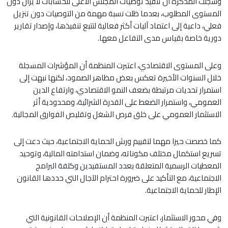
وسجلت المذكرة أن تنفيذ توصيات المجلس الأعلى للحسابات لا يزال دون
المستوى المطلوب، بعدما ظلت نسبة مهمة من التوصيات دون تنزيل
فعلي، داعية إلى اعتماد آليات أكثر فعالية لتتبع تنفيذها، وإصدار تقارير
دورية خاصة بقياس مدى التفاعل معها.
وعلى المستوى الاقتصادي، اعتبرت المنظمة أن المؤشرات المسجلة
خلال السنوات الأخيرة تعكس بعض مظاهر الصمود، لكنها نبهت إلى
استمرار تحديات مرتبطة بضعف النمو الاقتصادي، وارتفاع الدين
العمومي، واستمرار الضغط على القدرة الشرائية، ومحدودية أثر
الاستثمار العمومي على خلق فرص الشغل وتقليص الفوارق المجالية.
كما خصصت حيزا مهما لتقييم ورش الحماية الاجتماعية، حيث دعت إلى
تسريع استكمال مختلف مكوناته، وضمان استدامته المالية، وتوحيد
المعطيات الرسمية المتعلقة بعدد المستفيدين وكلفة البرامج
الاجتماعية، مع التأكيد على ضرورة احترام الآجال التي حددها القانون
الإطار للحماية الاجتماعية.
وفي محور الاستثمار، اعتبرت المنظمة أن الإصلاحات القانونية التي