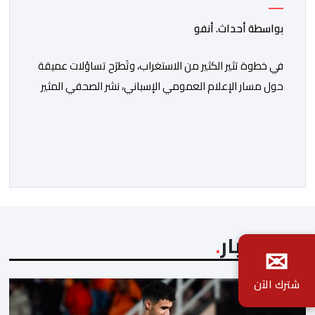
معادية للمغرب
بواسطة أحداث. أنفو
في خطوة تثير الكثير من الاستغراب، وتَطرَح تساؤلات عميقة
حول مسار الإعلام العمومي الإسباني، نشر الصحفي المثير
للجدل فرانسيسكو كاريون مقالاً مطولاً ومتحيزاً على بوابة
مؤسسة الإذاعة والتلفزيون الإسبانية العمومية (RTVE).
المقال الذي حَمَل عنواناً مليئاً بالإيحاءات السلبية: “المغرب،
بين غياب محمد السادس، شائعات الانتقال والاضطرابات
الاجتماعية”، يُمثِّل خروجاً غير مألوف عن الخط التحريري
المعتاد […]
آخر الأخبار
✉
شترك الآن