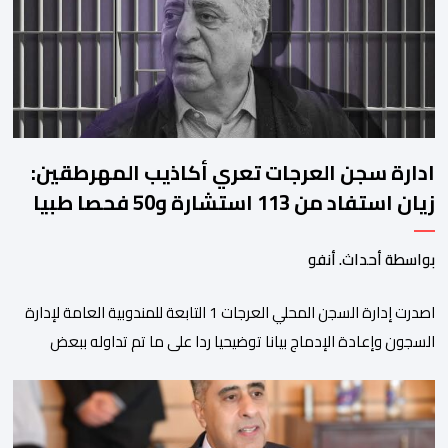
استقراره الفني […]
ادارة سجن العرجات تعري أكاذيب المهرطقين:
زيان استفاد من 113 استشارة و50 فحصا طبيا
بواسطة أحداث. أنفو
اصدرت إدارة السجن المحلي العرجات 1 التابعة للمندوبية العامة لإدارة
السجون وإعادة الإدماج بيانا توضيحيا ردا على ما تم تداوله ببعض
الجرائد والمواقع الالكترونية بخصوص الوضعية الصحية للسجين محمد
زيان، المعتقل بالمؤسسة ذاتها، وذلك لتنوير الرأي العام بالحقائق
والمعطيات الدقيقة.واوضحت إدارة المؤسسة السجنية أن المعني