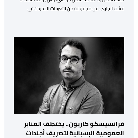
غشت الجاري، عن مجموعة من التعيينات الجديدة في
مناصب المسؤولية بمصالح لا ممركزة للأمن الوطني بمدن
الناظور ومراكش وأكادير وتيكيوين والعروي وأسفي ووجدة
والعيون والدار البيضاء وبني ملال وابن جرير وطنجة وأصيلة،
وذلك في إطار دينامية داخلية تهدف لضخ دماء جديدة
والاستعانة بكفاءات أمنية شابة ومتمرسة، […]
فرانسيسكو كاريون.. يَختطِف المنابر
العمومية الإسبانية لتصريف أجندات