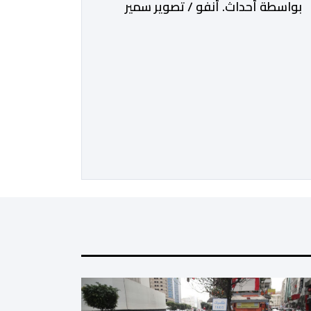
بواسطة أحداث. أنفو / تصوير سمير
الغازي