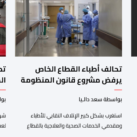
تحالف أطباء القطاع الخاص
تط
يرفض مشروع قانون المنظومة
ال
المعلوماتية الصحية الوطنية
ال
بواسطة سعد دالـيا
بوا
المندمجة
استغرب بشكل كبير الإتلاف النقابي للأطباء
شهد
ومقدمي الخدمات الصحية والعلاجية بالقطاع
لعش
الخاص مصادقة الحكومة على مشروع قانون رقم
على