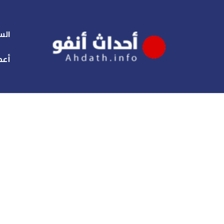
الس
أعم