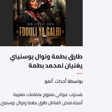
طارق بطمة ونوال بوسنيني
يغنيان لمحمد بطمة
بواسطة أحداث. أنفو
باسلوب غيواني ممزوج بمقامات مغربية
أصيلة،تمكن الفنانان طارق بطمة ونوال بوسنيني
من نفض الغبار عن زجلية جميلة،كتبها ولحنها