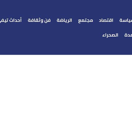
ياسة
اقتصاد
مجتمع
الرياضة
فن وثقافة
أحداث تيف
دة
الصحراء