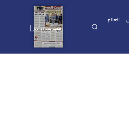
ي
العالم
تصفح عدد 22 أبريل