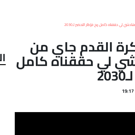
شي لي حققناه كامل ربح فإطار التحضير لـ2030
كرة القدم جاي من
ال
شي لي حققناه كامل
20