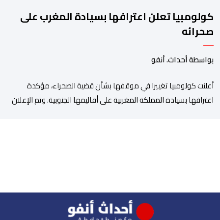
كولومبيا تعلن اعترافها بسيادة المغرب على
صحرائه
بواسطة أحداث. أنفو
أعلنت كولومبيا تغييرا في موقفها بشأن قضية الصحراء، مؤكدة
اعترافها بسيادة المملكة المغربية على أقاليمها الجنوبية. وتم الإعلان
عن هذا الموقف الجديد، أمس الجمعة، خلال لقاء بين وزير الشؤون
الخارجية والتعاون الافريقي والمغاربة المقيمين بالخارج، ناصر بوريطة،
ونائب رئيس جمهورية كولومبيا، خوسيه مانويل ريستريبو، بحضور وزير
العلاقات الخارجية عمر بولا إسكوبار. وبهذه المناسبة، أكد السيد […]