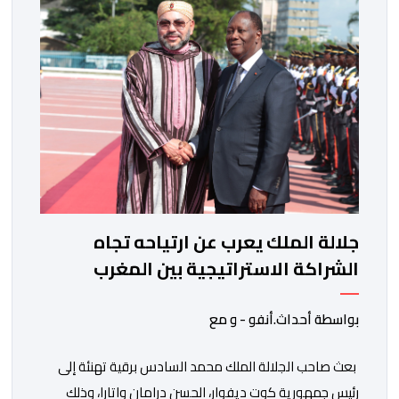
التي تكنها فرنسا وشعبها للمغرب وللشعب المغربي. وقال
الرئيس الفرنسي “لا يساورني أي شك في أن […]
جلالة الملك يعرب عن ارتياحه تجاه
الشراكة الاستراتيجية بين المغرب
والكوت ديفوار
بواسطة أحداث.أنفو - و مع
بعث صاحب الجلالة الملك محمد السادس برقية تهنئة إلى
رئيس جمهورية كوت ديفوار، الحسن درامان واتارا، وذلك