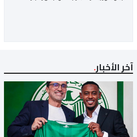
بمناسبة العيد الوطني لبلاده. وأعرب جلالة الملك، في هذه
البرقية، عن تهانئه الحارة للسيد واتارا، مقرونة بأصدق
متمنيات جلالته بموصول التقدم والازدهار للشعب الإيفواري.
ومما جاء في برقية جلالة الملك “لقد تمكنت المملكة
المغربية وجمهورية كوت ديفوار، بحكم […]
آخر الأخبار