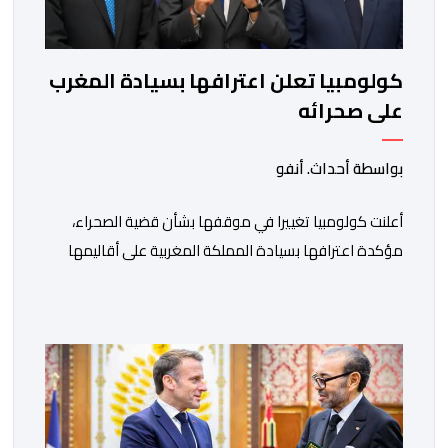
كولومبيا تعلن اعترافها بسيادة المغرب
على صحرائه
بواسطة أحداث. أنفو
أعلنت كولومبيا تغييرا في موقفها بشأن قضية الصحراء،
مؤكدة اعترافها بسيادة المملكة المغربية على أقاليمها
الجنوبية. وتم الإعلان عن هذا الموقف الجديد، أمس
الجمعة، خلال لقاء بين وزير الشؤون الخارجية والتعاون
الافريقي والمغاربة المقيمين بالخارج، ناصر بوريطة، ونائب
رئيس جمهورية كولومبيا، خوسيه مانويل ريستريبو، بحضور
وزير العلاقات الخارجية عمر بولا إسكوبار. وبهذه المناسبة،
أكد السيد […]