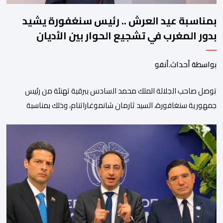
بمناسبة عيد العرش .. رئيس سنغفورة يشيد
بدور المغرب في تشجيع الحوار بين الأديان
بواسطة أحداث.أنفو
توصل صاحب الجلالة الملك محمد السادس ببرقية تهنئة من رئيس
جمهورية سنغافورة، السيد ثارمان شانموغاراتنام، وذلك بمناسبة
الذكرى السابعة والعشرين لتربع جلالته على عرش أسلافه المنعمين.
وأعرب السيد شانموغاراتنام، في هذه البرقية، باسم الشعب
السنغافوري، عن أحر تهانئه وأطيب متمنياته بموفور الصحة ومزيد من
التوفيق لجلالة الملك، وللشعب المغربي بمزيد من السلام والازدهار.
وأشاد الرئيس […]