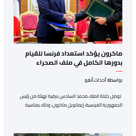
ماكرون يؤكد استعداد فرنسا للقيام
بدورها الكامل في ملف الصحراء
بواسطة أحداث.أنفو
توصل جلالة الملك محمد السادس ببرقية تهنئة من رئيس
الجمهورية الفرنسية، إيمانويل ماكرون، وذلك بمناسبة
الذكرى السابعة والعشرين لتربعه على العرش، حيث أعرب
فيها عن تمنياته لجلالة الملك بالصحة والسعادة والتوفيق،
مجددا التعبير لجلالته عن مشاعر الصداقة العميقة والمتينة