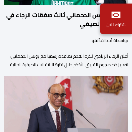
✉
رسميا..يونس الدحماني ثالث صفقات الرجاء في
الميركاتو الصيفي
شترك الآن
بواسطة أحداث.أنفو
أعلن الرجاء الرياضي لكرة القدم تعاقده رسميا مع يونس الدحماني،
لتعزيز خط هجوم الفريق الأخضر خلال فترة الانتقالات الصيفية الحالية. ​
ويمتد العقد الذي يربط الدحماني بالنسور لعدة سنوات حتى عام 2030،
حيث يعول عليه الطاقم التقني للرجاء لتقديم الإضافة المرجوة في
المسابقات المحلية والقارية المقبلة. ​وجاء هذا التعاقد بعد أداء لافت
قدمه اللاعب برفقة اتحاد […]