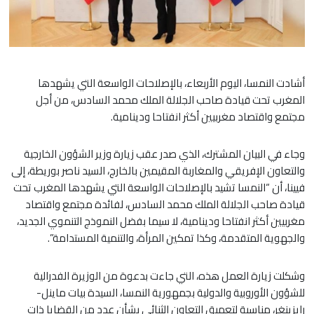
أشادت النمسا، اليوم الأربعاء، بالإصلاحات الواسعة التي يشهدها
المغرب تحت قيادة صاحب الجلالة الملك محمد السادس، من أجل
مجتمع واقتصاد مغربيين أكثر انفتاحا ودينامية.
وجاء في البيان المشترك، الذي صدر عقب زيارة وزير الشؤون الخارجية
والتعاون الإفريقي والمغاربة المقيمين بالخارج، السيد ناصر بوريطة، إلى
فيينا، أن “النمسا تشيد بالإصلاحات الواسعة التي يشهدها المغرب تحت
قيادة صاحب الجلالة الملك محمد السادس، لفائدة مجتمع واقتصاد
مغربيين أكثر انفتاحا ودينامية، لا سيما بفضل النموذج التنموي الجديد،
والجهوية المتقدمة، وكذا تمكين المرأة، والتنمية المستدامة”.
وشكلت زيارة العمل هذه، التي جاءت بدعوة من الوزيرة الفدرالية
للشؤون الأوروبية والدولية بجمهورية النمسا، السيدة بيات ماينل-
رايزينغر، مناسبة لتعميق التعاون الثنائي بشأن عدد من القضايا ذات