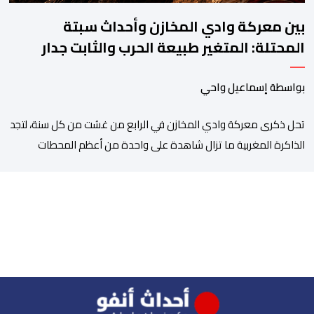
بين معركة وادي المخازن وأحداث سبتة
المحتلة: المتغير طبيعة الحرب والثابت جدار
الصد الوطني
بواسطة إسماعيل واحي
تحل ذكرى معركة وادي المخازن في الرابع من غشت من كل سنة، لتجد
الذاكرة المغربية ما تزال شاهدة على واحدة من أعظم المحطات
التاريخية للمملكة، بما كرسته منذ قرون مضت من دروس استراتيجية لا
تزال حاضرة حتى اليوم، وعلى رأسها أن الطامعين في تدمير المغرب لا
يتحركون إلا عندما يجدون انقساما داخليا يمكن استغلاله. في […]