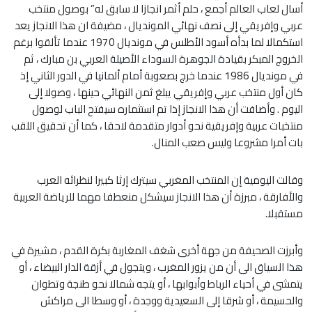
أسال لعاب العالم أجمع ، حلم أثمر انجازا لا سابق له” بوصول منتخب
عربي وإفريقي إلى نصف نهائي المونديال ، مضيفة ان هذا الانجاز يعد
استكمالا لما بدأه أسود الأطلس في مونديال 1970 عندما تألقوا برغم
الخروج المبكر بقيادة الجوهرة السوداء الأصيلة العربي بن مبارك ، ثم
في مونديال 1986 عندما خرج بصعوبة أمام ألمانيا في الدور الثاني إذ
كان أول منتخب عربي وإفريقي يبلغ ثمن النهائي حينها ، وصولا إلى
اليوم . وأضافت أن هذا الانجاز إذا تم استثماره سيفتح الباب لوصول
منتخبات عربية وإفريقية نحو أدوار متقدمة لاحقا ، كما أن تحقيق اللقب
بات أمرا مشروعا وليس صعب المنال.
وقالت اليومية إن المنتخب المغربي سيترك إرثا كبيرا لنظرائه العرب
والأفارقة ، مبرزة أن هذا الانجاز سيشكل منعطفا مهما للرياضة العربية
مستقبلا.
وأبرزت الصحيفة من جهة أخرى شغف المغاربة بكرة القدم ، مشيرة في
هذا السياق الى أن من يزور المغرب ، ويتجول في أزقة الدار البيضاء ، أو
يتمشى في أحياء الرباط وأبوابها ، أو يتجه شمالا نحو طنجة وتطوان
والحسيمة ، أو شرقا إلى السعيدية ووجدة ، أو وسطا الى مراكش