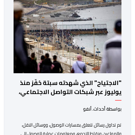
احتساب البطالة، معتمدة جيلا جديدا من البحوث فيما […]
"الاجتياح" الذي شهدته سبتة حُفّز منذ
يوليوز عبر شبكات التواصل الاجتماعي،
خصوصاً انطلاقاً من الجزائر
بواسطة أحداث. أنفو
تم تداول رسائل تتعلق بمسارات الوصول، ووسائل النقل،
والمواعيد، ونقاط التجمع، ومعلومات عملية للوصول إلى