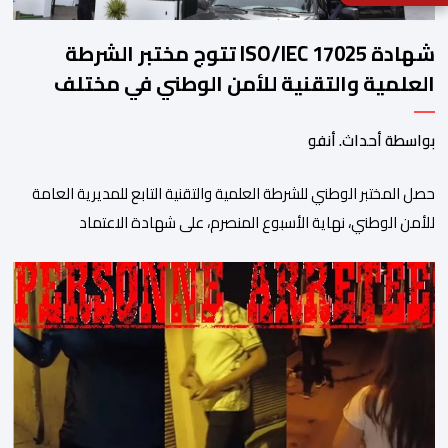
شهادة ISO/IEC 17025 تتوج مختبر الشرطة
العلمية والتقنية للأمن الوطني في مختلف
الخبرات الجنائية
بواسطة أحداث. أنفو
حصل المختبر الوطني للشرطة العلمية والتقنية التابع للمديرية العامة
للأمن الوطني، نهاية الأسبوع المنصرم، على شهادة الاعتماد
والمطابقة والجودة بالمعيار الدولي “ISO/CEI 17025″، وذلك في
مختلف التخصصات والخبرات الشرعية، بما فيها فروع البيولوجيا والكيمياء،
وتدقيق وفحص الوثائق، والحرائق والمتفجرات، وكذا الآثار الرقمية
والمخدرات والمواد السمومية.وكانت المنظمة الأمريكية للاعتماد
والتقييس ″The ANSI National Accreditation Board″، المختصة […]