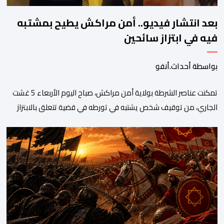
بعد انتشار فيديو.. أمن مراكش يطيح بمشتبه
فيه في ابتزاز سائحين
بواسطة أحداث.أنفو
تمكنت عناصر الشرطة بولاية أمن مراكش، صباح اليوم الأربعاء 5 غشت
الجاري، من توقيف شخص يشتبه في تورطه في قضية تتعلق بالابتزاز
وممارسة الإرشاد السياحي بدون رخصة. وكان المشتبه فيه قد عرّض
سائحين أجنبيين للابتزاز بالمدينة العتيقة بمراكش، وطالبهما بمبلغ مالي
غير مستحق بدعوى ممارسة نشاط مرتبط بالإرشاد السياحي بدون
رخصة، وهي الأفعال الإجرامية التي […]