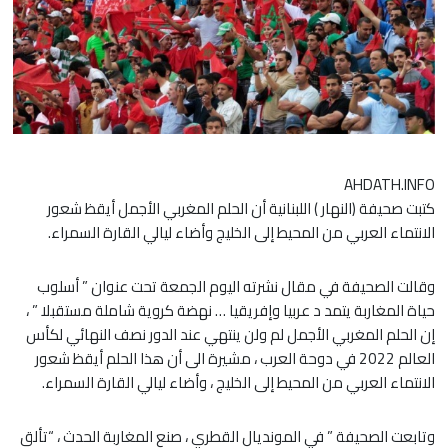
AHDATH.INFO
كتبت صحيفة (النهار ) اللبنانية أن الحلم المغربي الأجمل أيقظ شعور
الانتماء العربي من المحيط إلى الخليج وأضاء ليالي القارة السمراء.
وقالت الصحيفة في مقال نشرته اليوم الجمعة تحت عنوان ” أسلوب
حياة المغاربة يتمد د عربيا وإفريقيا … نهضة كروية شاملة مستقبلا ” ،
إن الحلم المغربي الأجمل لم ولن ينتهي عند الدور نصف النهائي لكأس
العالم 2022 في دوحة العرب ، مشيرة الى أن هذا الحلم أيقظ شعور
الانتماء العربي من المحيط إلى الخليج ، وأضاء ليالي القارة السمراء.
وتابعت الصحيفة ” في المونديال القطري ، صنع المغاربة الحدث ، “تألق