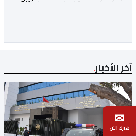
محيط الحاجز البحري بمنطقة تراخال. شهدت مدينة سبتة،
بحسب تقرير استخباراتي إسباني، حملة رقمية واسعة انطلقت
منذ مطلع شهر يوليوز، ساهمت في تحفيز محاولات العبور
الجماعي نحو المدينة، وحققت ما يقارب 11 مليون تفاعل
أو وصول محتمل عبر شبكات التواصل […]
آخر الأخبار
✉
شترك الآن