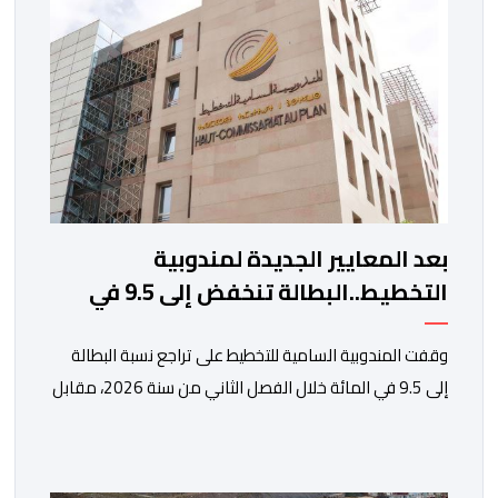
اقتصادية غير مسبوقة نتيجة الارتفاع المستمر في كلفة
العملية النقلية، حيث […]
بعد المعايير الجديدة لمندوبية
التخطيط..البطالة تنخفض إلى 9.5 في
المائة
وقفت المندوبية السامية للتخطيط على تراجع نسبة البطالة
إلى 9.5 في المائة خلال الفصل الثاني من سنة 2026، مقابل
13 في المائة مع متم سنة 2025. لكن قبل الدخول في
تفاصيل التقرير الأخير للمندوبية السامية للتخطيط، حول سوق
الشغل، يتعين التذكير بأن هذه الأخيرة، غيرت منهجيتها في