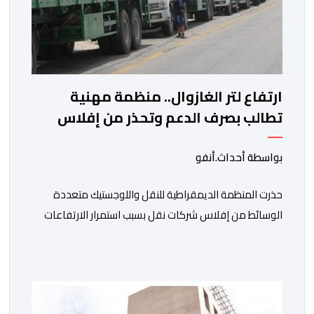
ارتفاع لتر الغازوال.. منظمة مهنية
تطالب بصرف الدعم وتحذر من إفلاس
شركات النقل
بواسطة أحداث.أنفو
حذرت المنظمة الديمقراطية للنقل واللوجستيك متعددة
الوسائط من إفلاس شركات نقل بسبب استمرار الارتفاعات
المتتالية لأسعار الغازوال وكلك ما تصفه ب”امتناع” الحكومة
عن صرف أشطر الدعم المباشر المخصص لمهنيي النقل
الطرقي. وجاء بلاغ للمنظمة، “أصبحت المقاولات النقلية،
والسائقون المهنيون، على حد سواء، يواجهون ضغوطا