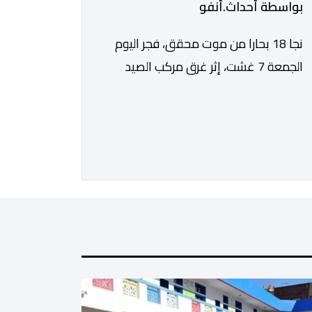
بواسطة أحداث.أنفو
نجا 18 بحارا من موت محقق، فجر اليوم
الجمعة 7 غشت، إثر غرق مركب الصيد
الساحلي المخصص لصيد السردين، قبالة
سواحل مدينة الداخلة. ووفق المعطيات
المتوفرة، فإن الحادث وقع بعدما تسربت
كميات كبيرة من المياه إلى داخل المركب
أثناء مزاولته نشاط الصيد البحري، قبل أن
تتفاقم الوضعية وينتهي الأمر بغرقه، ما
استنفر عدداً من مراكب […]