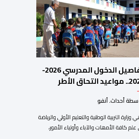
تفاصيل الدخول المدرسي 2026-
2027.. مواعيد التحاق الأطر
لتلاميذ بالمؤسسات التعليمية
سطة أحداث. أنفو
ي وزارة التربیة الوطنیة والتعلیم الأولي والریاضة
ة من أبرزالتظاهرات التراثية بالمغرب، والتي تستقطب سنويا عشاق
 علم كافة الأمھات والآباء وأولیاء الأمور،
تلمیذات والتلامیذ، والأطر الإداریة والتربویة وإلى