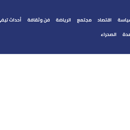
ياسة
اقتصاد
مجتمع
الرياضة
فن وثقافة
أحداث تيف
دة
الصحراء