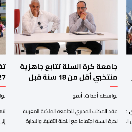
جامعة كرة السلة تتابع جاهزية
منتخبي أقل من 18 سنة قبل
كأس إفريقيا
وا
بواسطة أحداث. أنفو
بوا
عقد المكتب المديري للجامعة الملكية المغربية
تنھ
 عبد الله أمغار،تواصلت عملية إحصاء السربات المشاركة في واحد
التبوريدة،
لكرة السلة اجتماعا مع اللجنة التقنية، والادارة
إلى
التقنية الوطنية خصص لتقييم حصيلة عمل الأشهر
وال