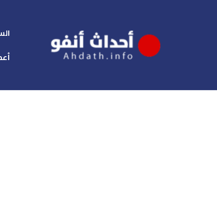
الس
أعم