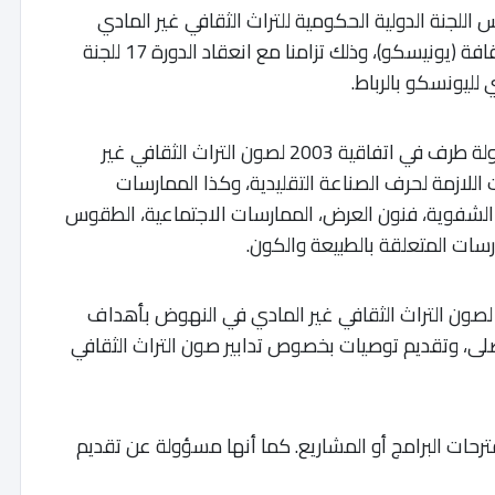
 نائبا لرئيس اللجنة الدولية الحكومية للتراث الثقافي غير المادي
التابعة لمنظمة الأمم المتحدة للتربية والعلم والثقافة (يونيسكو)، وذلك تزامنا مع انعقاد الدورة 17 للجنة
 لليونسكو بالرباط.
وتتألف اللجنة من 24 ممثلا منتخبا من بين 180 دولة طرف في اتفاقية 2003 لصون التراث الثقافي غير
 اللازمة لحرف الصناعة التقليدية، وكذا الممارسات
ليد الشفوية، فنون العرض، الممارسات الاجتماعية، الطقوس
رسات المتعلقة بالطبيعة والكون.
ة لصون التراث الثقافي غير المادي في النهوض بأهداف
لى، وتقديم توصيات بخصوص تدابير صون التراث الثقافي
ترحات البرامج أو المشاريع. كما أنها مسؤولة عن تقديم