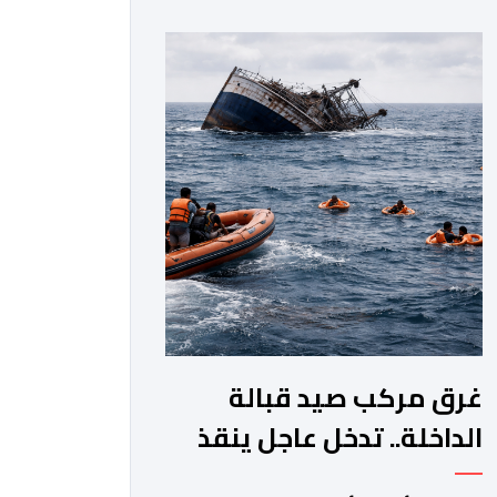
جماعة مولاي عبد الله، ورئيس المجلس
الإقليمي للجديدة، ورئيس المجلس
العلمي المحلي للجديدة، وذلك بحضور
شخصيات مدنية وعسكرية ودينية. وجرت
مراسيم افتتاح فعاليات الموسم بالخيمة
الرسمية، حيث أُلقيت كلمات كل من رئيس
المجلس […]
غرق مركب صيد قبالة
الداخلة.. تدخل عاجل ينقذ
18 بحارا من الموت