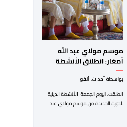
في بلاغ، أن أطر […]
موسم مولاي عبد الله
أمغار: انطلاق الأنشطة
الدينية في أجواء من
بواسطة أحداث. أنفو
الخشوع الروحي
انطلقت، اليوم الجمعة، الأنشطة الدينية
للدورة الجديدة من موسم مولاي عبد
الله أمغار، برئاسة والي جهة الدار البيضاء-
سطات، وعامل إقليم الجديدة، ورئيس