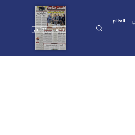
ي
العالم
تصفح عدد 22 أبريل