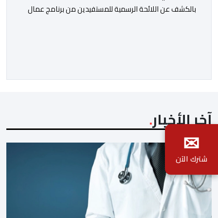
بالكشف عن اللائحة الرسمية للمستفيدين من برنامج عمال
الإنعاش بجماعة تارودانت، بعد أن تحول الملف إلى واحد من
أكثر المواضيع إثارة للنقاش داخل المدينة وعلى منصات
التواصل الاجتماعي، وسط دعوات متزايدة إلى اعتماد مبدأ
الشفافية وربط المسؤولية بالمحاسبة. فبعد خروج عبد الكبير
بن طوطو، ثم شخص اخر […]
آخر الأخبار
✉
شترك الآن