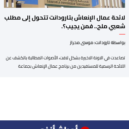
لائحة عمال الإنعاش بتارودانت تتحول إلى مطلب
شعبي ملح.. فمن يجيب؟.
بواسطة تارودانت: موسى محراز
تصاعدت في الاونة الاخيرة بشكل لافت، الأصوات المطالبة بالكشف عن
اللائحة الرسمية للمستفيدين من برنامج عمال الإنعاش بجماعة
تارودانت، بعد أن تحول الملف إلى واحد من أكثر المواضيع إثارة للنقاش
داخل المدينة وعلى منصات التواصل الاجتماعي، وسط دعوات متزايدة
إلى اعتماد مبدأ الشفافية وربط المسؤولية بالمحاسبة. فبعد خروج عبد
الكبير بن طوطو، ثم شخص اخر […]