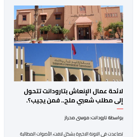
ادراج 10 التزامات ضمن برامجها الانتخابية المنتظرة، في إطار
تعاقد سياسي مع المناطق الجبلية والانتقال من الوعود
الانتخابية إلى التزامات عملية […]
لائحة عمال الإنعاش بتارودانت تتحول
إلى مطلب شعبي ملح.. فمن يجيب؟.
بواسطة تارودانت: موسى محراز
تصاعدت في الاونة الاخيرة بشكل لافت، الأصوات المطالبة