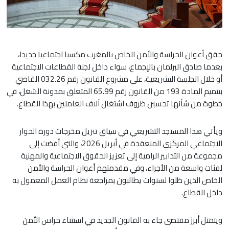
حقق أعوان الحراسة والأمن الخاص بالمغرب مكسبا اجتماعيا جديدا،
بعدما صادق البرلمان بالإجماع، سواء داخل لجنة القطاعات الاجتماعية
أو خلال الجلسة التشريعية، على مشروع القانون رقم 032.26 القاضي
بتتميم المادة 193 من القانون رقم 65.99 المتعلق بمدونة الشغل، في
خطوة من شأنها تحسين ظروف اشتغال آلاف العاملين بهذا القطاع.
ويأتي هذا المستجد التشريعي في سياق تنزيل مخرجات دورة الحوار
الاجتماعي المركزي المنعقدة في أبريل 2026، والتي أفضت إلى
مجموعة من التدابير الرامية إلى تعزيز الحقوق الاجتماعية والمهنية
لفئات واسعة من الأجراء، وفي مقدمتهم أعوان الحراسة والأمن
الخاص الذين ظلوا لسنوات يطالبون بمراجعة نظام العمل المعمول به
داخل القطاع.
ويتمثل أبرز مقتضى جاء به القانون الجديد في استثناء حراس الأمن