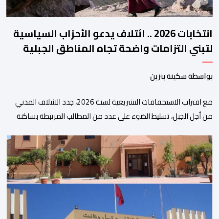
انتخابات 2026 .. ائتلاف يدعو الأحزاب السياسية
لتبني التزامات واضحة تجاه المناطق الجبلية
بواسطة سكينة بنزين
مع اقتراب الاستحقاقات التشريعية لسنة 2026، جدد الائتلاف المدني
من أجل الجبل، تسليط الضوء على عدد من المطالب المرتبطة بساكنة
المناطق الجبلية. وفي هذا السياق، أطلق الائتلاف مذكرة مطلبية، دعا
فيها الأحزاب السياسية، إلى ادراج 10 التزامات ضمن برامجها الانتخابية
المنتظرة، في إطار تعاقد سياسي مع المناطق الجبلية والانتقال من
الوعود الانتخابية إلى التزامات عملية […]