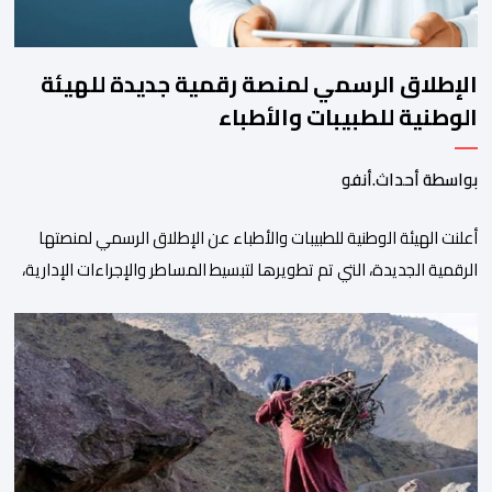
الإطلاق الرسمي لمنصة رقمية جديدة للهيئة
الوطنية للطبيبات والأطباء
بواسطة أحداث.أنفو
أعلنت الهيئة الوطنية للطبيبات والأطباء عن الإطلاق الرسمي لمنصتها
الرقمية الجديدة، التي تم تطويرها لتبسيط المساطر والإجراءات الإدارية،
وتحسين جودة الخدمات المقدمة للأطباء، وتعزيز التواصل بين الأطباء
والمجالس الجهوية للهيئة إلى جانب الهيئة الوطنية. وذكر بلاغ للهيئة أن
هذه المنصة، التي تم إطلاقها في إطار استراتيجيتها الرامية إلى التحديث
والتحول الرقمي، تشكل خطوة مهمة في […]