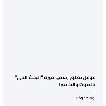
جاريد آيزكمان، رئيس وكالة الفضاء الأميركية الذي عينه
الرئيس دونالد ترامب، في مؤتمر صحافي عقب الإطلاق “بعد
توقف قصير دام 54 عاما، تستأنف ناسا مهمتها لإرسال رواد
[…]
غوغل تطلق رسميا ميزة "البحث الحي"
بالصوت والكاميرا
بواسطة وكالات