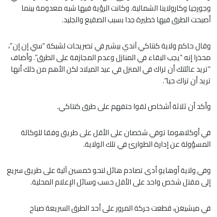
وجورجيا وكارولاينا الشمالية. وكانت الرؤية فيها شبه معدومة بينما
أصبحت الطرق فيها خطيرة جدا بسبب الصقيع والجليد.
وقال حاكم ولاية كنتاكي آندي بيشير في تصريحات لشبكة “سي إن إن”،
محذرا إنه “يجب البقاء في المنازل وعدم المجازفة على الطرق”. وأضاف
“تريد عائلتك أن تراك في المنزل في عيد الميلاد لكن الأهم من ذلك أنها
تريد أن تراك حيا”.
وأكد أن ثلاثة أشخاص لقوا حتفهم على طرق كنتاكي.
في أوكلاهوما توفي شخصان على الأقل على طريق وفقا للوكالة
المسؤولة عن إدارة الطوارئ في تلك الولاية.
وفي ولاية أوهايو أدى تصادم هائل لنحو خمسين آلية على طريق سريع
إلى مقتل شخص واحد على الأقل حسب وسائل الإعلام المحلية.
في ميشيغن، قطعت حركة المرور على أحد الطرق السريعة صباح