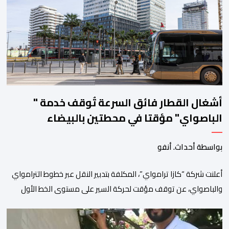
أشغال القطار فائق السرعة تُوقف خدمة "
الباصواي" مؤقتا في محطتين بالبيضاء
بواسطة أحداث. أنفو
أعلنت شركة “كازا ترامواي”، المكلفة بتدبير النقل عبر خطوط الترامواي
والباصواي، عن توقف مؤقت لحركة السير على مستوى الخط الأول
لـ”الباصواي” (BW1)، وذلك خلال الفترة الممتدة من 1 إلى 15 غشت
2026. وأشارت الشركة، عبر إشعار رسمي وجهته لمستعملي الخط، أن