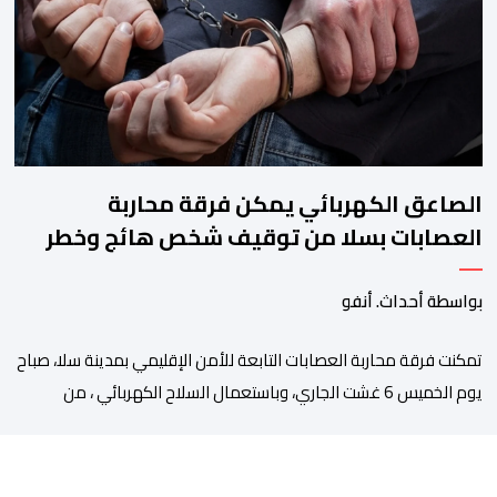
مخصصا للتعريف بإبداعات ومواهب الجهة وخارجها. ويجمع معرض
“أكادير، الجوهرة”، الذي تنظمه مؤسسة […]
الصاعق الكهربائي يمكن فرقة محاربة
العصابات بسلا من توقيف شخص هائج وخطر
بواسطة أحداث. أنفو
تمكنت فرقة محاربة العصابات التابعة للأمن الإقليمي بمدينة سلا، صباح
يوم الخميس 6 غشت الجاري، وباستعمال السلاح الكهربائي ، من
توقيف شخص ، من ذوي السوابق القضائية المتعددة، وكان يشكل
موضوع مذكرات بحث جاربة. وكان المشتبه فيه قد أثار الفوضى وترويع
المواطنين بحي الرحمة، قبل أن تتدخل عناصر فرقة محاربة العصابات