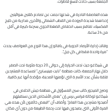
الجمعة بسبب حادث لتسع قاطرات.
هذه العاصفة النادرة في شدتها نجمت عن تصادم كتلتين هوائيتين
إحداهما شديدة البرودة من القطب الشمالي والأخرى مدارية من خليج
المكسيك، تفاقم بسبب انخفاض الضغط الجوي بسرعة كبيرة في أقل
من 24 ساعة.
وقالت إدارة الأرصاد الجوية في بافالو إن هذا النوع من العواصف يحدث
“مرة واحدة فقط في كل جيل”.
في شيكاغو حيث تدنت الحرارة إلى حوالى 20 درجة مئوية تحت الصفر
خلال نهار الجمعة، كانت منظمة “نايت مينيستري” لمساعدة المشردين
قلقة بشأن عدد الأسر ة التي تؤمنها المدينة، مؤكدة أنها غير كافية.
وصرح الميجور كالب سين المسؤول في منظمة جيش الخلاص في
شيكاغو لوكالة فرانس برس إن “بعض الأشخاص الذين نستقبلهم
أصبحوا مشردين هذا العام”. وأضاف أن “البعض خائفون لأن هذه هي
المرة الأولى التي يصبحون فيها تحت رحمة الطبيعة من دون أي مكان