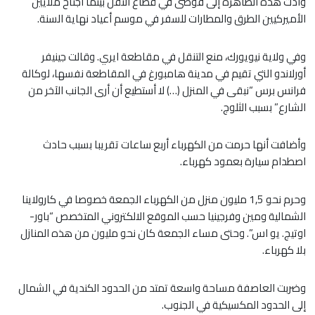
وأدت هذه الظاهرة إلى فوضى في قطاع النقل بينما اجتاح ملايين
الأميركيين الطرق والمطارات للسفر في موسم أعياد نهاية السنة.
وفي ولاية نيويورك، منع التنقل في مقاطعة ايري. وقالت جينيفر
أورلاندو التي تقيم في مدينة هامبورغ في المقاطعة نفسها، لوكالة
فرانس برس “نبقى في المنزل (…) لا أستطيع أن أرى الجانب الآخر من
الشارع” بسبب الثلوج.
وأضافت أنها حرمت من الكهرباء أربع ساعات تقريبا بسبب حادث
اصطدام سيارة بعمود كهرباء.
وحرم نحو 1,5 مليون منزل من الكهرباء الجمعة خصوصا في كارولاينا
الشمالية ومين وفرجينيا حسب الموقع الالكتروني المتخصص “باور-
اوتيج. يو اس”. وحتى مساء الجمعة كان نحو مليون من هذه المنازل
بلا كهرباء.
وضربت العاصفة مساحة واسعة تمتد من الحدود الكندية في الشمال
إلى الحدود المكسيكية في الجنوب.