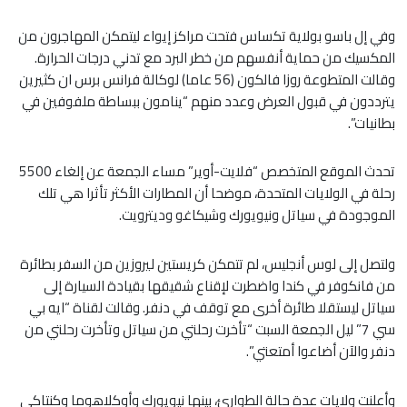
وفي إل باسو بولاية تكساس فتحت مراكز إيواء ليتمكن المهاجرون من
المكسيك من حماية أنفسهم من خطر البرد مع تدني درجات الحرارة.
وقالت المتطوعة روزا فالكون (56 عاما) لوكالة فرانس برس ان كثيرين
يترددون في قبول العرض وعدد منهم “ينامون ببساطة ملفوفين في
بطانيات”.
تحدث الموقع المتخصص “فلايت-أوير” مساء الجمعة عن إلغاء 5500
رحلة في الولايات المتحدة، موضحا أن المطارات الأكثر تأثرا هي تلك
الموجودة في سياتل ونيويورك وشيكاغو وديترويت.
ولتصل إلى لوس أنجليس، لم تتمكن كريستين ليروزين من السفر بطائرة
من فانكوفر في كندا واضطرت لإقناع شقيقها بقيادة السيارة إلى
سياتل ليستقلا طائرة أخرى مع توقف في دنفر. وقالت لقناة “ايه بي
سي 7” ليل الجمعة السبت “تأخرت رحلتي من سياتل وتأخرت رحلتي من
دنفر والآن أضاعوا أمتعتي”.
وأعلنت ولايات عدة حالة الطوارئ، بينها نيويورك وأوكلاهوما وكنتاكي