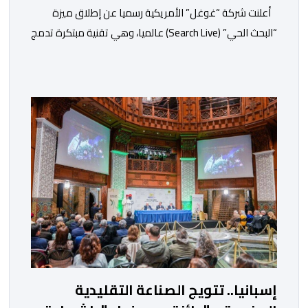
أعلنت شركة “غوغل” الأمريكية رسميا عن إطلاق ميزة
“البحث الحي” (Search Live) عالميا، وهي تقنية مبتكرة تدمج
بين الرؤية الحاسوبية ومعالجة الصوت الفورية لتغيير طريقة
تفاعل المستخدمين مع محرك البحث التقليدي. وأوضحت
الشركة تأتي هذه الخطوة كجزء من استراتيجية “غوغل”
الشاملة لتعميم تطبيقات الذكاء الاصطناعي التوليدي في
تفاصيل الحياة اليومية. وتعتمد الميزة الجديدة على […]
إسبانيا.. تتويج الصناعة التقليدية