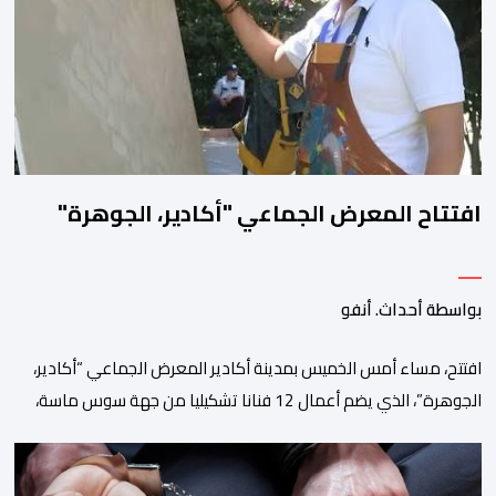
هذا التوقف المؤقت يأتي في إطار الأشغال الخاصة بتهيئة مشروع الخط
الكبيير للقطار فائق […]
افتتاح المعرض الجماعي "أكادير، الجوهرة"
بواسطة أحداث. أنفو
افتتح، مساء أمس الخميس بمدينة أكادير المعرض الجماعي “أكادير،
الجوهرة”، الذي يضم أعمال 12 فنانا تشكيليا من جهة سوس ماسة،
ويستمر إلى غاية 31 أكتوبر القادم. ويعد هذا المعرض افتتاحا رسميا
لـ”فضاء إكسبو أكادير” الجديد، الذي يطمح إلى أن يصبح فضاء دائما