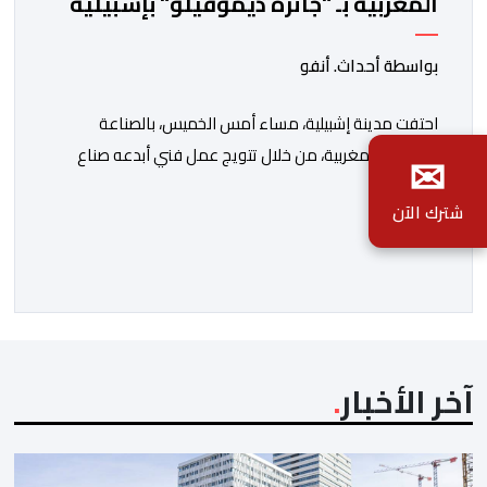
المغربية بـ "جائزة ديموفيلو" بإشبيلية
بواسطة أحداث. أنفو
احتفت مدينة إشبيلية، مساء أمس الخميس، بالصناعة
✉
التقليدية المغربية، من خلال تتويج عمل فني أبدعه صناع
تقليديون بمدينة الصويرة، بجائزة “ديموفيلو”، تقديرا
شترك الآن
للأعمال المتميزة التي تعكس الإبداع والبعد الثقافي
والحضاري للصناعة التقليدية. وتسلم هذه الجائزة الدولية
المرموقة كاتب الدولة المكلف بالصناعة التقليدية والاقتصاد
الاجتماعي والتضامني، لحسن السعدي، خلال حفل أقيم
بجناح الحسن الثاني بمؤسسة الثقافات […]
آخر الأخبار