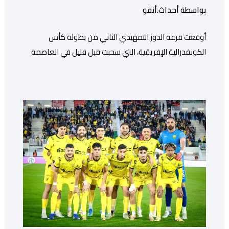
بواسطة أحداث.أنفو
أوقعت قرعة الدور التمهيدي الثاني من بطولة كأس
الكونفدرالية الإفريقية، التي سحبت قبل قليل في العاصمة
المصرية القاهرة، ممثلي كرة القدم المغربية الرجاء الرياضي
والجيش الملكي في مواجهات مرتقبة أمام أندية غرب
ووسط القارة. ​وسيكون نادي الرجاء الرياضي على موعد مع
مواجهة المتأهل من المباراة التي تجمع بين إيل كانيمي
واريورز النيجيري ونادي أوديب ممثل […]