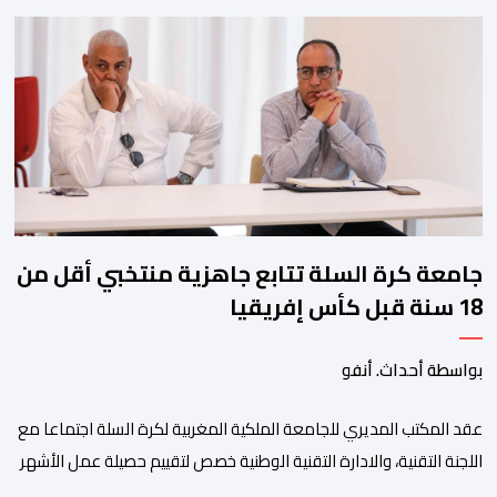
ولم تخل هذه الدورة من مؤشرات إيجابية على مستوى تنوعالمشاركة، حيث 
وتبرز هذه الأرقام الحجم الكبير الذي باتت تعرفه تظاهرةالتبوريدة خلال 
ومن المرتقب أن تعرف فعاليات الموسم إقبالا جماهيريا
واسعا،في ظل الشغف الكبير الذي يحظى به فن التبوريدة، باعتبارهأحد أبرز م
جامعة كرة السلة تتابع جاهزية منتخبي أقل من
18 سنة قبل كأس إفريقيا
بواسطة أحداث. أنفو
عقد المكتب المديري للجامعة الملكية المغربية لكرة السلة اجتماعا مع
اللجنة التقنية، والادارة التقنية الوطنية خصص لتقييم حصيلة عمل الأشهر
الثلاثة الماضية، والوقوف على مختلف المحطات التي شهدتها