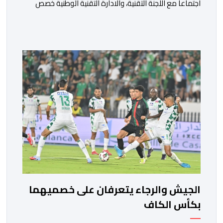
اجتماعا مع اللجنة التقنية، والادارة التقنية الوطنية خصص
لتقييم حصيلة عمل الأشهر الثلاثة الماضية، والوقوف على
مختلف المحطات التي شهدتها المنتخبات الوطنية خلال
الفترة الأخيرة. وشهد الاجتماع تقديم عرض مفصل حول
مشاركة المنتخبين الوطنيين لأقل من 18 سنة، إناثا وذكورا،
من طرف اللجنة التقنية التي واكبت كل […]
الجيش والرجاء يتعرفان على خصميهما
بكأس الكاف