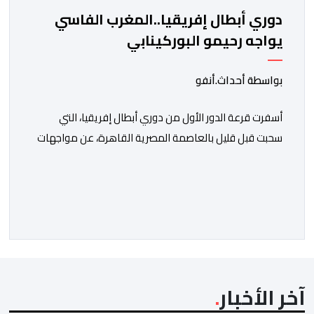
دوري أبطال إفريقيا..المغرب الفاسي
يواجه رحيمو البوركينابي
بواسطة أحداث.أنفو
أسفرت قرعة الدور الأول من دوري أبطال إفريقيا، التي
سحبت قبل قليل بالعاصمة المصرية القاهرة، عن مواجهات
متوازنة لممثلي كرة القدم المغربية، نهضة بركان والمغرب
الفاسي، في مستهل مشوارهما القاري. ​وسيكون نادي
نهضة بركان على موعد في هذا الدور مع الفائز من المباراة
التي تجمع بين ستار سبورت السييراليوني ونادي المدينة
الغامبي، حيث يطمح الفريق […]
آخر الأخبار