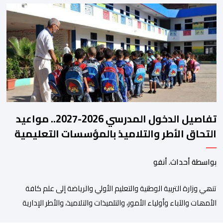
المنتخبات الوطنية خلال الفترة الأخيرة. وشهد الاجتماع تقديم عرض
مفصل حول مشاركة المنتخبين الوطنيين لأقل من 18 سنة، إناثا وذكورا،
من طرف اللجنة التقنية التي واكبت كل […]
تفاصيل الدخول المدرسي 2026-2027.. مواعيد
التحاق الأطر والتلاميذ بالمؤسسات التعليمية
بواسطة أحداث. أنفو
تنھي وزارة التربیة الوطنیة والتعلیم الأولي والریاضة إلى علم كافة
الأمھات والآباء وأولیاء الأمور، والتلمیذات والتلامیذ، والأطر الإداریة
والتربویة وإلى الرأي العام الوطني، أن الدخول المدرسي لسنة 2026-