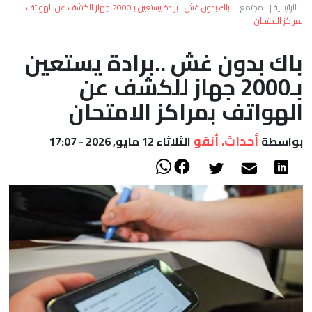
العالم
الرئيسية
|
مجتمع
|
باك بدون غش ..برادة يستعين بـ2000 جهاز للكشف عن الهواتف
بمراكز الامتحان
أعمدة
باك بدون غش ..برادة يستعين
بـ2000 جهاز للكشف عن
الصحراء
الهواتف بمراكز الامتحان
أحداث. أنفو
بواسطة
الثلاثاء 12 مايو, 2026 - 17:07