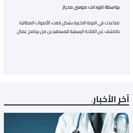
بواسطة تارودانت: موسى محراز
تصاعدت في الاونة الاخيرة بشكل لافت، الأصوات المطالبة
بالكشف عن اللائحة الرسمية للمستفيدين من برنامج عمال
الإنعاش بجماعة تارودانت، بعد أن تحول الملف إلى واحد من
أكثر المواضيع إثارة للنقاش داخل المدينة وعلى منصات
التواصل الاجتماعي، وسط دعوات متزايدة إلى اعتماد مبدأ
الشفافية وربط المسؤولية بالمحاسبة. فبعد خروج عبد الكبير
بن طوطو، ثم شخص اخر […]
آخر الأخبار