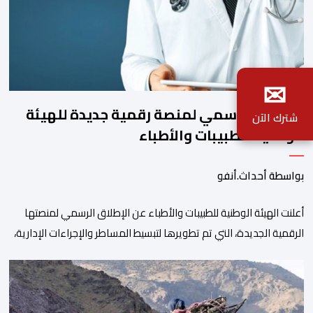
✉
الإطلاق الرسمي لمنصة رقمية جديدة للهيئة
شترك الآن
الوطنية للطبيبات والأطباء
بواسطة أحداث.أنفو
أعلنت الهيئة الوطنية للطبيبات والأطباء عن الإطلاق الرسمي لمنصتها
الرقمية الجديدة، التي تم تطويرها لتبسيط المساطر والإجراءات الإدارية،
وتحسين جودة الخدمات المقدمة للأطباء، وتعزيز التواصل بين الأطباء
والمجالس الجهوية للهيئة إلى جانب الهيئة الوطنية. وذكر بلاغ للهيئة أن
هذه المنصة، التي تم إطلاقها في إطار استراتيجيتها الرامية إلى التحديث