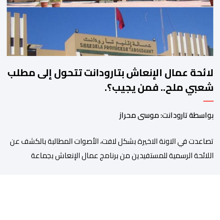
لائحة عمال الإنعاش بتارودانت تتحول إلى مطلب
شعبي ملح.. فمن يجيب؟.
بواسطة تارودانت: موسى محراز
تصاعدت في الاونة الاخيرة بشكل لافت، الأصوات المطالبة بالكشف عن
اللائحة الرسمية للمستفيدين من برنامج عمال الإنعاش بجماعة
تارودانت، بعد أن تحول الملف إلى واحد من أكثر المواضيع إثارة للنقاش
داخل المدينة وعلى منصات التواصل الاجتماعي، وسط دعوات متزايدة
إلى اعتماد مبدأ الشفافية وربط المسؤولية بالمحاسبة. فبعد خروج عبد
الكبير بن طوطو، ثم شخص اخر […]