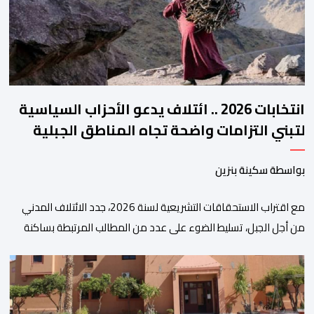
والتحول الرقمي، تشكل خطوة مهمة في […]
انتخابات 2026 .. ائتلاف يدعو الأحزاب السياسية
لتبني التزامات واضحة تجاه المناطق الجبلية
بواسطة سكينة بنزين
مع اقتراب الاستحقاقات التشريعية لسنة 2026، جدد الائتلاف المدني
من أجل الجبل، تسليط الضوء على عدد من المطالب المرتبطة بساكنة
المناطق الجبلية. وفي هذا السياق، أطلق الائتلاف مذكرة مطلبية، دعا
فيها الأحزاب السياسية، إلى ادراج 10 التزامات ضمن برامجها الانتخابية
المنتظرة، في إطار تعاقد سياسي مع المناطق الجبلية والانتقال من
الوعود الانتخابية إلى التزامات عملية […]