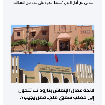
المدني من أجل الجبل، تسليط الضوء على عدد من المطالب
المرتبطة بساكنة المناطق الجبلية. وفي هذا السياق، أطلق
الائتلاف مذكرة مطلبية، دعا فيها الأحزاب السياسية، إلى
ادراج 10 التزامات ضمن برامجها الانتخابية المنتظرة، في إطار
تعاقد سياسي مع المناطق الجبلية والانتقال من الوعود
الانتخابية إلى التزامات عملية […]
لائحة عمال الإنعاش بتارودانت تتحول
إلى مطلب شعبي ملح.. فمن يجيب؟.