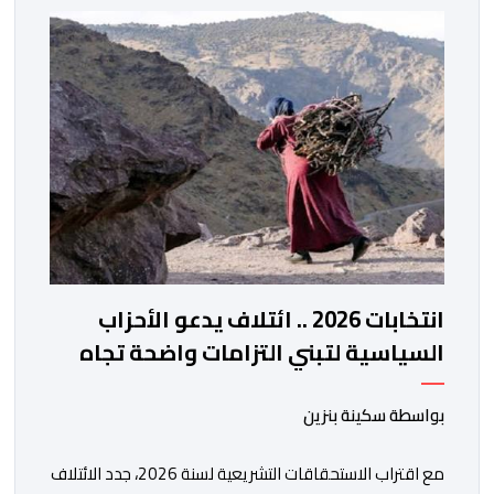
للهيئة إلى جانب الهيئة الوطنية. وذكر بلاغ للهيئة أن هذه
المنصة، التي تم إطلاقها في إطار استراتيجيتها الرامية إلى
التحديث والتحول الرقمي، تشكل خطوة مهمة في […]
انتخابات 2026 .. ائتلاف يدعو الأحزاب
السياسية لتبني التزامات واضحة تجاه
المناطق الجبلية
بواسطة سكينة بنزين
مع اقتراب الاستحقاقات التشريعية لسنة 2026، جدد الائتلاف