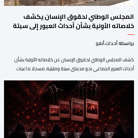
المجلس الوطني لحقوق الإنسان يكشف
خلاصاته الأولية بشأن أحداث العبور إلى سبتة
ومليلية
بواسطة أحداث.أنفو
كشف المجلس الوطني لحقوق الإنسان عن خلاصاته الأولية بشأن
أحداث العبور الجماعي نحو مدينتي سبتة ومليلية، مسجلا تداعيات
وصفها بـ”الخطيرة” على عدد من الحقوق الأساسية، في مقدمتها
الحق في الحياة والسلامة الجسدية وحقوق الأطفال والحقوق
المرتبطة بالهجرة. وأوضح المجلس، في بلاغ له، أنه اعتمد في تتبعه
للأحداث على الرصد الميداني والرقمي والاستماع إلى شهادات عدد […]