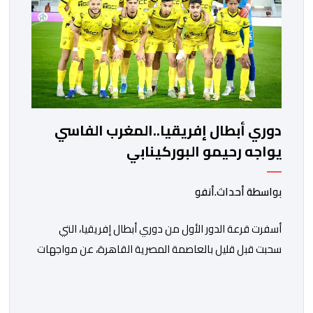
دوري أبطال إفريقيا..المغرب الفاسي
يواجه رحيمو البوركينابي
بواسطة أحداث.أنفو
أسفرت قرعة الدور الأول من دوري أبطال إفريقيا، التي
سحبت قبل قليل بالعاصمة المصرية القاهرة، عن مواجهات
متوازنة لممثلي كرة القدم المغربية، نهضة بركان والمغرب
الفاسي، في مستهل مشوارهما القاري. ​وسيكون نادي
نهضة بركان على موعد في هذا الدور مع الفائز من المباراة