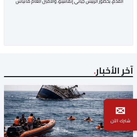
القدم، بحضور الرئيس جياني إنفانتينو، والأمين العام ماتياس
غرافستروم، وأعضاء مجلس إدارة الفيفا، لمناقشة التطورات
الأخيرة وضمان تطوير آليات العمل الداخلي. ​وشهد اللقاء
تجديد الثقة المتبادلة بين القيادة التنفيذية للاتحاد، حيث أكد
المجتمعون دعمهم الكامل للرئيس إنفانتينو باعتباره
المسؤول الوحيد المباشر والمنتخب من قِبل 211 اتحادا […]
آخر الأخبار
✉
شترك الآن