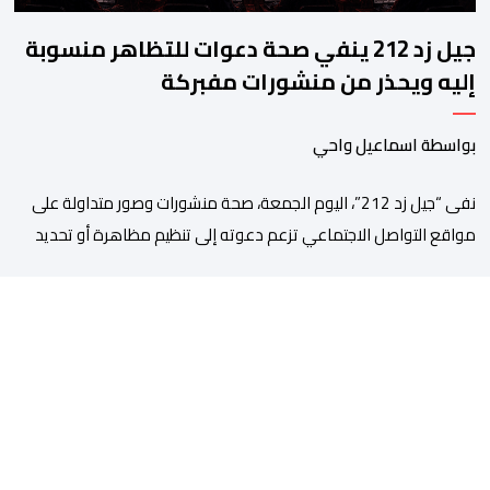
جيل زد 212 ينفي صحة دعوات للتظاهر منسوبة
إليه ويحذر من منشورات مفبركة
بواسطة اسماعيل واحي
نفى “جيل زد 212”، اليوم الجمعة، صحة منشورات وصور متداولة على
مواقع التواصل الاجتماعي تزعم دعوته إلى تنظيم مظاهرة أو تحديد
موعد للنزول إلى الشارع، مؤكداً أنها “مفبركة” ولا تمت بصلة إلى
القنوات الرسمية للمجموعة. وقال “جيل زد 212”، في بلاغ توضيحي، إنه
لم يصدر عن إدارته أو عن السيرفر الرسمي أي إعلان أو تنسيق […]