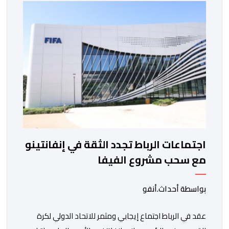
التي تجمع بين ستار سبورت السييراليوني ونادي المدينة
الغامبي، حيث يطمح الفريق […]
اجتماعات الرباط تجدد الثقة في إنفانتينو
مع سحب مشروع الفيفا
بواسطة أحداث.أنفو
عقد في الرباط اجتماع إيجابي ومثمر للاتحاد الدولي لكرة