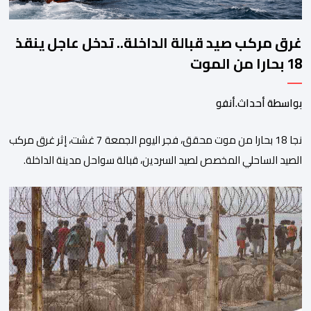
غرق مركب صيد قبالة الداخلة.. تدخل عاجل ينقذ
18 بحارا من الموت
بواسطة أحداث.أنفو
نجا 18 بحارا من موت محقق، فجر اليوم الجمعة 7 غشت، إثر غرق مركب
الصيد الساحلي المخصص لصيد السردين، قبالة سواحل مدينة الداخلة.
ووفق المعطيات المتوفرة، فإن الحادث وقع بعدما تسربت كميات
كبيرة من المياه إلى داخل المركب أثناء مزاولته نشاط الصيد البحري، قبل
أن تتفاقم الوضعية وينتهي الأمر بغرقه، ما استنفر عدداً من مراكب […]