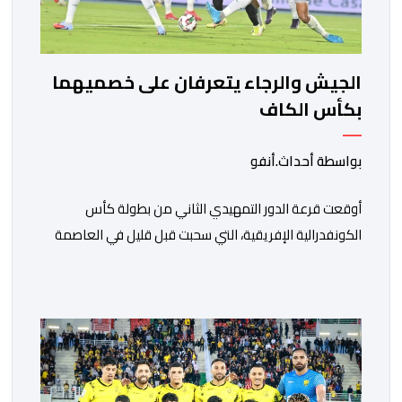
الجيش والرجاء يتعرفان على خصميهما
بكأس الكاف
بواسطة أحداث.أنفو
أوقعت قرعة الدور التمهيدي الثاني من بطولة كأس
الكونفدرالية الإفريقية، التي سحبت قبل قليل في العاصمة
المصرية القاهرة، ممثلي كرة القدم المغربية الرجاء الرياضي
والجيش الملكي في مواجهات مرتقبة أمام أندية غرب
ووسط القارة. ​وسيكون نادي الرجاء الرياضي على موعد مع
مواجهة المتأهل من المباراة التي تجمع بين إيل كانيمي
واريورز النيجيري ونادي أوديب ممثل […]