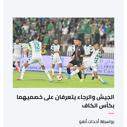
مختلف المحطات التي شهدتها المنتخبات الوطنية خلال
الفترة الأخيرة. وشهد الاجتماع تقديم عرض مفصل حول
مشاركة المنتخبين الوطنيين لأقل من 18 سنة، إناثا وذكورا،
من طرف اللجنة التقنية التي واكبت كل […]
الجيش والرجاء يتعرفان على خصميهما
بكأس الكاف
بواسطة أحداث.أنفو