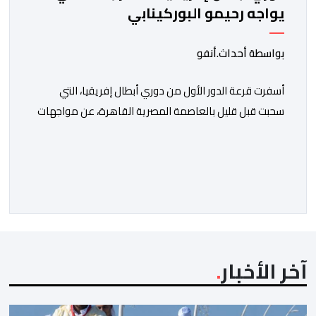
يواجه رحيمو البوركينابي
بواسطة أحداث.أنفو
أسفرت قرعة الدور الأول من دوري أبطال إفريقيا، التي
سحبت قبل قليل بالعاصمة المصرية القاهرة، عن مواجهات
متوازنة لممثلي كرة القدم المغربية، نهضة بركان والمغرب
الفاسي، في مستهل مشوارهما القاري. ​وسيكون نادي
نهضة بركان على موعد في هذا الدور مع الفائز من المباراة
التي تجمع بين ستار سبورت السييراليوني ونادي المدينة
الغامبي، حيث يطمح الفريق […]
آخر الأخبار