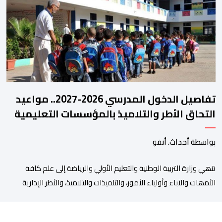
مفصل حول مشاركة المنتخبين الوطنيين لأقل من 18 سنة، إناثا وذكورا،
من طرف اللجنة التقنية التي واكبت كل […]
تفاصيل الدخول المدرسي 2026-2027.. مواعيد
التحاق الأطر والتلاميذ بالمؤسسات التعليمية
بواسطة أحداث. أنفو
تنھي وزارة التربیة الوطنیة والتعلیم الأولي والریاضة إلى علم كافة
الأمھات والآباء وأولیاء الأمور، والتلمیذات والتلامیذ، والأطر الإداریة
والتربویة وإلى الرأي العام الوطني، أن الدخول المدرسي لسنة 2026-
2027 سیتم في موعده الرسمي المحدد سلفا طبقا لمقتضیات المقرر