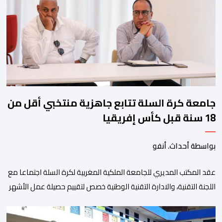
وتبرز هذه الأرقام الحجم الكبير الذي باتت تعرفه تظاهرةالتبوريدة خلال 
ومن المرتقب أن تعرف فعاليات الموسم إقبالا جماهيريا
واسعا،في ظل الشغف الكبير الذي يحظى به فن التبوريدة، باعتبارهأحد أبرز م
جامعة كرة السلة تتابع جاهزية منتخبي أقل من
18 سنة قبل كأس إفريقيا
بواسطة أحداث. أنفو
عقد المكتب المديري للجامعة الملكية المغربية لكرة السلة اجتماعا مع
اللجنة التقنية، والادارة التقنية الوطنية خصص لتقييم حصيلة عمل الأشهر
الثلاثة الماضية، والوقوف على مختلف المحطات التي شهدتها
المنتخبات الوطنية خلال الفترة الأخيرة. وشهد الاجتماع تقديم عرض