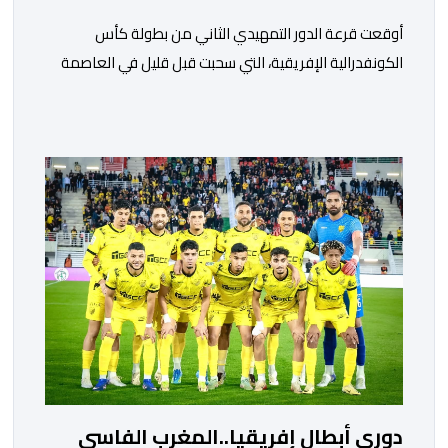
أوقعت قرعة الدور التمهيدي الثاني من بطولة كأس
الكونفدرالية الإفريقية، التي سحبت قبل قليل في العاصمة
المصرية القاهرة، ممثلي كرة القدم المغربية الرجاء الرياضي
والجيش الملكي في مواجهات مرتقبة أمام أندية غرب
ووسط القارة. ​وسيكون نادي الرجاء الرياضي على موعد مع
مواجهة المتأهل من المباراة التي تجمع بين إيل كانيمي
واريورز النيجيري ونادي أوديب ممثل […]
دوري أبطال إفريقيا..المغرب الفاسي