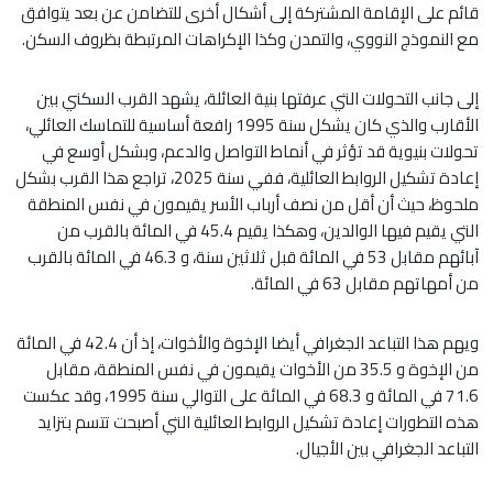
قائم على الإقامة المشتركة إلى أشكال أخرى للتضامن عن بعد يتوافق
مع النموذج النووي، والتمدن وكذا الإكراهات المرتبطة بظروف السكن.
إلى جانب التحولات التي عرفتها بنية العائلة، يشهد القرب السكني بين
الأقارب والذي كان يشكل سنة 1995 رافعة أساسية للتماسك العائلي،
تحولات بنيوية قد تؤثر في أنماط التواصل والدعم، وبشكل أوسع في
إعادة تشكيل الروابط العائلية، ففي سنة 2025، تراجع هذا القرب بشكل
ملحوظ، حيث أن أقل من نصف أرباب الأسر يقيمون في نفس المنطقة
التي يقيم فيها الوالدين، وهكذا يقيم 45.4 في المائة بالقرب من
آبائهم مقابل 53 في المائة قبل ثلاثين سنة، و 46.3 في المائة بالقرب
من أمهاتهم مقابل 63 في المائة.
ويهم هذا التباعد الجغرافي أيضا الإخوة والأخوات، إذ أن 42.4 في المائة
من الإخوة و 35.5 من الأخوات يقيمون في نفس المنطقة، مقابل
71.6 في المائة و 68.3 في المائة على التوالي سنة 1995، وقد عكست
هذه التطورات إعادة تشكيل الروابط العائلية التي أصبحت تتسم بتزايد
التباعد الجغرافي بين الأجيال.