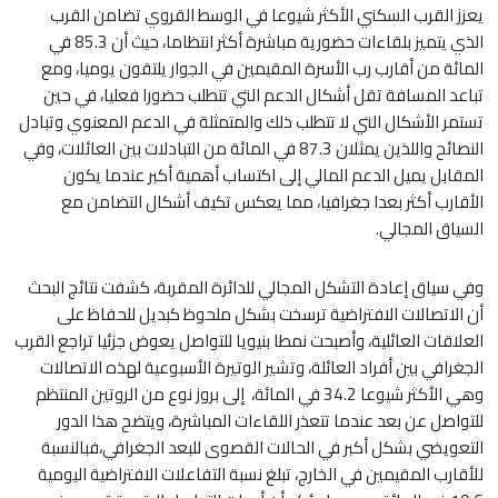
يعزز القرب السكني الأكثر شيوعا في الوسط القروي تضامن القرب
الذي يتميز بلقاءات حضورية مباشرة أكثر انتظاما، حيث أن 85.3 في
المائة من أقارب رب الأسرة المقيمين في الجوار يلتقون يوميا، ومع
تباعد المسافة تقل أشكال الدعم التي تتطلب حضورا فعليا، في حين
تستمر الأشكال التي لا تتطلب ذلك والمتمثلة في الدعم المعنوي وتبادل
النصائح واللذين يمثلان 87.3 في المائة من التبادلات بين العائلات، وفي
المقابل يميل الدعم المالي إلى اكتساب أهمية أكبر عندما يكون
الأقارب أكثر بعدا جغرافيا، مما يعكس تكيف أشكال التضامن مع
السياق المجالي.
وفي سياق إعادة التشكل المجالي للدائرة المقربة، كشفت نتائج البحث
أن الاتصالات الافتراضية ترسخت بشكل ملحوظ كبديل للحفاظ على
العلاقات العائلية، وأصبحت نمطا بنيويا للتواصل يعوض جزئيا تراجع القرب
الجغرافي بين أفراد العائلة، وتشير الوتيرة الأسبوعية لهذه الاتصالات
وهي الأكثر شيوعا 34.2 في المائة، إلى بروز نوع من الروتين المنتظم
للتواصل عن بعد عندما تتعذر اللقاءات المباشرة، ويتضح هذا الدور
التعويضي بشكل أكبر في الحالات القصوى للبعد الجغرافي،فبالنسبة
للأقارب المقيمين في الخارج، تبلغ نسبة التفاعلات الافتراضية اليومية