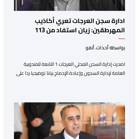
ادارة سجن العرجات تعري أكاذيب
المهرطقين: زيان استفاد من 113
استشارة و50 فحصا طبيا
بواسطة أحداث. أنفو
اصدرت إدارة السجن المحلي العرجات 1 التابعة للمندوبية
العامة لإدارة السجون وإعادة الإدماج بيانا توضيحيا ردا على
ما تم تداوله ببعض الجرائد والمواقع الالكترونية بخصوص
الوضعية الصحية للسجين محمد زيان، المعتقل بالمؤسسة
ذاتها، وذلك لتنوير الرأي العام بالحقائق والمعطيات
الدقيقة.واوضحت إدارة المؤسسة السجنية أن المعني بالأمر
يستفيد منذ إيداعه من تتبع طبي منتظم ومستمر وفقا […]