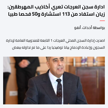
ادارة سجن العرجات تعري أكاذيب المهرطقين:
زيان استفاد من 113 استشارة و50 فحصا طبيا
بواسطة أحداث. أنفو
اصدرت إدارة السجن المحلي العرجات 1 التابعة للمندوبية العامة لإدارة
السجون وإعادة الإدماج بيانا توضيحيا ردا على ما تم تداوله ببعض
الجرائد والمواقع الالكترونية بخصوص الوضعية الصحية للسجين محمد
زيان، المعتقل بالمؤسسة ذاتها، وذلك لتنوير الرأي العام بالحقائق
والمعطيات الدقيقة.واوضحت إدارة المؤسسة السجنية أن المعني
بالأمر يستفيد منذ إيداعه من تتبع طبي منتظم ومستمر وفقا […]