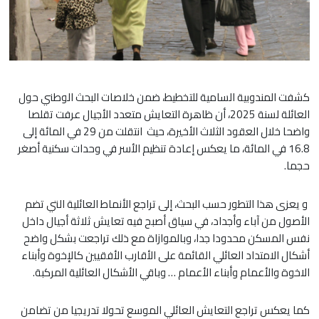
كشفت المندوبية السامية للتخطيط، ضمن خلاصات البحث الوطني حول
العائلة لسنة 2025، أن ظاهرة التعايش متعدد الأجيال عرفت تقلصا
واضحا خلال العقود الثلاث الأخيرة، حيث انتقلت من 29 في المائة إلى
16.8 في المائة، ما يعكس إعادة تنظيم الأسر في وحدات سكنية أصغر
حجما.
و يعزى هذا التطور حسب البحث، إلى تراجع الأنماط العائلية التي تضم
الأصول من آباء وأجداد، في سياق أصبح فيه تعايش ثلاثة أجيال داخل
نفس المسكن محدودا جدا، وبالموازاة مع ذلك تراجعت بشكل واضح
أشكال الامتداد العائلي القائمة على الأقارب الأفقيين كالإخوة وأبناء
الاخوة والأعمام وأبناء الأعمام … وباقي الأشكال العائلية المركبة.
كما يعكس تراجع التعايش العائلي الموسع تحولا تدريجيا من تضامن