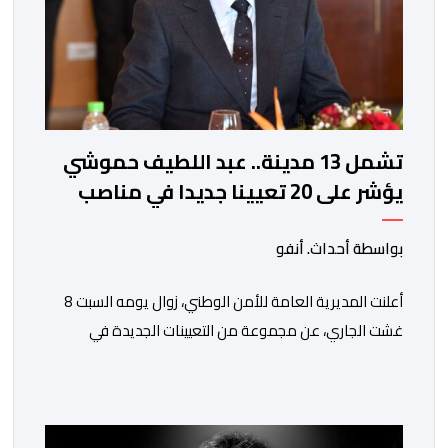
تشمل 13 مدينة.. عبد اللطيف حموشي
يؤشر على 20 تعيينا جديدا في مناصب
المسؤولية بمصالح الأمن الوطني
بواسطة أحداث. أنفو
أعلنت المديرية العامة للأمن الوطني، زوال يومه السبت 8
غشت الجاري، عن مجموعة من التعيينات الجديدة في
مناصب المسؤولية بمصالح لا ممركزة للأمن الوطني بمدن
الناظور ومراكش وأكادير وتيكيوين والعروي وأسفي ووجدة
والعيون والدار البيضاء وبني ملال وابن جرير وطنجة وأصيلة،
وذلك في إطار دينامية داخلية تهدف لضخ دماء جديدة