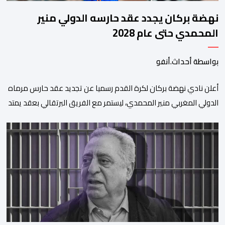
نهضة بركان يجدد عقد حارسه الدولي منير
المحمدي حتى عام 2028
بواسطة أحداث.أنفو
​أعلن نادي نهضة بركان لكرة القدم رسميا عن تجديد عقد حارس مرماه
الدولي المغربي منير المحمدي، ليستمر مع الفريق البرتقالي بعقد يمتد
حتى صيف عام 2028. ​وجاء هذا الإعلان عبر الحسابات الرسمية للنادي
على منصات التواصل الاجتماعي، مصحوبا بعبارة “الرحلة مستمرة”، في
إشارة إلى رغبة الإدارة في الحفاظ على ركائز الفريق والتعزيز من
استقراره الفني […]