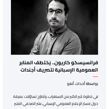
والاستعانة بكفاءات أمنية شابة ومتمرسة، […]
فرانسيسكو كاريون.. يَختطِف المنابر
العمومية الإسبانية لتصريف أجندات
معادية للمغرب
بواسطة أحداث. أنفو
في خطوة تثير الكثير من الاستغراب، وتَطرَح تساؤلات عميقة
حول مسار الإعلام العمومي الإسباني، نشر الصحفي المثير