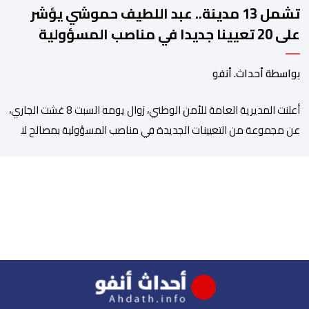
تشمل 13 مدينة.. عبد اللطيف حموشي يؤشر
على 20 تعيينا جديدا في مناصب المسؤولية
بمصالح الأمن الوطني
بواسطة أحداث. أنفو
أعلنت المديرية العامة للأمن الوطني، زوال يومه السبت 8 غشت الجاري،
عن مجموعة من التعيينات الجديدة في مناصب المسؤولية بمصالح لا
ممركزة للأمن الوطني بمدن الناظور ومراكش وأكادير وتيكيوين
والعروي وأسفي ووجدة والعيون والدار البيضاء وبني ملال وابن جرير
وطنجة وأصيلة، وذلك في إطار دينامية داخلية تهدف لضخ دماء جديدة
والاستعانة بكفاءات أمنية شابة ومتمرسة، […]