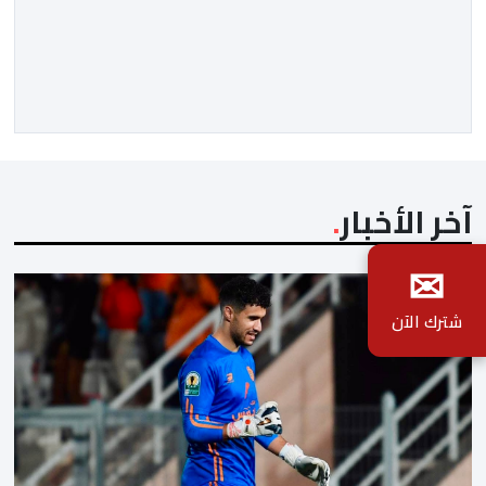
للجدل فرانسيسكو كاريون مقالاً مطولاً ومتحيزاً على بوابة
مؤسسة الإذاعة والتلفزيون الإسبانية العمومية (RTVE).
المقال الذي حَمَل عنواناً مليئاً بالإيحاءات السلبية: “المغرب،
بين غياب محمد السادس، شائعات الانتقال والاضطرابات
الاجتماعية”، يُمثِّل خروجاً غير مألوف عن الخط التحريري
المعتاد […]
آخر الأخبار
✉
شترك الآن