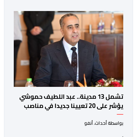
ذاتها، وذلك لتنوير الرأي العام بالحقائق والمعطيات
الدقيقة.واوضحت إدارة المؤسسة السجنية أن المعني بالأمر
يستفيد منذ إيداعه من تتبع طبي منتظم ومستمر وفقا […]
تشمل 13 مدينة.. عبد اللطيف حموشي
يؤشر على 20 تعيينا جديدا في مناصب
المسؤولية بمصالح الأمن الوطني
بواسطة أحداث. أنفو