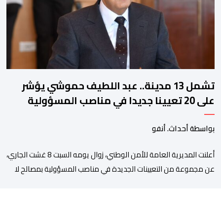
بالأمر يستفيد منذ إيداعه من تتبع طبي منتظم ومستمر وفقا […]
تشمل 13 مدينة.. عبد اللطيف حموشي يؤشر
على 20 تعيينا جديدا في مناصب المسؤولية
بمصالح الأمن الوطني
بواسطة أحداث. أنفو
أعلنت المديرية العامة للأمن الوطني، زوال يومه السبت 8 غشت الجاري،
عن مجموعة من التعيينات الجديدة في مناصب المسؤولية بمصالح لا
ممركزة للأمن الوطني بمدن الناظور ومراكش وأكادير وتيكيوين
والعروي وأسفي ووجدة والعيون والدار البيضاء وبني ملال وابن جرير
وطنجة وأصيلة، وذلك في إطار دينامية داخلية تهدف لضخ دماء جديدة