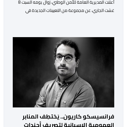
أعلنت المديرية العامة للأمن الوطني، زوال يومه السبت 8
غشت الجاري، عن مجموعة من التعيينات الجديدة في
مناصب المسؤولية بمصالح لا ممركزة للأمن الوطني بمدن
الناظور ومراكش وأكادير وتيكيوين والعروي وأسفي ووجدة
والعيون والدار البيضاء وبني ملال وابن جرير وطنجة وأصيلة،
وذلك في إطار دينامية داخلية تهدف لضخ دماء جديدة
والاستعانة بكفاءات أمنية شابة ومتمرسة، […]
فرانسيسكو كاريون.. يَختطِف المنابر
العمومية الإسبانية لتصريف أجندات