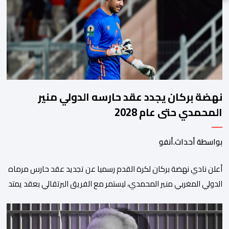
نهضة بركان يجدد عقد حارسه الدولي منير
المحمدي حتى عام 2028
بواسطة أحداث.أنفو
​أعلن نادي نهضة بركان لكرة القدم رسميا عن تجديد عقد حارس مرماه
الدولي المغربي منير المحمدي، ليستمر مع الفريق البرتقالي بعقد يمتد
حتى صيف عام 2028. ​وجاء هذا الإعلان عبر الحسابات الرسمية للنادي
على منصات التواصل الاجتماعي، مصحوبا بعبارة “الرحلة مستمرة”، في
إشارة إلى رغبة الإدارة في الحفاظ على ركائز الفريق والتعزيز من