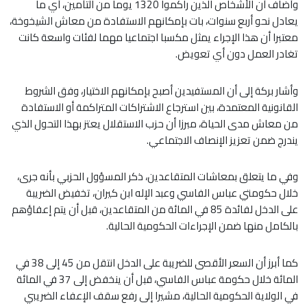
وأضاف أن الأشخاص الذين راكموا 1320 يوما من التأمين، أي ما
يعادل نحو أربع سنوات، بات بإمكانهم الاستفادة من معاش الشيخوخة،
معتبرا أن هذا الإجراء يمثل مكسبا اجتماعيا مهما لفئات واسعة كانت
تغادر العمل دون أي تعويض.
وأشار بركة إلى أن المستفيدين أصبح بإمكانهم الاختيار، وفق الشروط
القانونية المعتمدة، بين استرجاع الاشتراكات المتراكمة أو الاستفادة
من معاش مدى الحياة، مبرزا أن حزب الاستقلال يعتز بهذا التحول الذي
يندرج ضمن تعزيز الإنصاف الاجتماعي.
وفي ما يتعلق بمعاشات المتقاعدين، ذكر المسؤول الحزبي بأنه جرى،
خلال حكومتي عباس الفاسي وعبد الإله ابن كيران، تخفيض الضريبة
على الدخل لفائدة 85 في المائة من المتقاعدين، قبل أن يتم إعفاؤهم
بالكامل منها ضمن الإجراءات الحكومية الحالية.
كما أبرز أن السعر الأقصى للضريبة على الدخل انتقل من 45 إلى 38 في
المائة خلال حكومة عباس الفاسي، قبل أن ينخفض إلى 37 في المائة
في الولاية الحكومية الحالية، مشيرا إلى رفع سقف الإعفاء الضريبي