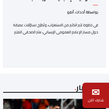
معادية للمغرب
بواسطة أحداث. أنفو
في خطوة تثير الكثير من الاستغراب، وتَطرَح تساؤلات عميقة
حول مسار الإعلام العمومي الإسباني، نشر الصحفي المثير
للجدل فرانسيسكو كاريون مقالاً مطولاً ومتحيزاً على بوابة
مؤسسة الإذاعة والتلفزيون الإسبانية العمومية (RTVE).
المقال الذي حَمَل عنواناً مليئاً بالإيحاءات السلبية: “المغرب،
بين غياب محمد السادس، شائعات الانتقال والاضطرابات
الاجتماعية”، يُمثِّل خروجاً غير مألوف عن الخط التحريري
المعتاد […]
آخر الأخبار
✉
شترك الآن