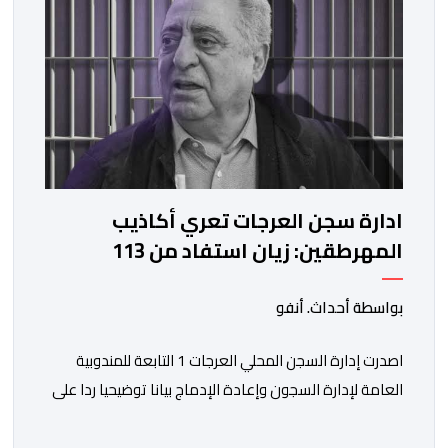
ادارة سجن العرجات تعري أكاذيب
المهرطقين: زيان استفاد من 113
استشارة و50 فحصا طبيا
بواسطة أحداث. أنفو
اصدرت إدارة السجن المحلي العرجات 1 التابعة للمندوبية
العامة لإدارة السجون وإعادة الإدماج بيانا توضيحيا ردا على
ما تم تداوله ببعض الجرائد والمواقع الالكترونية بخصوص
الوضعية الصحية للسجين محمد زيان، المعتقل بالمؤسسة