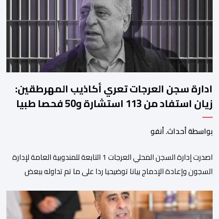
استقراره الفني […]
ادارة سجن العرجات تعري أكاذيب المهرطقين:
زيان استفاد من 113 استشارة و50 فحصا طبيا
بواسطة أحداث. أنفو
اصدرت إدارة السجن المحلي العرجات 1 التابعة للمندوبية العامة لإدارة
السجون وإعادة الإدماج بيانا توضيحيا ردا على ما تم تداوله ببعض
الجرائد والمواقع الالكترونية بخصوص الوضعية الصحية للسجين محمد
زيان، المعتقل بالمؤسسة ذاتها، وذلك لتنوير الرأي العام بالحقائق
والمعطيات الدقيقة.واوضحت إدارة المؤسسة السجنية أن المعني