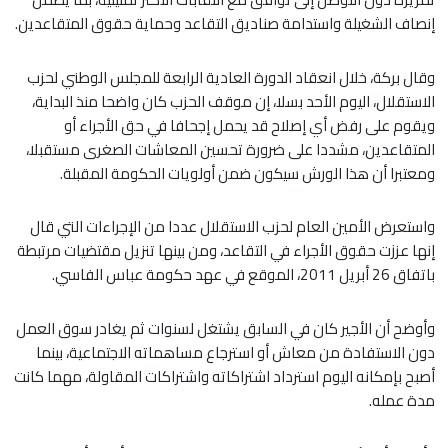
إنصاف الشغيلة واستدامة صناديق التقاعد وحماية حقوق المتقاعدين.
وقال بركة، خلال انعقاد الدورة العادية الرابعة للمجلس الوطني لحزب
الاستقلال، اليوم الأحد بسلا، إن موقف الحزب كان واضحا منذ البداية،
ويقوم على رفض أي إصلاح قد يحمل إجحافا في حق الأجراء أو
المتقاعدين، مشددا على ضرورة تحسين المعاشات الصغرى مستقبلا،
ومعتبرا أن هذا الورش سيكون ضمن أولويات الحكومة المقبلة.
واستعرض الأمين العام لحزب الاستقلال عددا من الإجراءات التي قال
إنها عززت حقوق الأجراء في التقاعد، ومن بينها تنزيل مقتضيات مرتبطة
باتفاق 26 أبريل 2011، الموقع في عهد حكومة عباس الفاسي.
وأوضح أن الأجير كان في السابق يشتغل لسنوات ثم يغادر سوق العمل
دون الاستفادة من معاش أو استرجاع مساهماته الاجتماعية، بينما
أصبح بإمكانه اليوم استرداد اشتراكاته واشتراكات المقاولة، مهما كانت
مدة عمله.