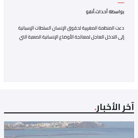
بواسطة أحداث.أنفو
دعت المنظمة المغربية لحقوق الإنسان السلطات الإسبانية
إلى التدخل العاجل لمعالجة الأوضاع الإنسانية الصعبة التي
يعيشها عدد من المواطنين والمواطنات المغاربة العالقين
بمدينة سبتة المحتلة، من بينهم أطفال وقاصرون وقاصرات،
في ظل نقص حاد في الغذاء والماء وغياب المأوى، وما
يرافق ذلك من مخاطر على سلامتهم الجسدية والنفسية.
وقالت المنظمة إن عددا من العالقين يعيشون […]
آخر الأخبار