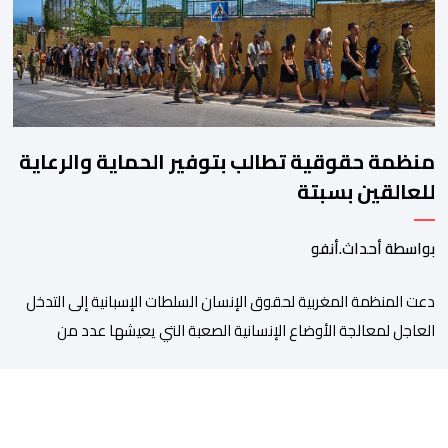
“.وبحسب المعطيات المتوفرة، جاء توقيف المعني بالأمر […]
منظمة حقوقية تطالب بتوفير الحماية والرعاية
للعالقين بسبتة
بواسطة أحداث.أنفو
دعت المنظمة المغربية لحقوق الإنسان السلطات الإسبانية إلى التدخل
العاجل لمعالجة الأوضاع الإنسانية الصعبة التي يعيشها عدد من
المواطنين والمواطنات المغاربة العالقين بمدينة سبتة المحتلة، من
بينهم أطفال وقاصرون وقاصرات، في ظل نقص حاد في الغذاء والماء
وغياب المأوى، وما يرافق ذلك من مخاطر على سلامتهم الجسدية
والنفسية. وقالت المنظمة إن عددا من العالقين يعيشون […]