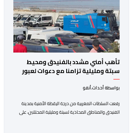
تأهب أمني مشدد بالفنيدق ومحيط
سبتة ومليلية تزامنا مع دعوات لعبور
جماعي
بواسطة أحداث.أنفو
رفعت السلطات المغربية من درجة اليقظة الأمنية بمدينة
الفنيدق والمناطق المحاذية لسبتة ومليلية المحتلتين، على
خلفية تداول دعوات عبر منصات التواصل الاجتماعي تحث
على تنفيذ محاولة جماعية جديدة للوصول إلى المدينتين يوم