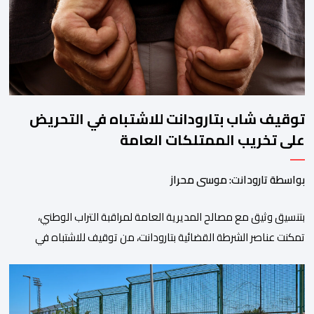
المؤدية إلى الفنيدق، حيث جرى تعزيز الدوريات وإقامة […]
توقيف شاب بتارودانت للاشتباه في التحريض
على تخريب الممتلكات العامة
بواسطة تارودانت: موسى محراز
بتنسيق وثيق مع مصالح المديرية العامة لمراقبة التراب الوطني،
تمكنت عناصر الشرطة القضائية بتارودانت، من توقيف للاشتباه في
تورطه في أفعال مرتبطة بالدعوة إلى ارتكاب أعمال تخريبية واستهداف
ممتلكات الدولة، وذلك على خلفية دعوات للاحتجاج جرى تداولها عبر
مواقع التواصل الاجتماعي تحت اسم ما بات يعرف بـ” Genz212