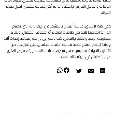
فقط التزاما قانونيا ودستوريا، بل مسؤولية جماعية تقتضي تطوير آليات
الوقاية والتدخل السريع، واعتماد تدابير أكثر فعالية للتصدي لمثل هذه
الجرائم.
وفي هذا السياق، طالبت أتركين بالكشف عن الإجراءات التي تعتزم
الوزارة اتخاذها للحد من ظاهرة اختفاء أو اختطاف الأطفال، وتعزيز
منظومة الرصد والتبليغ والتدخل، كما دعت إلى دراسة إمكانية إحداث آلية
وطنية للإنذار المبكر خاصة بحالات اختفاء الأطفال، على غرار عدد من
التجارب الدولية، بما يسهم في تسريع عمليات البحث ورفع فرص العثور
على الأطفال في الوقت المناسب.