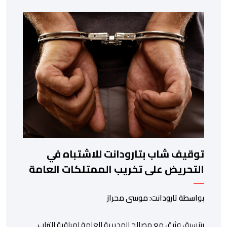
15 غشت الجاري. وعرفت المناطق الشمالية خلال الساعات
الأخيرة انتشارا أمنيا مكثفا، خاصة بالمحاور الطرقية المؤدية
إلى الفنيدق، حيث جرى تعزيز الدوريات وإقامة […]
توقيف شاب بتارودانت للاشتباه في
التحريض على تخريب الممتلكات العامة
بواسطة تارودانت: موسى محراز
بتنسيق وثيق مع مصالح المديرية العامة لمراقبة التراب