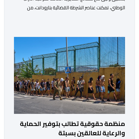
الوطني، تمكنت عناصر الشرطة القضائية بتارودانت، من
توقيف للاشتباه في تورطه في أفعال مرتبطة بالدعوة إلى
ارتكاب أعمال تخريبية واستهداف ممتلكات الدولة، وذلك على
خلفية دعوات للاحتجاج جرى تداولها عبر مواقع التواصل
الاجتماعي تحت اسم ما بات يعرف بـ” Genz212 “.وبحسب
المعطيات المتوفرة، جاء توقيف المعني بالأمر […]
منظمة حقوقية تطالب بتوفير الحماية
والرعاية للعالقين بسبتة