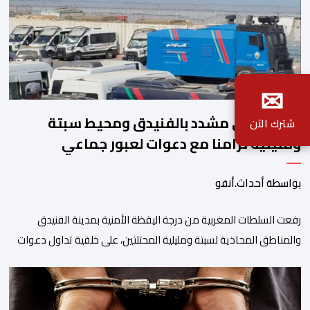
✉
تأهب أمني مشدد بالفنيدق ومحيط سبتة
شترك الآن
ومليلية تزامنا مع دعوات لعبور جماعي
بواسطة أحداث.أنفو
رفعت السلطات المغربية من درجة اليقظة الأمنية بمدينة الفنيدق
والمناطق المحاذية لسبتة ومليلية المحتلتين، على خلفية تداول دعوات
عبر منصات التواصل الاجتماعي تحث على تنفيذ محاولة جماعية جديدة
للوصول إلى المدينتين يوم 15 غشت الجاري. وعرفت المناطق الشمالية
خلال الساعات الأخيرة انتشارا أمنيا مكثفا، خاصة بالمحاور الطرقية