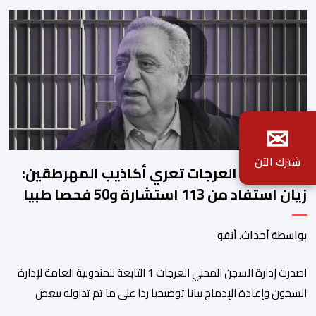
✉
شترك الآن
ادارة سجن العرجات تعري أكاذيب المهرطقين:
زيان استفاد من 113 استشارة و50 فحصا طبيا
بواسطة أحداث. أنفو
اصدرت إدارة السجن المحلي العرجات 1 التابعة للمندوبية العامة لإدارة
السجون وإعادة الإدماج بيانا توضيحيا ردا على ما تم تداوله ببعض
الجرائد والمواقع الالكترونية بخصوص الوضعية الصحية للسجين محمد