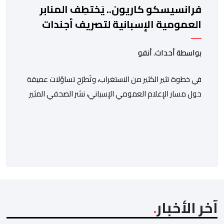
فرانسيسكو كاريون.. يَختطِف المنابر
العمومية الإسبانية لتصريف أجندات
معادية للمغرب
بواسطة أحداث. أنفو
في خطوة تثير الكثير من الاستغراب، وتَطرَح تساؤلات عميقة
حول مسار الإعلام العمومي الإسباني، نشر الصحفي المثير
للجدل فرانسيسكو كاريون مقالاً مطولاً ومتحيزاً على بوابة
مؤسسة الإذاعة والتلفزيون الإسبانية العمومية (RTVE).
المقال الذي حَمَل عنواناً مليئاً بالإيحاءات السلبية: “المغرب،
بين غياب محمد السادس، شائعات الانتقال والاضطرابات
الاجتماعية”، يُمثِّل خروجاً غير مألوف عن الخط التحريري
المعتاد […]
آخر الأخبار