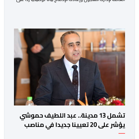
ما تم تداوله ببعض الجرائد والمواقع الالكترونية بخصوص
الوضعية الصحية للسجين محمد زيان، المعتقل بالمؤسسة
ذاتها، وذلك لتنوير الرأي العام بالحقائق والمعطيات
الدقيقة.واوضحت إدارة المؤسسة السجنية أن المعني بالأمر
يستفيد منذ إيداعه من تتبع طبي منتظم ومستمر وفقا […]
تشمل 13 مدينة.. عبد اللطيف حموشي
يؤشر على 20 تعيينا جديدا في مناصب
المسؤولية بمصالح الأمن الوطني