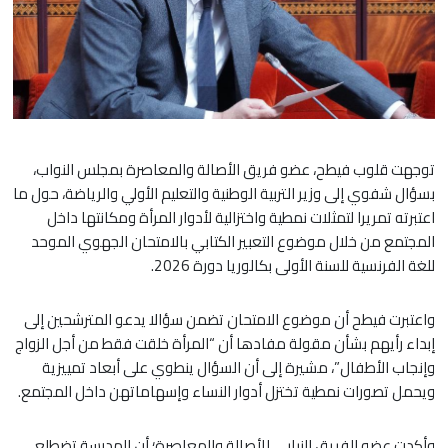
توجهت قلوب فيطح، عضو فريق الأصالة والمعاصرة بمجلس النواب،
بسؤال شفوي إلى وزير التربية الوطنية والتعليم الأولي والرياضة، حول ما
اعتبرته تمريرا لتمثلات نمطية واختزالية لأدوار المرأة ومكانتها داخل
المجتمع من خلال موضوع التعبير الكتابي بالامتحان الجهوي الموحد
للغة الفرنسية للسنة الأولى بكالوريا دورة 2026.
واعتبرت فيطح أن موضوع الامتحان تضمن سؤالا يدعو المترشحين إلى
إبداء رأيهم بشأن مقولة مفادها أن “المرأة خلقت فقط من أجل الزواج
وإنجاب الأطفال”، مشيرة إلى أن السؤال ينطوي على أبعاد تمييزية
ويحمل تصورات نمطية تختزل أدوار النساء وإسهاماتهن داخل المجتمع.
وأكدت عضو الفريق النيابي للأصالة والمعاصرة؛ أن المدرسة تضطلع