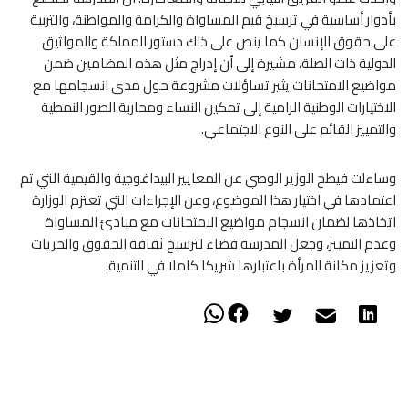
بأدوار أساسية في ترسيخ قيم المساواة والكرامة والمواطنة، والتربية
على حقوق الإنسان كما ينص على ذلك دستور المملكة والمواثيق
الدولية ذات الصلة، مشيرة إلى أن إدراج مثل هذه المضامين ضمن
مواضيع الامتحانات يثير تساؤلات مشروعة حول مدى انسجامها مع
الاختيارات الوطنية الرامية إلى تمكين النساء ومحاربة الصور النمطية
والتمييز القائم على النوع الاجتماعي.
وساءلت فيطح الوزير الوصي عن المعايير البيداغوجية والقيمية التي تم
اعتمادها في اختيار هذا الموضوع، وعن الإجراءات التي تعتزم الوزارة
اتخاذها لضمان انسجام مواضيع الامتحانات مع مبادئ المساواة
وعدم التمييز، وجعل المدرسة فضاء لترسيخ ثقافة الحقوق والحريات
وتعزيز مكانة المرأة باعتبارها شريكا كاملا في التنمية.