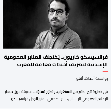
والعروي وأسفي ووجدة والعيون والدار البيضاء وبني ملال وابن جرير
وطنجة وأصيلة، وذلك في إطار دينامية داخلية تهدف لضخ دماء جديدة
والاستعانة بكفاءات أمنية شابة ومتمرسة، […]
فرانسيسكو كاريون.. يَختطِف المنابر العمومية
الإسبانية لتصريف أجندات معادية للمغرب
بواسطة أحداث. أنفو
في خطوة تثير الكثير من الاستغراب، وتَطرَح تساؤلات عميقة حول مسار
الإعلام العمومي الإسباني، نشر الصحفي المثير للجدل فرانسيسكو
كاريون مقالاً مطولاً ومتحيزاً على بوابة مؤسسة الإذاعة والتلفزيون