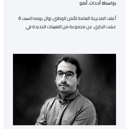
بواسطة أحداث. أنفو
أعلنت المديرية العامة للأمن الوطني، زوال يومه السبت 8
غشت الجاري، عن مجموعة من التعيينات الجديدة في
مناصب المسؤولية بمصالح لا ممركزة للأمن الوطني بمدن
الناظور ومراكش وأكادير وتيكيوين والعروي وأسفي ووجدة
والعيون والدار البيضاء وبني ملال وابن جرير وطنجة وأصيلة،
وذلك في إطار دينامية داخلية تهدف لضخ دماء جديدة
والاستعانة بكفاءات أمنية شابة ومتمرسة، […]