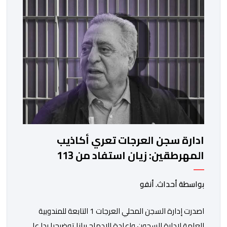
ادارة سجن العرجات تعري أكاذيب
المهرطقين: زيان استفاد من 113
استشارة و50 فحصا طبيا
بواسطة أحداث. أنفو
اصدرت إدارة السجن المحلي العرجات 1 التابعة للمندوبية
العامة لإدارة السجون وإعادة الإدماج بيانا توضيحيا ردا على