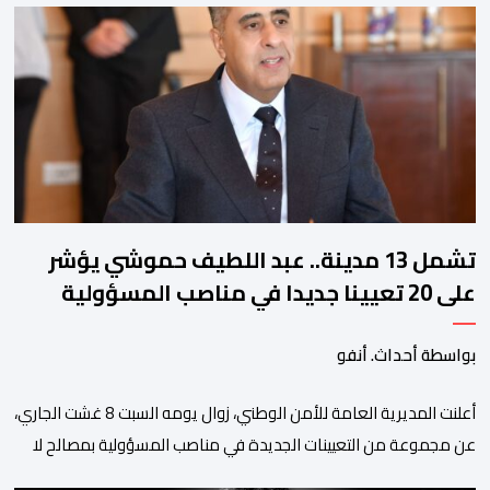
زيان، المعتقل بالمؤسسة ذاتها، وذلك لتنوير الرأي العام بالحقائق
والمعطيات الدقيقة.واوضحت إدارة المؤسسة السجنية أن المعني
بالأمر يستفيد منذ إيداعه من تتبع طبي منتظم ومستمر وفقا […]
تشمل 13 مدينة.. عبد اللطيف حموشي يؤشر
على 20 تعيينا جديدا في مناصب المسؤولية
بمصالح الأمن الوطني
بواسطة أحداث. أنفو
أعلنت المديرية العامة للأمن الوطني، زوال يومه السبت 8 غشت الجاري،
عن مجموعة من التعيينات الجديدة في مناصب المسؤولية بمصالح لا
ممركزة للأمن الوطني بمدن الناظور ومراكش وأكادير وتيكيوين