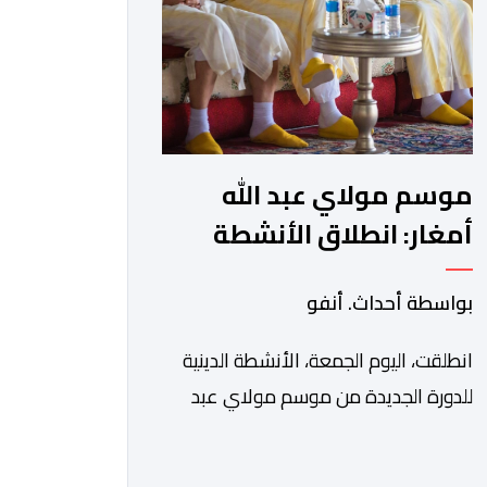
في بلاغ، أن أطر […]
موسم مولاي عبد الله
أمغار: انطلاق الأنشطة
الدينية في أجواء من
بواسطة أحداث. أنفو
الخشوع الروحي
انطلقت، اليوم الجمعة، الأنشطة الدينية
للدورة الجديدة من موسم مولاي عبد
الله أمغار، برئاسة والي جهة الدار البيضاء-
سطات، وعامل إقليم الجديدة، ورئيس