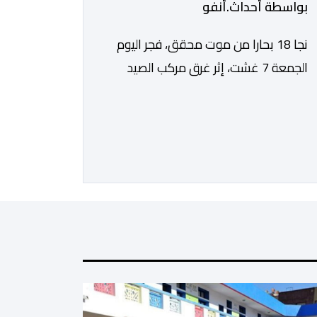
بواسطة أحداث.أنفو
نجا 18 بحارا من موت محقق، فجر اليوم
الجمعة 7 غشت، إثر غرق مركب الصيد
الساحلي المخصص لصيد السردين، قبالة
سواحل مدينة الداخلة. ووفق المعطيات
المتوفرة، فإن الحادث وقع بعدما تسربت
كميات كبيرة من المياه إلى داخل المركب
أثناء مزاولته نشاط الصيد البحري، قبل أن
تتفاقم الوضعية وينتهي الأمر بغرقه، ما
استنفر عدداً من مراكب […]