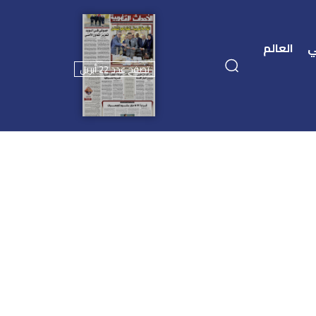
ي
العالم
تصفح عدد 22 أبريل