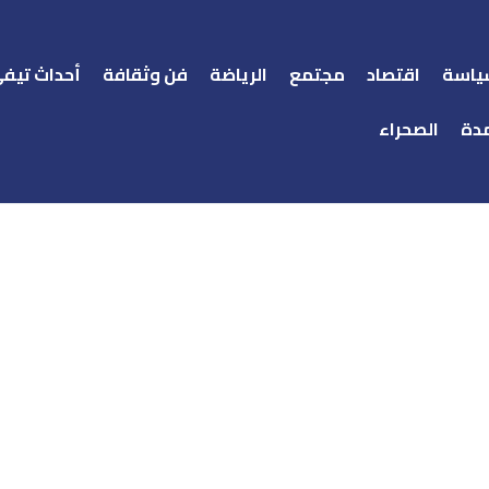
ياسة
اقتصاد
مجتمع
الرياضة
فن وثقافة
أحداث تيف
دة
الصحراء