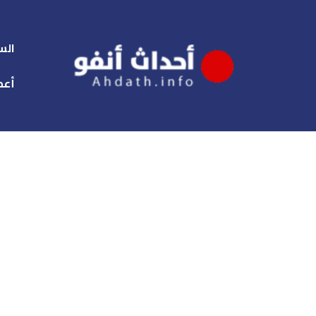
الس
أعم