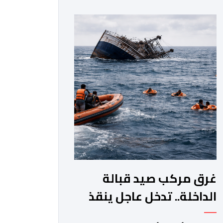
جماعة مولاي عبد الله، ورئيس المجلس
الإقليمي للجديدة، ورئيس المجلس
العلمي المحلي للجديدة، وذلك بحضور
شخصيات مدنية وعسكرية ودينية. وجرت
مراسيم افتتاح فعاليات الموسم بالخيمة
الرسمية، حيث أُلقيت كلمات كل من رئيس
المجلس […]
غرق مركب صيد قبالة
الداخلة.. تدخل عاجل ينقذ
18 بحارا من الموت