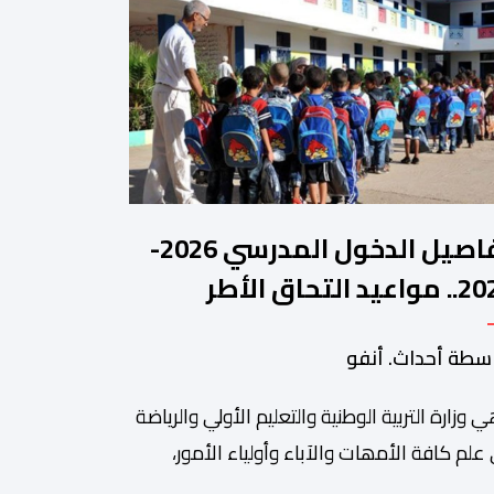
تفاصيل الدخول المدرسي 2026-
2027.. مواعيد التحاق الأطر
لتلاميذ بالمؤسسات التعليمية
سطة أحداث. أنفو
ي وزارة التربیة الوطنیة والتعلیم الأولي والریاضة
ة من أبرزالتظاهرات التراثية بالمغرب، والتي تستقطب سنويا عشاق
 علم كافة الأمھات والآباء وأولیاء الأمور،
تلمیذات والتلامیذ، والأطر الإداریة والتربویة وإلى