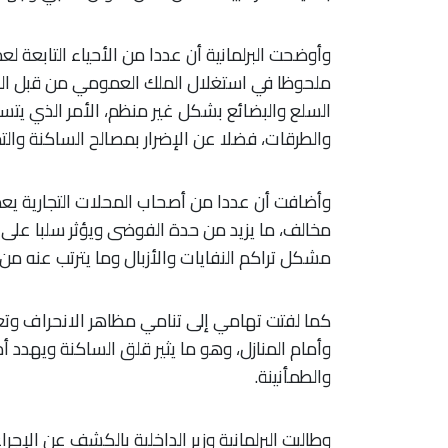
وأوضحت البرلمانية أن عددا من الأحياء التابعة
ملحوظا في استغلال الملك العمومي من قبل البا
السلع والبضائع بشكل غير منظم، الأمر الذي يتس
والطرقات، فضلا عن الإضرار بمصالح الساكنة والتجا
وأضافت أن عددا من أصحاب المحلات التجارية ي
مخالف، ما يزيد من حدة الفوضى ويؤثر سلبا على ال
مشكل تراكم النفايات والأزبال وما يترتب عنه من آ
كما لفتت تهامي إلى تنامي مظاهر الانحراف وتع
وأمام المنازل، وهو ما يثير قلق الساكنة ويهدد
والطمأنينة.
وطالبت البرلمانية وزير الداخلية بالكشف عن الإجراء