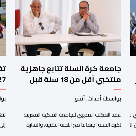
جامعة كرة السلة تتابع جاهزية
منتخبي أقل من 18 سنة قبل
كأس إفريقيا
وا
بواسطة أحداث. أنفو
بوا
عقد المكتب المديري للجامعة الملكية المغربية
تنھ
 عبد الله أمغار،تواصلت عملية إحصاء السربات المشاركة في واحد
التبوريدة،
لكرة السلة اجتماعا مع اللجنة التقنية، والادارة
إلى
التقنية الوطنية خصص لتقييم حصيلة عمل الأشهر
وال