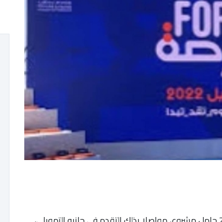
منح برنامج “فرصة” تمويلات لفائدة 11 ألفا و200 حامل مشروع، مواصلا بذلك التقدم في جانبه التمويلي،