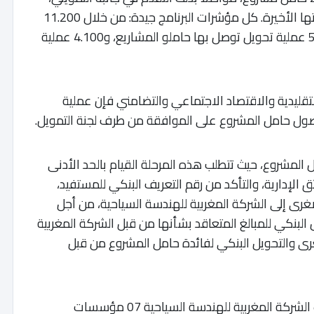
بمافي ذلك عملية صرف القروض التي دخلت مرحلتها الأخيرة. كل مؤشرات البرنامج جيدة: من خلال 11.200
عمليةتمويل، من بينها توقيع 9.400 عقد، و5.300 عملية تحويل توصل بها حاملو المشاريع، و4.100 عملية
لتقليدية والاقتصاد الاجتماعي والتضامني فإن عملية
حصول حامل المشروع على الموافقة من طرف لجنة التمويل.
ل المشروع، حيث تتطلب هذه المرحلة القيام بالحد الأدنى
ق الإدارية، والتأكد من رقم التعريف البنكي للمستفيد،
ى إلى الشركة المغربية للهندسة السياحية، من أجل
البنكي للمبالغ المتعاقد بشأنها من قبل الشركة المغربية
 والتحويل البنكي لفائدة حامل المشروع من قبل
وأكد بلاغ الوزارة أنه لتسريع مرحلة التمويل، عبأت الشركة المغربية للهندسة السياحية 07 مؤسسات