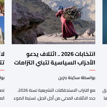
انتخابات 2026 .. ائتلاف يدعو
لا
الأحزاب السياسية لتبني التزامات
تت
واضحة تجاه المناطق الجبلية
فم
بواسطة سكينة بنزين
بوا
اق
مع اقتراب الاستحقاقات التشريعية لسنة 2026،
تصا
ا
جدد الائتلاف المدني من أجل الجبل، تسليط الضوء
الم
على عدد من المطالب المرتبطة بساكنة المناطق
من 