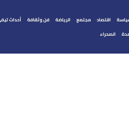
ياسة
اقتصاد
مجتمع
الرياضة
فن وثقافة
أحداث تيف
دة
الصحراء