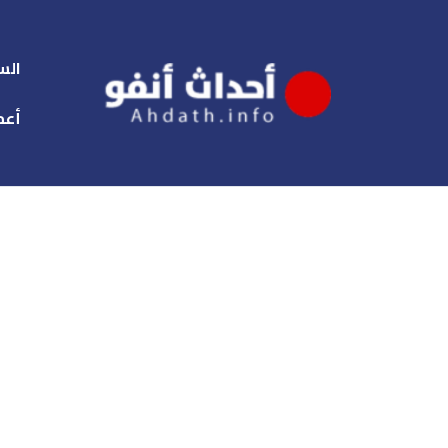
الس
أعم