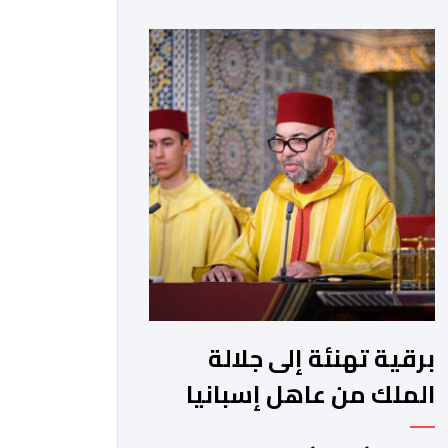
دولته المستقلة على حدود الرابع من يونيو
1967 وعاصمتها القدس الشريف،
واقتناعها بفضائل الحوار والتفاوض
كسبيل وحيد لحل الصراع الفلسطيني-
الإسرائيلي، بعيدا عن أعمال العنف
والتطرف والتصرفات أحادية الجانب، وكذا
انخراطها التام في كل […]
برقية تهنئة إلى جلالة
الملك من عاهل إسبانيا
الملك فيليبي السادس