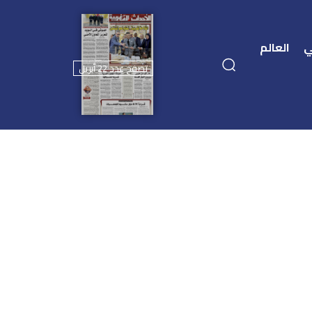
ي
العالم
تصفح عدد 22 أبريل