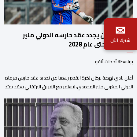
✉
نهضة بركان يجدد عقد حارسه الدولي منير
شترك الآن
المحمدي حتى عام 2028
بواسطة أحداث.أنفو
​أعلن نادي نهضة بركان لكرة القدم رسميا عن تجديد عقد حارس مرماه
الدولي المغربي منير المحمدي، ليستمر مع الفريق البرتقالي بعقد يمتد
حتى صيف عام 2028. ​وجاء هذا الإعلان عبر الحسابات الرسمية للنادي
على منصات التواصل الاجتماعي، مصحوبا بعبارة “الرحلة مستمرة”، في
إشارة إلى رغبة الإدارة في الحفاظ على ركائز الفريق والتعزيز من
استقراره الفني […]