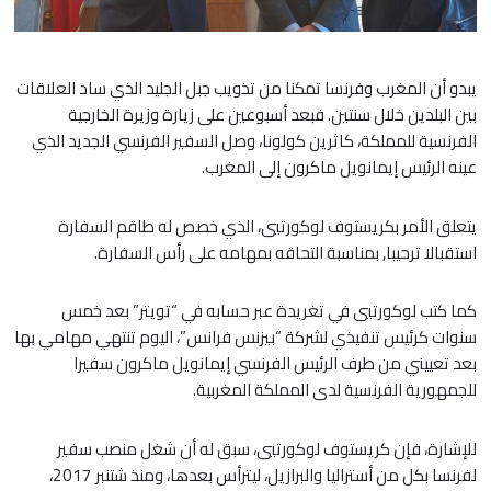
يبدو أن المغرب وفرنسا تمكنا من تذويب جبل الجليد الذي ساد العلاقات
بين البلدين خلال سنتين. فبعد أسبوعين على زيارة وزيرة الخارجية
الفرنسية للمملكة،
كاثرين كولونا،
وصل السفير الفرنسي الجديد الذي
عينه الرئيس إيمانويل ماكرون إلى المغرب.
يتعلق الأمر ب
كريستوف لوكورتيي، الذي خصص له طاقم السفارة
استقبالا ترحيبا, بمناسبة التحاقه بمهامه على رأس السفارة.
كما كتب لوكورتيي في تغريدة عبر حسابه في “تويتر” بعد خمس
سنوات كرئيس تنفيذي لشركة “بيزنس فرانس”، اليوم تنتهي مهامي بها
بعد تعييني من طرف الرئيس الفرنسي إيمانويل ماكرون سفيرا
للجمهورية الفرنسية لدى المملكة المغربية
.
للإشارة، فإن
كريستوف لوكورتيي، سبق له أن شغل منصب سفير
لفرنسا بكل من أستراليا والبرازيل، ليترأس بعدها، ومنذ شتنبر 2017،