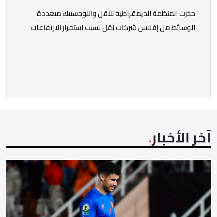
حذرت المنظمة الديمقراطية للنقل واللوجستيك متعددة
الوسائط من إفلاس شركات نقل بسبب استمرار الارتفاعات
المتتالية لأسعار الغازوال وكلك ما تصفه ب”امتناع” الحكومة
عن صرف أشطر الدعم المباشر المخصص لمهنيي النقل
الطرقي. وجاء بلاغ للمنظمة، “أصبحت المقاولات النقلية،
والسائقون المهنيون، على حد سواء، يواجهون ضغوطا
اقتصادية غير مسبوقة نتيجة الارتفاع المستمر في كلفة
العملية النقلية، حيث […]
آخر الأخبار