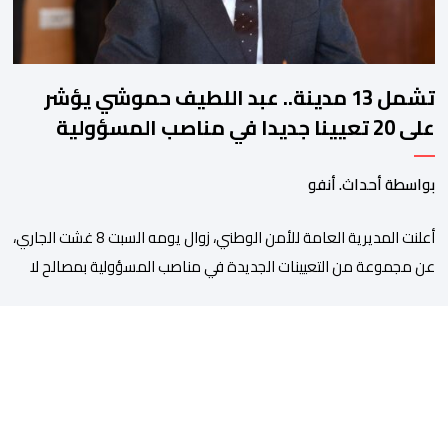
تشمل 13 مدينة.. عبد اللطيف حموشي يؤشر
على 20 تعيينا جديدا في مناصب المسؤولية
بمصالح الأمن الوطني
بواسطة أحداث. أنفو
أعلنت المديرية العامة للأمن الوطني، زوال يومه السبت 8 غشت الجاري،
عن مجموعة من التعيينات الجديدة في مناصب المسؤولية بمصالح لا
ممركزة للأمن الوطني بمدن الناظور ومراكش وأكادير وتيكيوين
والعروي وأسفي ووجدة والعيون والدار البيضاء وبني ملال وابن جرير
وطنجة وأصيلة، وذلك في إطار دينامية داخلية تهدف لضخ دماء جديدة
والاستعانة بكفاءات أمنية شابة ومتمرسة، […]