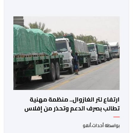
مالية 2027 أي آخر مشروع من نوعه في ظل ولايته
الحكومية. هذه الرسالة التأطيرية ارتكزت على 4 أولويات، كما
حملت ألحت على ضرورة عقلنة نفقات التسيير، بل وتقييد
التوظيف إلا في حالة الضرورة. […]
ارتفاع لتر الغازوال.. منظمة مهنية
تطالب بصرف الدعم وتحذر من إفلاس
شركات النقل
بواسطة أحداث.أنفو