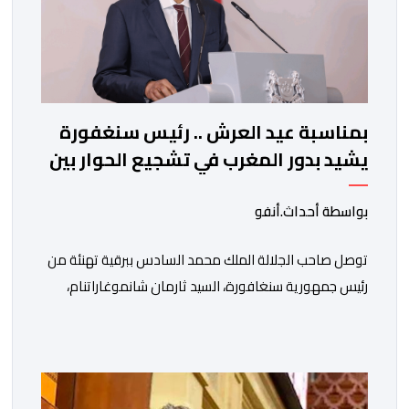
بمناسبة عيد العرش .. رئيس سنغفورة
يشيد بدور المغرب في تشجيع الحوار بين
الأديان
بواسطة أحداث.أنفو
توصل صاحب الجلالة الملك محمد السادس ببرقية تهنئة من
رئيس جمهورية سنغافورة، السيد ثارمان شانموغاراتنام،
وذلك بمناسبة الذكرى السابعة والعشرين لتربع جلالته على
عرش أسلافه المنعمين. وأعرب السيد شانموغاراتنام، في
هذه البرقية، باسم الشعب السنغافوري، عن أحر تهانئه
وأطيب متمنياته بموفور الصحة ومزيد من التوفيق لجلالة