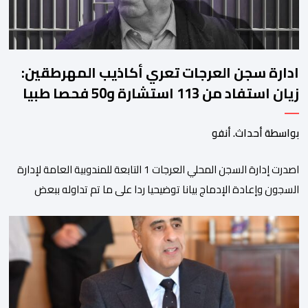
ادارة سجن العرجات تعري أكاذيب المهرطقين:
زيان استفاد من 113 استشارة و50 فحصا طبيا
بواسطة أحداث. أنفو
اصدرت إدارة السجن المحلي العرجات 1 التابعة للمندوبية العامة لإدارة
السجون وإعادة الإدماج بيانا توضيحيا ردا على ما تم تداوله ببعض
الجرائد والمواقع الالكترونية بخصوص الوضعية الصحية للسجين محمد
زيان، المعتقل بالمؤسسة ذاتها، وذلك لتنوير الرأي العام بالحقائق
والمعطيات الدقيقة.واوضحت إدارة المؤسسة السجنية أن المعني
بالأمر يستفيد منذ إيداعه من تتبع طبي منتظم ومستمر وفقا […]