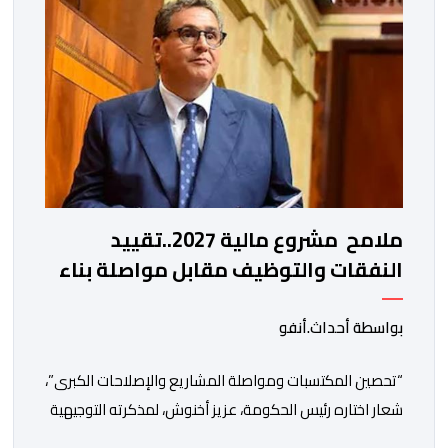
الملك، وللشعب المغربي بمزيد من السلام والازدهار. وأشاد
الرئيس […]
ملامح مشروع مالية 2027..تقييد
النفقات والتوظيف مقابل مواصلة بناء
الدولة الاجتماعية والاستثمار
بواسطة أحداث.أنفو
“تحصين المكتسبات ومواصلة المشاريع والإصلاحات الكبرى”،
شعار اختاره رئيس الحكومة، عزيز أخنوش، لمذكرته التوجيهية
إلى الوزراء وكتاب الدولة بخصوص إعداد مشروع قانون