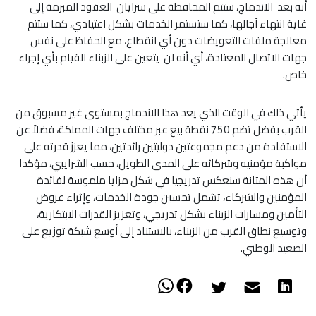
أنه بعد الاندماج، ستتم المحافظة على سرايان العقود المبرمة إلى
غاية انتهاء آجالها، كما ستستمر الخدمات بشكل اعتيادي، كما ستتم
معالجة ملفات التعويضات دون أي انقطاع، مع الحفاظ على نفس
جهات الاتصال المعتادة، أي أنه لن يتعين على الزبناء القيام بأي إجراء
خاص.
يأتي ذلك في الوقت الذي يعد هذا الاندماج بمستوى غير مسبوق من
القرب بفضل تضم 750 نقطة بيع عبر مختلف جهات المملكة، فضلاً عن
الاستفادة من دعم مجموعتين دوليتين رائدتين، مما يعزز قدرته على
مواكبة مؤمنيه وشركائه على المدى الطويل، حسب الشرايبي، مؤكدا
أن هذه المتانة سنعكس تدريجيا في شكل مزايا ملموسة لفائدة
المؤمنين والشركاء، تشمل تحسين جودة الخدمات، وإثراء عروض
التأمين ومسارات الزبناء بشكل تدريجي، وتعزيز القدرات الابتكارية،
وتوسيع نطاق القرب من الزبناء، بالاستناد إلى أوسع شبكة توزيع على
الصعيد الوطني.