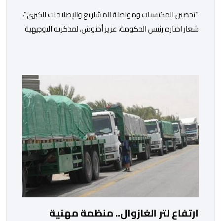
“تحصين المكتسبات ومواصلة المشاريع والإصلاحات الكبرى”،
شعار اختاره رئيس الحكومة، عزيز أخنوش، لمذكرته التوجيهية
إلى الوزراء وكتاب الدولة بخصوص إعداد مشروع قانون
مالية 2027 أي آخر مشروع من نوعه في ظل ولايته
الحكومية. هذه الرسالة التأطيرية ارتكزت على 4 أولويات، كما
حملت ألحت على ضرورة عقلنة نفقات التسيير، بل وتقييد
التوظيف إلا في حالة الضرورة. […]
ارتفاع لتر الغازوال.. منظمة مهنية