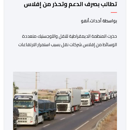
تطالب بصرف الدعم وتحذر من إفلاس
شركات النقل
بواسطة أحداث.أنفو
حذرت المنظمة الديمقراطية للنقل واللوجستيك متعددة
الوسائط من إفلاس شركات نقل بسبب استمرار الارتفاعات
المتتالية لأسعار الغازوال وكلك ما تصفه ب”امتناع” الحكومة
عن صرف أشطر الدعم المباشر المخصص لمهنيي النقل
الطرقي. وجاء بلاغ للمنظمة، “أصبحت المقاولات النقلية،
والسائقون المهنيون، على حد سواء، يواجهون ضغوطا
اقتصادية غير مسبوقة نتيجة الارتفاع المستمر في كلفة
العملية النقلية، حيث […]