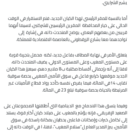
يشير الشرايبي.
أما بالنسبة للمقر الرئيسي لهذا الكيان الجديد، فتم الاستقرار في الوقت
الحالي على خيار المحافظة المقرين الرئيسيين للشركتين، لاسيما أنهما
قريبين من بعضهم البعض، يوضح المتحدث ذاته، في إشارة إلى
تواجدهما معا بشارع الزرقطوني بالعاصمة الاقتصادية للمملكة.
يتعلق الأمر في نهاية المطاف بفاعل جديد، لكنه محمل بتجربة قوية
على مستوى المغرب وعلى المستوى الدولي، يضيف المتحدث ذاته،
لافتا إلى أنه بإجمالي أقساط مكتتبة ب8 ملايير دهم، سيعزز هذا الكيان
الجديد موقعها كرابع فاعل في سوق التأمين المغربي بحصة سوقية
تقارب 14في المائة، فيما يفرض نفسه كأحد رواد قطاع التأمينات غير
المرتبطة بالحياة بحصة سوقية تبلغ 23 في المائة.
وفيما يتسق هذا الاندماج مع الدينامية التي أطلقتها المجموعتان على
الصعيد الإفريقي، فإنه يؤشر بالمغرب على ميلاد كيان أكثر قوة، يستند
إلى تكامل خبرات وإمكانات فاعلين يحظيان بمكانة راسخة في سوق
التأمين، يبرز المدير العام ل”سنلام المغرب”، لافتا، ا في الوقت ذاته إلى