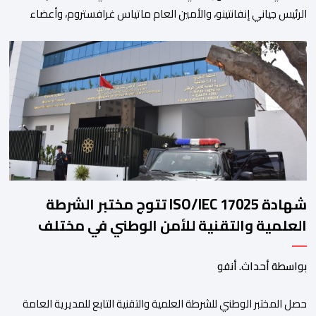
الرئيس جياني إنفانتينو، والأمين العام ماتياس غرافستروم، وأعضاء
مجلس إدارة الفيفا، لمناقشة التطورات الأخيرة وضمان تطوير آليات
العمل الداخلي. ​وشهد اللقاء تجديد الثقة المتبادلة بين القيادة التنفيذية
للاتحاد، حيث أكد المجتمعون دعمهم الكامل للرئيس إنفانتينو باعتباره
المسؤول الوحيد المباشر والمنتخب من قِبل 211 اتحادا […]
شهادة ISO/IEC 17025 تتوج مختبر الشرطة
العلمية والتقنية للأمن الوطني في مختلف
الخبرات الجنائية
بواسطة أحداث. أنفو
حصل المختبر الوطني للشرطة العلمية والتقنية التابع للمديرية العامة