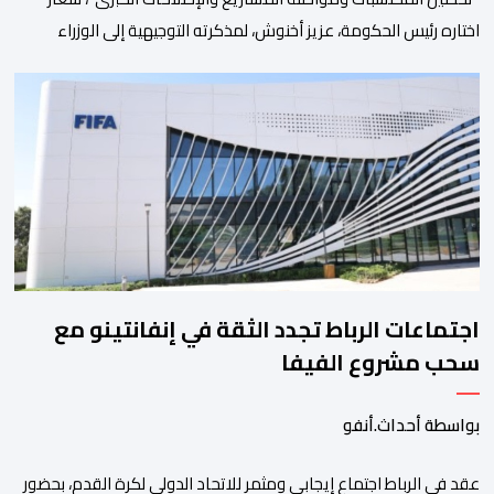
اختاره رئيس الحكومة، عزيز أخنوش، لمذكرته التوجيهية إلى الوزراء
وكتاب الدولة بخصوص إعداد مشروع قانون مالية 2027 أي آخر
مشروع من نوعه في ظل ولايته الحكومية. هذه الرسالة التأطيرية
ارتكزت على 4 أولويات، كما حملت ألحت على ضرورة عقلنة نفقات
التسيير، بل وتقييد التوظيف إلا في حالة الضرورة. […]
اجتماعات الرباط تجدد الثقة في إنفانتينو مع
سحب مشروع الفيفا
بواسطة أحداث.أنفو
عقد في الرباط اجتماع إيجابي ومثمر للاتحاد الدولي لكرة القدم، بحضور