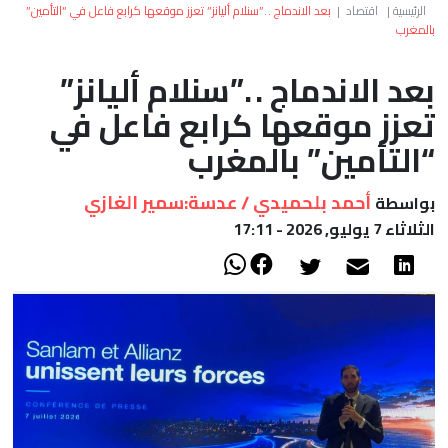
العالم
الرئيسية
|
اقتصاد
|
بعد الاندماج . .”سنلام أليانز” تعزز موقعها كرابع فاعل في “التأمين”
بالمغرب
أعمدة
بعد الاندماج . .”سنلام أليانز”
تعزز موقعها كرابع فاعل في
الصحراء
“التأمين” بالمغرب
أحمد بلحميدي / عدسة:سمير الغازي
بواسطة
الثلاثاء 7 يوليو, 2026 - 17:11