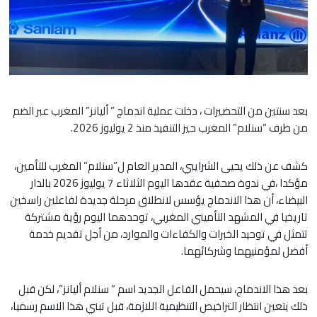
بعد سنتين من التحضيرات ، دخلت عملية اندماج ” أليانز” المغرب عبر الضم
من طرف “سنلام” المغرب حيز التنفيذ منذ 2 يوليوز 2026.
كشف عن ذلك يحيى الشرايبي، المدير العام ل”سنلام” المغرب للتأمين،
مؤكدا ،في ندوة صحفية عقدها اليوم الثلاثاء 7 يوليوز 2026 بالدار
البيضاء، أن هذا الاندماج يؤسس لانطلاق مرحلة جديدة لفاعلين راسخين
تاريخيا في المشهد التأميني المغربي، توحدهما اليوم رؤية مشتركة
تتمثل في توحيد الخبرات والكفاءات والموارد، من أجل تقديم خدمة
أفضل لمؤمنيهما وشركائهما.
بعد هذا الاندماج، سيحمل الفاعل الجديد اسم ” سنلام أليانز”، لكن قبل
ذلك يتعين انتظار التراخيص التنظيمية اللازمة، قبل تبني هذا الاسم رسميا،