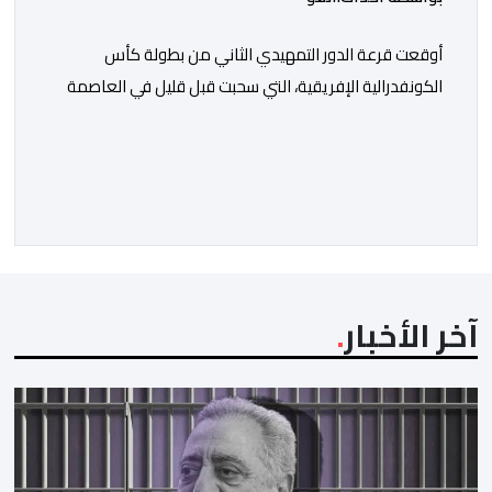
أوقعت قرعة الدور التمهيدي الثاني من بطولة كأس
الكونفدرالية الإفريقية، التي سحبت قبل قليل في العاصمة
المصرية القاهرة، ممثلي كرة القدم المغربية الرجاء الرياضي
والجيش الملكي في مواجهات مرتقبة أمام أندية غرب
ووسط القارة. ​وسيكون نادي الرجاء الرياضي على موعد مع
مواجهة المتأهل من المباراة التي تجمع بين إيل كانيمي
واريورز النيجيري ونادي أوديب ممثل […]
آخر الأخبار