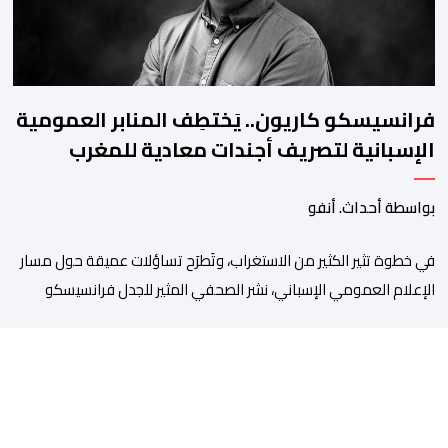
فرانسيسكو كاريون.. يَختطِف المنابر العمومية
الإسبانية لتصريف أجندات معادية للمغرب
بواسطة أحداث. أنفو
في خطوة تثير الكثير من الاستغراب، وتَطرَح تساؤلات عميقة حول مسار
الإعلام العمومي الإسباني، نشر الصحفي المثير للجدل فرانسيسكو
كاريون مقالاً مطولاً ومتحيزاً على بوابة مؤسسة الإذاعة والتلفزيون
الإسبانية العمومية (RTVE). المقال الذي حَمَل عنواناً مليئاً بالإيحاءات
السلبية: “المغرب، بين غياب محمد السادس، شائعات الانتقال
والاضطرابات الاجتماعية”، يُمثِّل خروجاً غير مألوف عن الخط التحريري
المعتاد […]