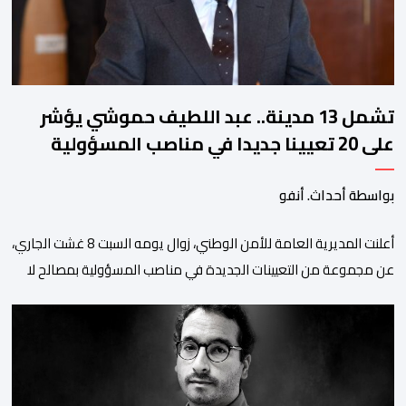
تشمل 13 مدينة.. عبد اللطيف حموشي يؤشر
على 20 تعيينا جديدا في مناصب المسؤولية
بمصالح الأمن الوطني
بواسطة أحداث. أنفو
أعلنت المديرية العامة للأمن الوطني، زوال يومه السبت 8 غشت الجاري،
عن مجموعة من التعيينات الجديدة في مناصب المسؤولية بمصالح لا
ممركزة للأمن الوطني بمدن الناظور ومراكش وأكادير وتيكيوين
والعروي وأسفي ووجدة والعيون والدار البيضاء وبني ملال وابن جرير
وطنجة وأصيلة، وذلك في إطار دينامية داخلية تهدف لضخ دماء جديدة
والاستعانة بكفاءات أمنية شابة ومتمرسة، […]