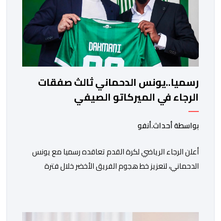
رسميا..يونس الدحماني ثالث صفقات
الرجاء في الميركاتو الصيفي
بواسطة أحداث.أنفو
أعلن الرجاء الرياضي لكرة القدم تعاقده رسميا مع يونس
الدحماني، لتعزيز خط هجوم الفريق الأخضر خلال فترة
الانتقالات الصيفية الحالية. ​ويمتد العقد الذي يربط الدحماني
بالنسور لعدة سنوات حتى عام 2030، حيث يعول عليه
الطاقم التقني للرجاء لتقديم الإضافة المرجوة في