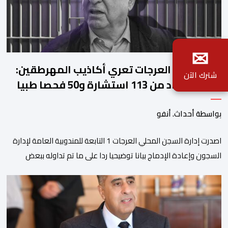
✉
ادارة سجن العرجات تعري أكاذيب المهرطقين:
شترك الآن
زيان استفاد من 113 استشارة و50 فحصا طبيا
بواسطة أحداث. أنفو
اصدرت إدارة السجن المحلي العرجات 1 التابعة للمندوبية العامة لإدارة
السجون وإعادة الإدماج بيانا توضيحيا ردا على ما تم تداوله ببعض
الجرائد والمواقع الالكترونية بخصوص الوضعية الصحية للسجين محمد
زيان، المعتقل بالمؤسسة ذاتها، وذلك لتنوير الرأي العام بالحقائق
والمعطيات الدقيقة.واوضحت إدارة المؤسسة السجنية أن المعني
بالأمر يستفيد منذ إيداعه من تتبع طبي منتظم ومستمر وفقا […]