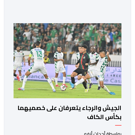
لتقييم حصيلة عمل الأشهر الثلاثة الماضية، والوقوف على
مختلف المحطات التي شهدتها المنتخبات الوطنية خلال
الفترة الأخيرة. وشهد الاجتماع تقديم عرض مفصل حول
مشاركة المنتخبين الوطنيين لأقل من 18 سنة، إناثا وذكورا،
من طرف اللجنة التقنية التي واكبت كل […]
الجيش والرجاء يتعرفان على خصميهما
بكأس الكاف
بواسطة أحداث.أنفو