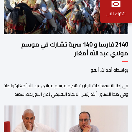
✉
شترك الآن
2140 فارسا و 140 سربة تشارك في موسم
مولاي عبد الله أمغار
بواسطة أحداث. أنفو
في إطارالاستعدادات الجارية لتنظيم موسم مولاي عبد الله أمغار،تواصلت 
وفي هذا السياق، أكد رئيس الاتحاد الإقليمي لفن التبوريدة، سعيد
ولم تخل هذه الدورة من مؤشرات إيجابية على مستوى تنوعالمشاركة، حيث 
وتبرز هذه الأرقام الحجم الكبير الذي باتت تعرفه تظاهرةالتبوريدة خلال 
ومن المرتقب أن تعرف فعاليات الموسم إقبالا جماهيريا