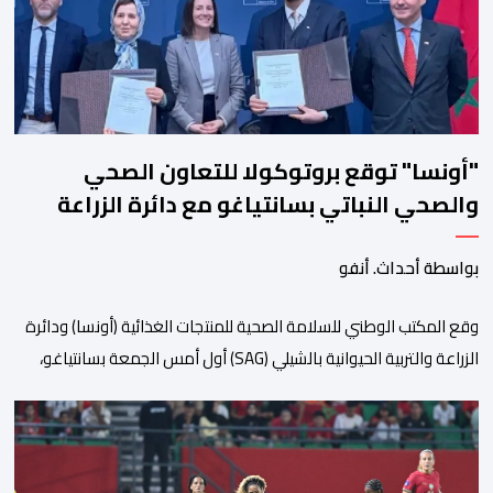
السادس، تحت شعار “سيدات البحر الأبيض المتوسط، […]
"أونسا" توقع بروتوكولا للتعاون الصحي
والصحي النباتي بسانتياغو مع دائرة الزراعة
وتربية المواشي
بواسطة أحداث. أنفو
وقع المكتب الوطني للسلامة الصحية للمنتجات الغذائية (أونسا) ودائرة
الزراعة والتربية الحيوانية بالشيلي (SAG) أول أمس الجمعة بسانتياغو،
بروتوكولا للتعاون في مجال الحجر الصحي وحماية الصحة النباتية،
والصحة الحيوانية. وسيمكن هذا البروتوكول الذي تم توقيعه بحضور
مسؤولين عن السلطات الشيلية، وممثلين عن القطاع الخاص ومن
أوساط التصدير، من مواءمة الإجراءات الصحية، والصحية النباتية المطبقة