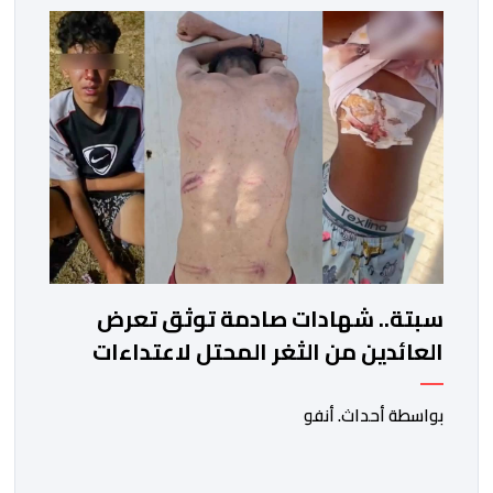
سبتة.. شهادات صادمة توثق تعرض
العائدين من الثغر المحتل لاعتداءات
جسيمة من قبل الحرس المدني
الاسباني
بواسطة أحداث. أنفو