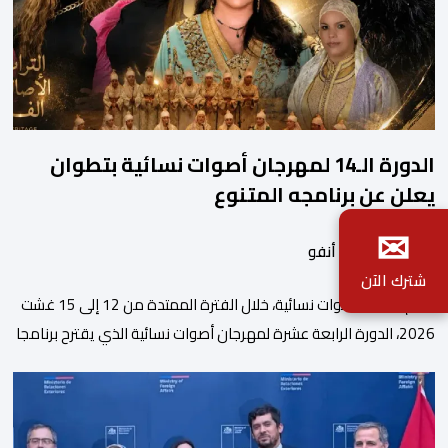
الدورة الـ14 لمهرجان أصوات نسائية بتطوان
يعلن عن برنامجه المتنوع
✉
بواسطة أحداث. أنفو
شترك الآن
تنظم جمعية أصوات نسائية، خلال الفترة الممتدة من 12 إلى 15 غشت
2026، الدورة الرابعة عشرة لمهرجان أصوات نسائية الذي يقترح برنامجا
متنوعا يجمع بين الإبداع الفني والسهرات المجانية والمبادرات
الاجتماعية والتضامنية والإنسانية. ووفق بلاغ للمنظمين، تقترح هذه
الدورة، التي تنظم تحت الرعاية السامية لصاحب الجلالة الملك محمد