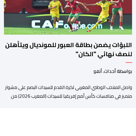
على […]
اللبؤات يضمن بطاقة العبور للمونديال ويتأهلن
لنصف نهائي "الكان"
بواسطة أحداث. أنفو
واصل المنتخب الوطني المغربي لكرة القدم للسيدات البصم على مشوار
متميز في منافسات كأس أمم إفريقيا للسيدات (المغرب 2026) من
خلال عبوره إلى المربع الذهبي ، عقب فوزه على نظيره الجنوب إفريقي
بهدفين لواحد، في المباراة التي جمعتهما، مساء اليوم السبت على
أرضية ملعب مولاي الحسن بالرباط، برسم الدور ربع النهائي، ليضمن بذلك
رسميا مشاركته […]