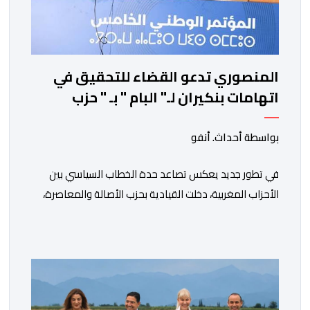
المنصوري تدعو القضاء للتحقيق في
اتهامات بنكيران لـ" البام " بـ " حزب
المخدرات "
بواسطة أحداث. أنفو
في تطور جديد يعكس تصاعد حدة الخطاب السياسي بين
الأحزاب المغربية، دخلت القيادية بحزب الأصالة والمعاصرة،
فاطمة الزهراء المنصوري، على خط المواجهة مع الأمين
العام السابق لحزب العدالة والتنمية، عبد الإله بنكيران، على
خلفية اتهامات سبق أن وجهها هذا الأخير إلى حزب ” البام ”
وربطه بملف المخدرات.المنصوري أكدت أن بنكيران ” ما غير
اليوم […]