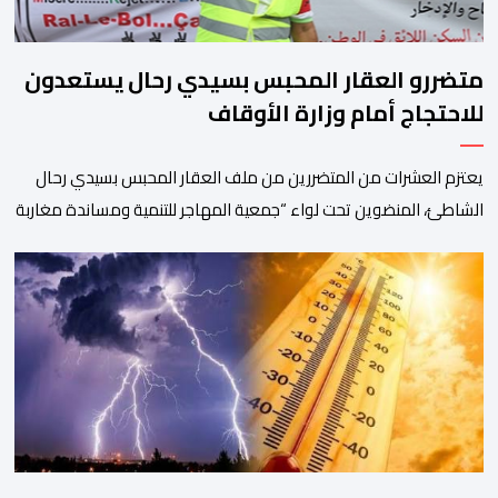
متضررو العقار المحبس بسيدي رحال يستعدون
للاحتجاج أمام وزارة الأوقاف
يعتزم العشرات من المتضررين من ملف العقار المحبس بسيدي رحال
الشاطئ، المنضوين تحت لواء “جمعية المهاجر للتنمية ومساندة مغاربة
العالم” إلى جانب جمعيات محلية أخرى، تنظيم وقفة احتجاجية سلمية
أمام الملحقة الإدارية لوزارة الأوقاف والشؤون الإسلامية بحي حسان
بالرباط، وذلك للمطالبة بتسوية هذا الملف الذي ظل عالقا لسنوات
طويلة وأثار استياء واسعا في صفوف أبناء […]