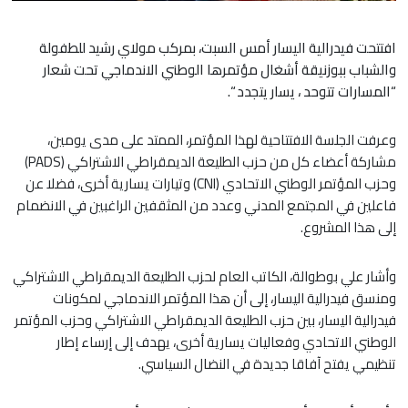
افتتحت فيدرالية اليسار أمس السبت، بمركب مولاي رشيد للطفولة
والشباب ببوزنيقة أشغال مؤتمرها الوطني الاندماجي تحت شعار
“المسارات تتوحد ، يسار يتجدد “.
وعرفت الجلسة الافتتاحية لهذا المؤتمر، الممتد على مدى يومين،
مشاركة أعضاء كل من حزب الطليعة الديمقراطي الاشتراكي (PADS)
وحزب المؤتمر الوطني الاتحادي (CNI) وتيارات يسارية أخرى، فضلا عن
فاعلين في المجتمع المدني وعدد من المثقفين الراغبين في الانضمام
إلى هذا المشروع.
وأشار علي بوطوالة، الكاتب العام لحزب الطليعة الديمقراطي الاشتراكي
ومنسق فيدرالية اليسار، إلى أن هذا المؤتمر الاندماجي لمكونات
فيدرالية اليسار، بين حزب الطليعة الديمقراطي الاشتراكي وحزب المؤتمر
الوطني الاتحادي وفعاليات يسارية أخرى، يهدف إلى إرساء إطار
تنظيمي يفتح آفاقا جديدة في النضال السياسي.