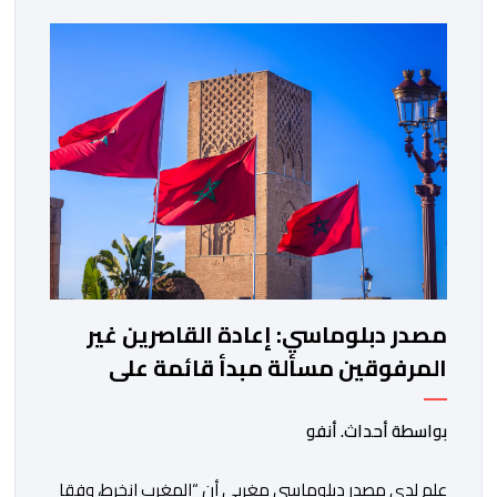
الكولومبي الجديد. وكان في استقبال بوريطة، لدى وصوله،
حاكمة منطقة فال ديل كاوكا، السيدة ديليا فرانسيسكا
تورو، وعمدة سانتياغو دي كالي، السيد ألفارو أليخاندرو […]
مصدر دبلوماسي: إعادة القاصرين غير
المرفوقين مسألة مبدأ قائمة على
التعليمات الملكية السامية
بواسطة أحداث. أنفو
علم لدى مصدر دبلوماسي مغربي أن “المغرب انخرط، وفقا