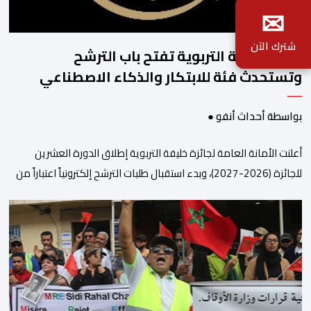
✉
شترك الآن
جائزة خليفة التربوية تفتح باب الترشح
وتستحدث فئة للابتكار والذكاء الاصطناعي
بواسطة أحداث أنفو ●
أعلنت الأمانة العامة لجائزة خليفة التربوية إطلاق الدورة العشرين
للجائزة (2026-2027)، وبدء استقبال طلبات الترشح إلكترونياً اعتباراً من
اليوم وحتى 31 دجنبر 2026. وقال بلاغ صحافي إن هذه الدوة تكتسب
أهمية خاصة لتزامنها مع مرور عشرين عاماً على انطلاق الجائزة،
وتشهد للمرة الأولى استحداث فئة “الابتكار والذكاء الاصطناعي في
التعليم”، إلى جانب طرح 10 مجالات […]