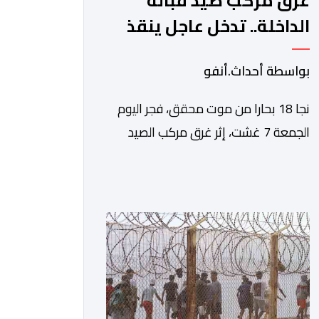
غرق مركب صيد قبالة
الداخلة.. تدخل عاجل ينقذ
18 بحارا من الموت
بواسطة أحداث.أنفو
نجا 18 بحارا من موت محقق، فجر اليوم
الجمعة 7 غشت، إثر غرق مركب الصيد
الساحلي المخصص لصيد السردين، قبالة
سواحل مدينة الداخلة. ووفق المعطيات
المتوفرة، فإن الحادث وقع بعدما تسربت
كميات كبيرة من المياه إلى داخل المركب
أثناء مزاولته نشاط الصيد البحري، قبل أن
تتفاقم الوضعية وينتهي الأمر بغرقه، ما
استنفر عدداً من مراكب […]