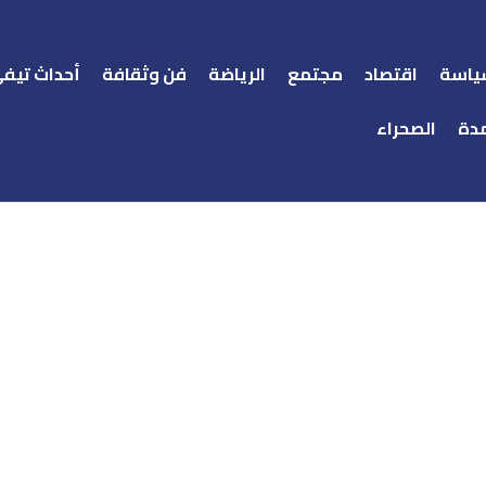
ياسة
اقتصاد
مجتمع
الرياضة
فن وثقافة
أحداث تيف
دة
الصحراء