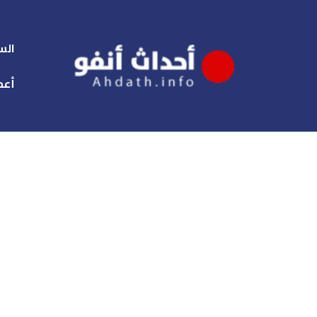
الس
أعم