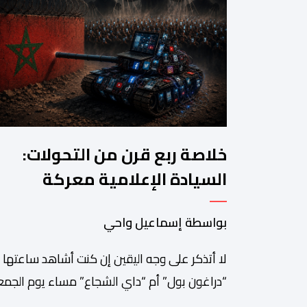
خلاصة ربع قرن من التحولات:
السيادة الإعلامية معركة
المغرب القادمة
بواسطة إسماعيل واحي
لا أتذكر على وجه اليقين إن كنت أشاهد ساعتها
“دراغون بول” أم “داي الشجاع” مساء يوم الجمع
23 يوليوز 1999. ما أتذكره جيدا هو أن البث انقط