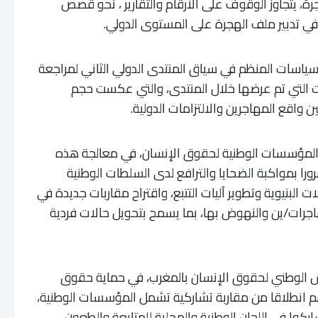
، يتجاوز الوقوف على الأرقام والتقارير ، نحو قصص
ي تدبير ملف الهجرة على المستوى الدولي.
اسات المنظم في سياق المنتدى الدولي الثاني لمراجعة
بنيويورك (ماي 2026)، الشهادات التي تم عرضها خلال المنتدى، والتي عكست حجم
واقع المهاجرين والالتزامات الدولية.
المؤسسات الوطنية لحقوق الإنسان، في معالجة هذه
رورا بمواكبة الضحايا والترافع لدى السلطات الوطنية
 البنيوية وتطوير آليات التتبع، واقتراح مقاربات جديدة في
اجرات/ين والنهوض بها، بما يسمح بتحويل حالات فردية
س الوطني لحقوق الإنسان بالمغرب، في حماية حقوق
م انطلاقا من مقاربة تشاركية تشمل المؤسسات الوطنية،
كوا في اللجان الوطنية والمحلية للمتابعة والطعون.