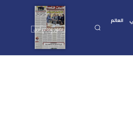
ي
العالم
تصفح عدد 22 أبريل