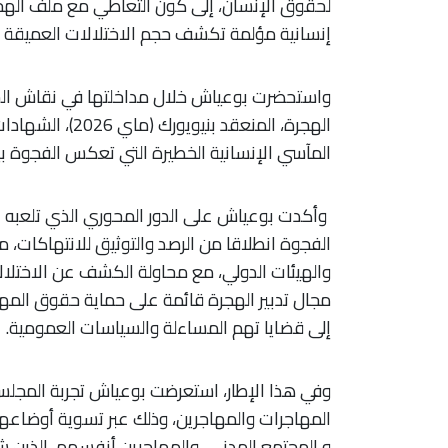
لحقوق الإنسان، إلى كون التعاطي مع ملف الهجرة
إنسانية مؤلمة تكشف حجم الاختلالات العميقة ف
واستحضرت بوعياش خلال مداخلتها في نقاش السي
الهجرة، المنعقد 
المآسي الإنسانية الخطيرة التي تعكس الفجوة بين 
وأكدت بوعياش على الدور المحوري الذي تلعبه 
الفجوة انطلاقا من الرصد والتوثيق للانتهاكات، م
والهيئات الدولي، مع محاولة الكشف عن الاختلالات
مجال تدبير الهجرة قائمة على حماية حقوق المه
إلى قضايا تهم المساءلة والسياسات العمومية.
وفي هذا الإطار، استعرضت بوعياش تجربة المجل
المهاجرات والمهاجرين، وذلك عبر تسوية أوضاعه
و المجتمع المدني، والمهاجرين أنفسهم، الذين شار