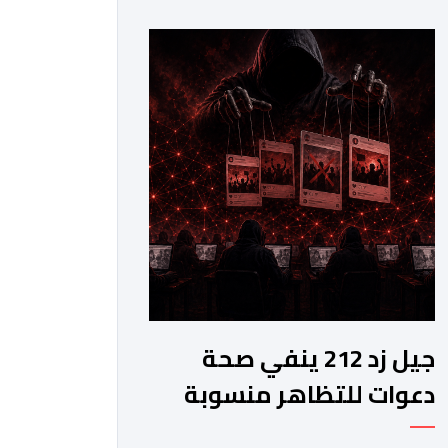
عدد من الحقوق الأساسية، في مقدمتها
الحق في الحياة والسلامة الجسدية
وحقوق الأطفال والحقوق المرتبطة
بالهجرة. وأوضح المجلس، في بلاغ له، أنه
اعتمد في تتبعه للأحداث على الرصد
الميداني والرقمي والاستماع إلى
شهادات عدد […]
جيل زد 212 ينفي صحة
دعوات للتظاهر منسوبة
إليه ويحذر من منشورات