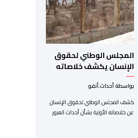
المجلس الوطني لحقوق
الإنسان يكشف خلاصاته
الأولية بشأن أحداث العبور
بواسطة أحداث.أنفو
إلى سبتة ومليلية
كشف المجلس الوطني لحقوق الإنسان
عن خلاصاته الأولية بشأن أحداث العبور
الجماعي نحو مدينتي سبتة ومليلية،
مسجلا تداعيات وصفها بـ”الخطيرة” على