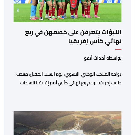
اللبؤات يتعرفن على خصمهن في ربع
نهائي كأس إفريقيا
بواسطة أحداث.أنفو
يواجه المنتخب الوطني النسوي، يوم السبت المقبل، منتخب
جنوب إفريقيا برسم ربع نهائي كأس أمم إفريقيا للسيدات
“المغرب 2026”. وستجرى المباراة على أرضية ملعب مولاي
الحسن بمدينة الرباط، انطلاقا من الساعة التاسعة ليلا. وكانت
لبؤات الأطلس قد تأهلن إلى الدور ربع النهائي بعد تصدرهن
المجموعة الأولى برصيد سبع نقاط، حصدنها من انتصارين
وتعادل، فيما بلغ […]