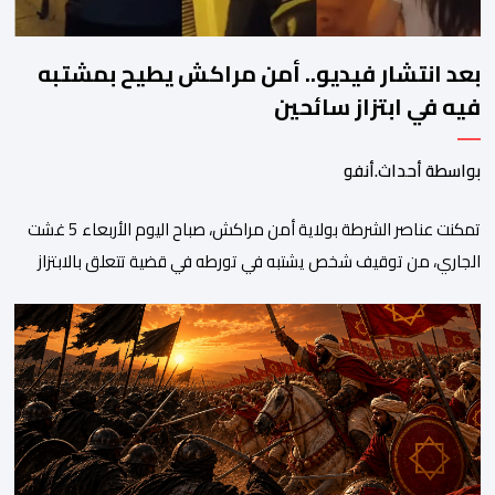
بعد انتشار فيديو.. أمن مراكش يطيح بمشتبه
فيه في ابتزاز سائحين
بواسطة أحداث.أنفو
تمكنت عناصر الشرطة بولاية أمن مراكش، صباح اليوم الأربعاء 5 غشت
الجاري، من توقيف شخص يشتبه في تورطه في قضية تتعلق بالابتزاز
وممارسة الإرشاد السياحي بدون رخصة. وكان المشتبه فيه قد عرّض
سائحين أجنبيين للابتزاز بالمدينة العتيقة بمراكش، وطالبهما بمبلغ مالي
غير مستحق بدعوى ممارسة نشاط مرتبط بالإرشاد السياحي بدون
رخصة، وهي الأفعال الإجرامية التي […]