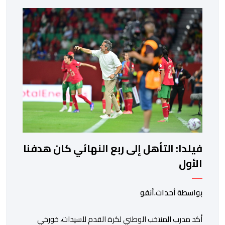
نهائيات كأس العالم 2030. ​وكشف مصدر مطلع أن هذا
الغلاف المالي يندرج في إطار الحصة رقم 7 من القائمة
الإجمالية لطلبات العروض […]
فيلدا: التأهل إلى ربع النهائي كان هدفنا
الأول
بواسطة أحداث.أنفو
أكد مدرب المنتخب الوطني لكرة القدم للسيدات، خورخي