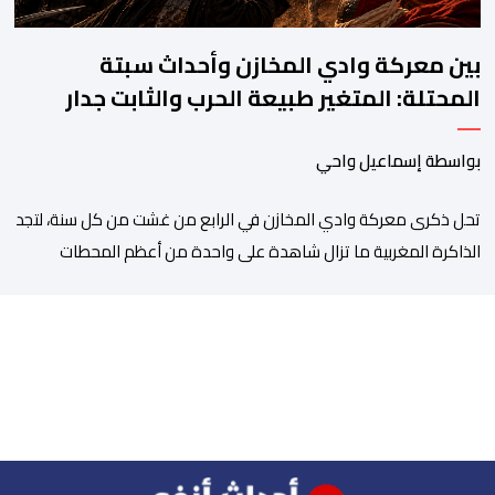
بين معركة وادي المخازن وأحداث سبتة
المحتلة: المتغير طبيعة الحرب والثابت جدار
الصد الوطني
بواسطة إسماعيل واحي
تحل ذكرى معركة وادي المخازن في الرابع من غشت من كل سنة، لتجد
الذاكرة المغربية ما تزال شاهدة على واحدة من أعظم المحطات
التاريخية للمملكة، بما كرسته منذ قرون مضت من دروس استراتيجية لا
تزال حاضرة حتى اليوم، وعلى رأسها أن الطامعين في تدمير المغرب لا
يتحركون إلا عندما يجدون انقساما داخليا يمكن استغلاله. في […]