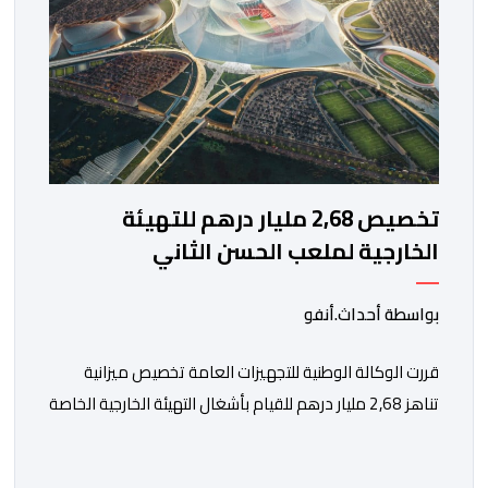
تخصيص 2,68 مليار درهم للتهيئة
الخارجية لملعب الحسن الثاني
بواسطة أحداث.أنفو
قررت الوكالة الوطنية للتجهيزات العامة تخصيص ميزانية
تناهز 2,68 مليار درهم للقيام بأشغال التهيئة الخارجية الخاصة
بملعب الحسن الثاني الكبير الذي سيتسع لـ115 ألف متفرج،
بهدف تجهيزه وفق أعلى المعايير العالمية قبل انطلاق