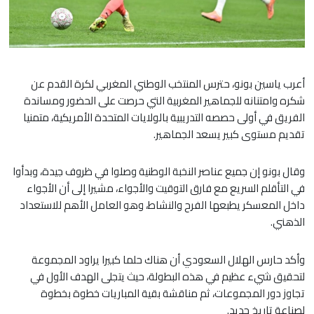
​أعرب ياسين بونو، حترس المنتخب الوطني المغربي لكرة القدم عن
شكره وامتنانه للجماهير المغربية التي حرصت على الحضور ومساندة
الفريق في أولى حصصه التدريبية بالولايات المتحدة الأمريكية، متمنيا
تقديم مستوى كبير يسعد الجماهير.
​وقال بونو إن جميع عناصر النخبة الوطنية وصلوا في ظروف جيدة، وبدأوا
في التأقلم السريع مع فارق التوقيت والأجواء، مشيرا إلى أن الأجواء
داخل المعسكر يطبعها الفرح والنشاط، وهو العامل الأهم للاستعداد
الذهني.
​وأكد حارس الهلال السعودي أن هناك حلما كبيرا يراود المجموعة
لتحقيق شيء عظيم في هذه البطولة، حيث يتجلى الهدف الأول في
تجاوز دور المجموعات، ثم مناقشة بقية المباريات خطوة بخطوة
لصناعة تاريخ جديد.