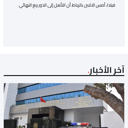
فيلدا، أمس الاثنين بالرباط، أن التأهل إلى الدور ربع النهائي
من كأس أمم إفريقيا للسيدات (المغرب 2026) كان الهدف
الأول للنخبة الوطنية، وقد تحقق بالفعل. وأوضح فيلدا، خلال
الندوة الصحافية التي أعقبت المباراة التي انتهت بالتعادل
دون أهداف أمام السنغال، على أرضية ملعب مولاي الحسن،
أن لاعبات […]
آخر الأخبار