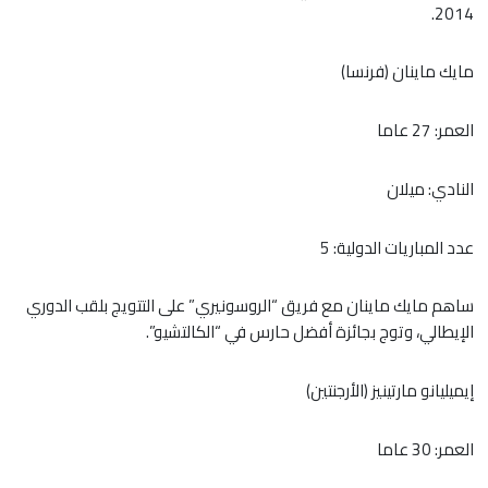
2014.
​​​مايك ماينان (فرنسا)
العمر: 27 عاما
النادي: ميلان
عدد المباريات الدولية: 5
ساهم مايك ماينان مع فريق “الروسونيري” على التتويج بلقب الدوري
الإيطالي، وتوج بجائزة أفضل حارس في “الكالتشيو”.
إيميليانو مارتينيز (الأرجنتين)
العمر: 30 عاما