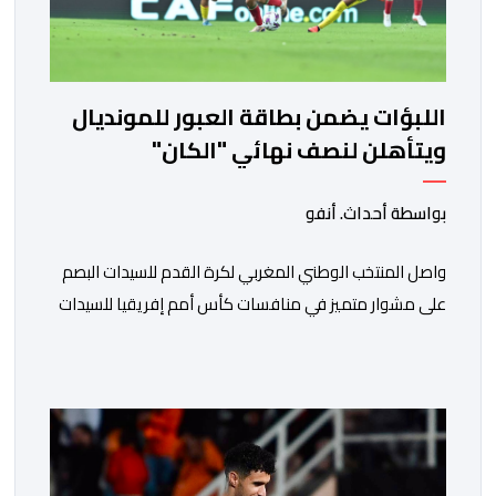
اللبؤات يضمن بطاقة العبور للمونديال
ويتأهلن لنصف نهائي "الكان"
بواسطة أحداث. أنفو
واصل المنتخب الوطني المغربي لكرة القدم للسيدات البصم
على مشوار متميز في منافسات كأس أمم إفريقيا للسيدات
(المغرب 2026) من خلال عبوره إلى المربع الذهبي ، عقب
فوزه على نظيره الجنوب إفريقي بهدفين لواحد، في المباراة
التي جمعتهما، مساء اليوم السبت على أرضية ملعب مولاي
الحسن بالرباط، برسم الدور ربع النهائي، ليضمن بذلك رسميا
مشاركته […]