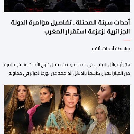
أحداث سبتة المحتلة.. تفاصيل مؤامرة الدولة
الجزائرية لزعزعة استقرار المغرب
بواسطة أحداث. أنفو
فجَّر أبو وائل الريفي، في عدد جديد من مقال “بوح الأحد”، قنبلة إعلامية
من العيار الثقيل، كاشفاً بالدلائل الدامغة عن تورط الجزائر في محاولة
جديدة لضرب الاستقرار الداخلي بالمغرب والتشويش على علاقاته
الاستراتيجية مع إسبانيا، كاشفا خيوط حملة تحريضية ممنهجة شنتها
الحسابات والمنصات التابعة للمخابرات العسكرية الجزائرية لاستدراج
الشباب والقاصرين عبر مواقع التواصل الاجتماعي، وذلك […]