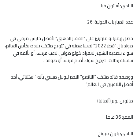
النادي: أستون فيلا
عدد المباريات الدولية: 26
حصل إيمليانو مارتينيز على “القفاز الذهبي” لأفضل حارس مرمى في
مونديال “قطر 2022” لمساهمته في تتويج منتخب بلاده بكأس العالم،
سواء بتصديه الشهير لانفراد كولو مواني لاعب فرنسا، أو تألقه في
سلسلة ركلات الترجيح سواء أمام فرنسا أو هولندا.
ووصفه قائد منتخب “التانغو” النجم ليونيل ميسي بأنه “استثنائي، أحد
أفضل اللاعبين في العالم”
مانويل نوير (ألمانيا)
العمر: 36 عاما
النادي: بايرن ميونخ