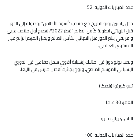
عدد المباريات الدولية: 52
دخل ياسين بونو التاريخ مع منتخب “أسود الأطلس” بوصوله إلى الدور
قبل النهائي لبطولة كأس العالم “قطر 2022″، ليصبح أول منتخب عربي
وإفريقي يبلغ الدور قبل النهائي لكأس العالم ويحتل المركز الرابع على
المستوى العالمي.
ولعب بونو دورا في امتلاك إشبيلية أقوى سجل دفاعي في الدوري
الإسباني الموسم الماضي، وتوج بجائزة أفضل حارس في الليغا.
تيبو كورتوا (بلجيكا)
العمر: 30 عاما
النادي: ريال مدريد
عدد المباريات الدولية: 100