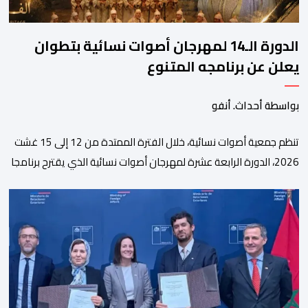
الدورة الـ14 لمهرجان أصوات نسائية بتطوان
يعلن عن برنامجه المتنوع
بواسطة أحداث. أنفو
تنظم جمعية أصوات نسائية، خلال الفترة الممتدة من 12 إلى 15 غشت
2026، الدورة الرابعة عشرة لمهرجان أصوات نسائية الذي يقترح برنامجا
متنوعا يجمع بين الإبداع الفني والسهرات المجانية والمبادرات
الاجتماعية والتضامنية والإنسانية. ووفق بلاغ للمنظمين، تقترح هذه
الدورة، التي تنظم تحت الرعاية السامية لصاحب الجلالة الملك محمد
السادس، تحت شعار “سيدات البحر الأبيض المتوسط، […]