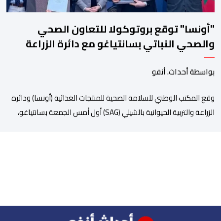
"أونسا" توقع بروتوكولا للتعاون الصحي
والصحي النباتي بسانتياغو مع دائرة الزراعة
وتربية المواشي
بواسطة أحداث. أنفو
وقع المكتب الوطني للسلامة الصحية للمنتجات الغذائية (أونسا) ودائرة
الزراعة والتربية الحيوانية بالشيلي (SAG) أول أمس الجمعة بسانتياغو،
بروتوكولا للتعاون في مجال الحجر الصحي وحماية الصحة النباتية،
والصحة الحيوانية. وسيمكن هذا البروتوكول الذي تم توقيعه بحضور
مسؤولين عن السلطات الشيلية، وممثلين عن القطاع الخاص ومن
أوساط التصدير، من مواءمة الإجراءات الصحية، والصحية النباتية المطبقة
على […]