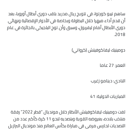
ساهم تيبو كورتوا، في تتويج ريال مدريد بلقب دوري أبطال أوروبا، بعد
أن قدم أداء مبهرا خلال البطولة وبخاصة في الأدوار الإقصائية ونهائي
دوري الأبطال أمام ليفربول، وسبق وأن توج البلجيكي بالجائزة في عام
2018.
دومينيك ليفاكوفيتش (كرواتي)
العمر: 27 عاما
النادي: دينامو زغرب
المباريات الدولية: 41
لفت دومينيك ليفاكوفيتش الأنظار خلال مونديال “قطر 2022” رفقة
منتخب بلاده، بعروضه القوية وبتصديه لنحو 11 كرة كأكبر عدد من
التصديات لحارس مرمى في مباراة بكأس العالم منذ مونديال البرازيل