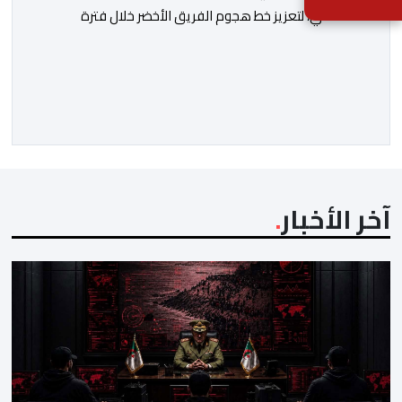
الدحماني، لتعزيز خط هجوم الفريق الأخضر خلال فترة
الانتقالات الصيفية الحالية. ​ويمتد العقد الذي يربط الدحماني
بالنسور لعدة سنوات حتى عام 2030، حيث يعول عليه
الطاقم التقني للرجاء لتقديم الإضافة المرجوة في
المسابقات المحلية والقارية المقبلة. ​وجاء هذا التعاقد بعد
أداء لافت قدمه اللاعب برفقة اتحاد […]
آخر الأخبار