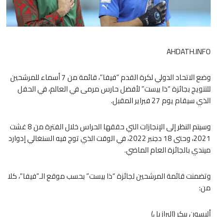
AHDATH.INFO
وضع الاتحاد الدولي لكرة القدم “فيفا”، قائمة من 7 أسماء للمرشحين
للتتويج بجائزة “ذا بيست” لأفضل حارس مرمى في العالم، في الحفل
الذي سيقام يوم 27 فبراير المقبل.
وسيتم النظر إلى الإنجازات التي حققها الحراس خلال الفترة من 8 غشت
2021، وحتى 18 دجنبر 2022، في الوقت الذي توج فيه السنغالي إدوارد
ميندي بالجائزة العام الماضي.
وتضمنت قائمة المرشحين لجائزة “ذا بيست” بحسب موقع الـ”فيفا”، كلا
من:
أليسون بيكر (البرازيل)