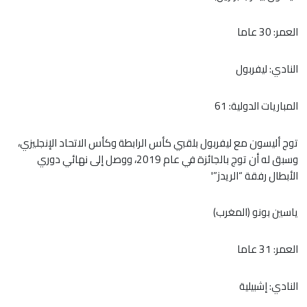
العمر: 30 عاما
النادي: ليفربول
المباريات الدولية: 61
توج أليسون مع ليفربول بلقبي كأس الرابطة وكأس الاتحاد الإنجليزي،
وسبق له أن توج بالجائزة في عام 2019، ووصل إلى نهائي دوري
الأبطال رفقة “الريدز”'
ياسين بونو (المغرب)
العمر: 31 عاما
النادي: إشبيلية