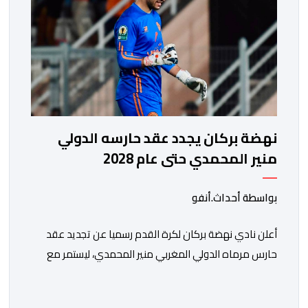
نهضة بركان يجدد عقد حارسه الدولي
منير المحمدي حتى عام 2028
بواسطة أحداث.أنفو
​أعلن نادي نهضة بركان لكرة القدم رسميا عن تجديد عقد
حارس مرماه الدولي المغربي منير المحمدي، ليستمر مع
الفريق البرتقالي بعقد يمتد حتى صيف عام 2028. ​وجاء هذا
الإعلان عبر الحسابات الرسمية للنادي على منصات التواصل