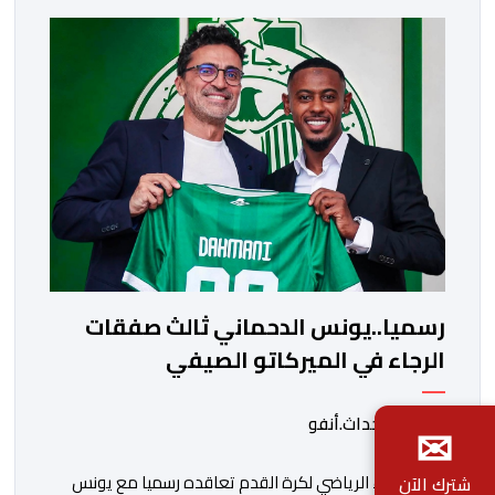
الاجتماعي، مصحوبا بعبارة “الرحلة مستمرة”، في إشارة إلى
رغبة الإدارة في الحفاظ على ركائز الفريق والتعزيز من
استقراره الفني […]
رسميا..يونس الدحماني ثالث صفقات
الرجاء في الميركاتو الصيفي
✉
بواسطة أحداث.أنفو
أعلن الرجاء الرياضي لكرة القدم تعاقده رسميا مع يونس
شترك الآن