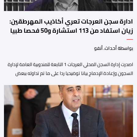
ادارة سجن العرجات تعري أكاذيب المهرطقين:
زيان استفاد من 113 استشارة و50 فحصا طبيا
بواسطة أحداث. أنفو
اصدرت إدارة السجن المحلي العرجات 1 التابعة للمندوبية العامة لإدارة
السجون وإعادة الإدماج بيانا توضيحيا ردا على ما تم تداوله ببعض
الجرائد والمواقع الالكترونية بخصوص الوضعية الصحية للسجين محمد
زيان، المعتقل بالمؤسسة ذاتها، وذلك لتنوير الرأي العام بالحقائق
والمعطيات الدقيقة.واوضحت إدارة المؤسسة السجنية أن المعني
بالأمر يستفيد منذ إيداعه من تتبع طبي منتظم ومستمر وفقا […]