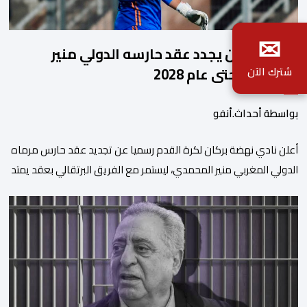
✉
نهضة بركان يجدد عقد حارسه الدولي منير
المحمدي حتى عام 2028
شترك الآن
بواسطة أحداث.أنفو
​أعلن نادي نهضة بركان لكرة القدم رسميا عن تجديد عقد حارس مرماه
الدولي المغربي منير المحمدي، ليستمر مع الفريق البرتقالي بعقد يمتد
حتى صيف عام 2028. ​وجاء هذا الإعلان عبر الحسابات الرسمية للنادي
على منصات التواصل الاجتماعي، مصحوبا بعبارة “الرحلة مستمرة”، في
إشارة إلى رغبة الإدارة في الحفاظ على ركائز الفريق والتعزيز من
استقراره الفني […]