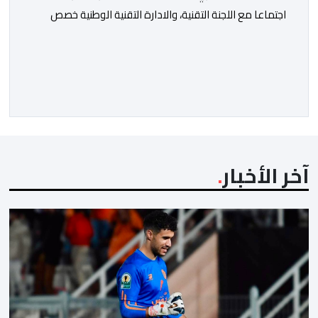
اجتماعا مع اللجنة التقنية، والادارة التقنية الوطنية خصص
لتقييم حصيلة عمل الأشهر الثلاثة الماضية، والوقوف على
مختلف المحطات التي شهدتها المنتخبات الوطنية خلال
الفترة الأخيرة. وشهد الاجتماع تقديم عرض مفصل حول
مشاركة المنتخبين الوطنيين لأقل من 18 سنة، إناثا وذكورا،
من طرف اللجنة التقنية التي واكبت كل […]
آخر الأخبار