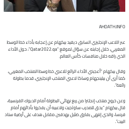
AHDATH.INFO
عبر اللاعب الإنجليزي السابق ديفيد بيكهام عن إعجابه بأداء خط الوسط
المغربي، خلال إجابته عن سؤال لموقع “Qatar2022.qa”، حول الأداء
الذي راقه خلال منافسات كأس العالم.
وقال بيكهام “أعجبني الأداء الرائع للاعبي خط وسط المنتخب المغربي،
كما أرى أن بيلينجهام وساكا لاعبي المنتخب الإنجليزي، قدما بطولة
رائعة”.
وعن خروج منتخب إنجلترا من ربع نهائي البطولة أمام الديوك الفرنسية،
قال بيكهام “يحق للمدرب ساوثجيت ولاعبيه أن يفخروا بأدائهم أمام
فرنسا، والذي إنتهى بفارق ضئيل بهدفين مقابل هدف على أرضية ستاد
البيت”.