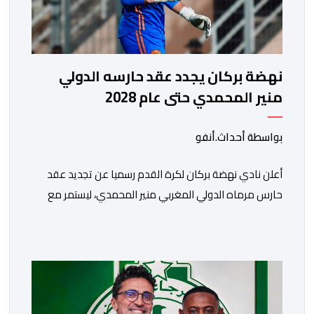
نهضة بركان يجدد عقد حارسه الدولي
منير المحمدي حتى عام 2028
بواسطة أحداث.أنفو
​أعلن نادي نهضة بركان لكرة القدم رسميا عن تجديد عقد
حارس مرماه الدولي المغربي منير المحمدي، ليستمر مع
الفريق البرتقالي بعقد يمتد حتى صيف عام 2028. ​وجاء هذا
الإعلان عبر الحسابات الرسمية للنادي على منصات التواصل
الاجتماعي، مصحوبا بعبارة “الرحلة مستمرة”، في إشارة إلى
رغبة الإدارة في الحفاظ على ركائز الفريق والتعزيز من
استقراره الفني […]