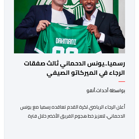
رسميا..يونس الدحماني ثالث صفقات
الرجاء في الميركاتو الصيفي
بواسطة أحداث.أنفو
أعلن الرجاء الرياضي لكرة القدم تعاقده رسميا مع يونس
الدحماني، لتعزيز خط هجوم الفريق الأخضر خلال فترة
الانتقالات الصيفية الحالية. ​ويمتد العقد الذي يربط الدحماني
بالنسور لعدة سنوات حتى عام 2030، حيث يعول عليه