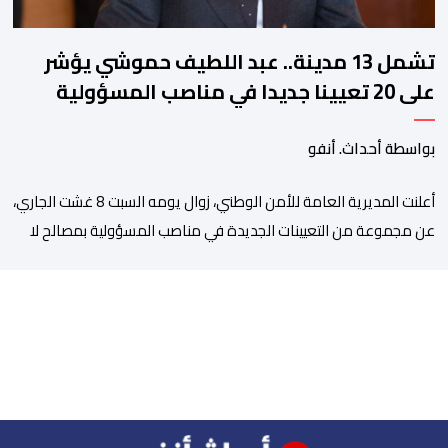
تشمل 13 مدينة.. عبد اللطيف حموشي يؤشر
على 20 تعيينا جديدا في مناصب المسؤولية
بمصالح الأمن الوطني
بواسطة أحداث. أنفو
أعلنت المديرية العامة للأمن الوطني، زوال يومه السبت 8 غشت الجاري،
عن مجموعة من التعيينات الجديدة في مناصب المسؤولية بمصالح لا
ممركزة للأمن الوطني بمدن الناظور ومراكش وأكادير وتيكيوين
والعروي وأسفي ووجدة والعيون والدار البيضاء وبني ملال وابن جرير
وطنجة وأصيلة، وذلك في إطار دينامية داخلية تهدف لضخ دماء جديدة
والاستعانة بكفاءات أمنية شابة ومتمرسة، […]