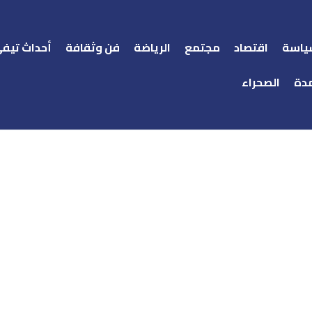
ياسة
اقتصاد
مجتمع
الرياضة
فن وثقافة
أحداث تيف
دة
الصحراء