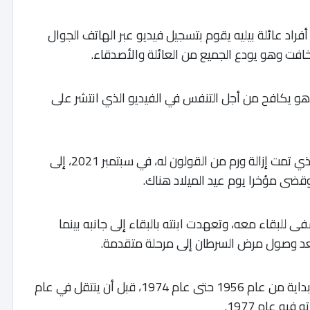
نشره موقع Golaut يظهر أحد أفراد عائلة بيليه يقوم بتسجيل فيديو عبر الهاتف الجوال
خافت وهو يودع الجميع من العائلة والأصدقاء.
 مرات، حيث شوهد وهو يكافح من أجل التنفس في الفيديو الذي انتشر على
وتم إدخال الأسطورة البرازيلية، البالغ 82 عاما، والذي تمت إزالة ورم من القولون له، في سبتمبر 2021، إلى
 للبقاء معه، وتعهدت ابنته بالبقاء إلى جانبه بينما
بعد وصول مرض السرطان إلى مرحلة متقدمة.
وقضي بيليه مسيرته الكروية في نادي سانتوس، بداية من عام 1956 حتى عام 1974، قبل أن ينتقل في عام