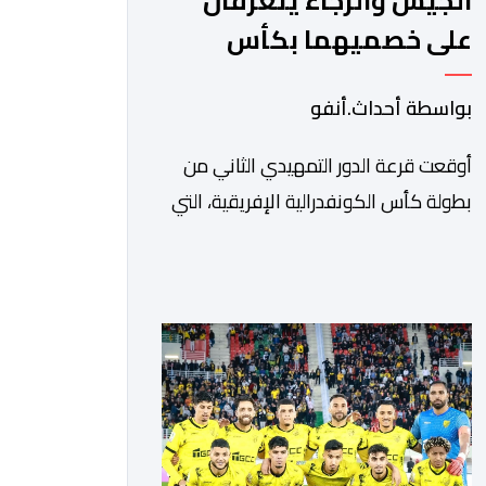
الجيش والرجاء يتعرفان
على خصميهما بكأس
الكاف
بواسطة أحداث.أنفو
أوقعت قرعة الدور التمهيدي الثاني من
بطولة كأس الكونفدرالية الإفريقية، التي
سحبت قبل قليل في العاصمة المصرية
القاهرة، ممثلي كرة القدم المغربية الرجاء
الرياضي والجيش الملكي في مواجهات
مرتقبة أمام أندية غرب ووسط القارة. ​
وسيكون نادي الرجاء الرياضي على موعد
مع مواجهة المتأهل من المباراة التي
تجمع بين إيل كانيمي واريورز النيجيري