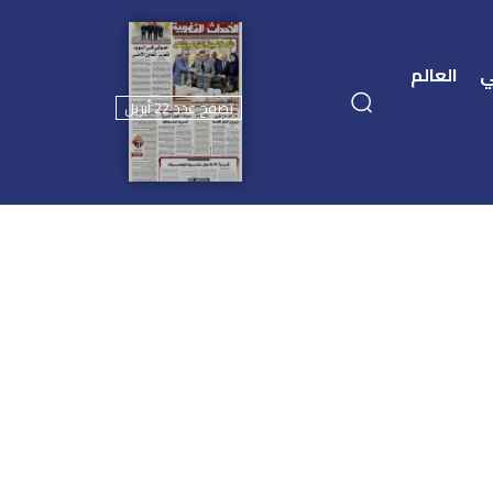
ي
العالم
تصفح عدد 22 أبريل