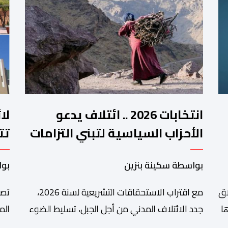
انتخابات 2026 .. ائتلاف يدعو
لا
الأحزاب السياسية لتبني التزامات
تت
واضحة تجاه المناطق الجبلية
فم
بواسطة سكينة بنزين
بوا
اق
مع اقتراب الاستحقاقات التشريعية لسنة 2026،
تصا
ا
جدد الائتلاف المدني من أجل الجبل، تسليط الضوء
الم
على عدد من المطالب المرتبطة بساكنة المناطق
من 