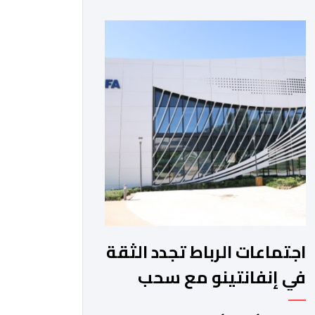
والمغرب الفاسي، في مستهل مشوارهما
القاري. ​وسيكون نادي نهضة بركان على
موعد في هذا الدور مع الفائز من المباراة
التي تجمع بين ستار سبورت السييراليوني
ونادي المدينة الغامبي، حيث يطمح
الفريق […]
اجتماعات الرباط تجدد الثقة
في إنفانتينو مع سحب
مشروع الفيفا