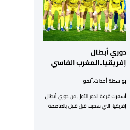
ونادي أوديب ممثل […]
دوري أبطال
إفريقيا..المغرب الفاسي
يواجه رحيمو البوركينابي
بواسطة أحداث.أنفو
أسفرت قرعة الدور الأول من دوري أبطال
إفريقيا، التي سحبت قبل قليل بالعاصمة
المصرية القاهرة، عن مواجهات متوازنة
لممثلي كرة القدم المغربية، نهضة بركان