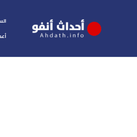
الس
أعم