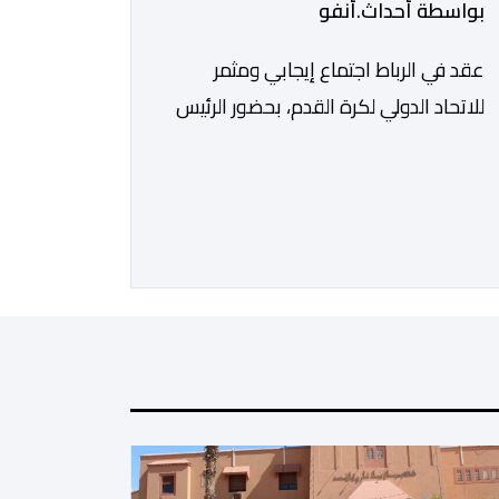
بواسطة أحداث.أنفو
عقد في الرباط اجتماع إيجابي ومثمر
للاتحاد الدولي لكرة القدم، بحضور الرئيس
جياني إنفانتينو، والأمين العام ماتياس
غرافستروم، وأعضاء مجلس إدارة الفيفا،
لمناقشة التطورات الأخيرة وضمان تطوير
آليات العمل الداخلي. ​وشهد اللقاء تجديد
الثقة المتبادلة بين القيادة التنفيذية
للاتحاد، حيث أكد المجتمعون دعمهم
الكامل للرئيس إنفانتينو باعتباره المسؤول
الوحيد المباشر والمنتخب من قِبل 211
اتحادا […]