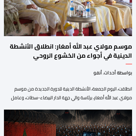
موسم مولاي عبد الله أمغار: انطلاق الأنشطة
الدينية في أجواء من الخشوع الروحي
بواسطة أحداث. أنفو
انطلقت، اليوم الجمعة، الأنشطة الدينية للدورة الجديدة من موسم
مولاي عبد الله أمغار، برئاسة والي جهة الدار البيضاء-سطات، وعامل
إقليم الجديدة، ورئيس جماعة مولاي عبد الله، ورئيس المجلس الإقليمي
للجديدة، ورئيس المجلس العلمي المحلي للجديدة، وذلك بحضور
شخصيات مدنية وعسكرية ودينية. وجرت مراسيم افتتاح فعاليات
الموسم بالخيمة الرسمية، حيث أُلقيت كلمات كل من رئيس المجلس […]