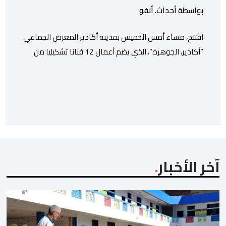
بواسطة أحداث. أنفو
افتتح، مساء أمس الخميس بمدينة أكادير المعرض الجماعي
“أكادير، الجوهرة”، الذي يضم أعمال 12 فنانا تشكيليا من
جهة سوس ماسة، ويستمر إلى غاية 31 أكتوبر القادم. ويعد
هذا المعرض افتتاحا رسميا لـ”فضاء إكسبو أكادير” الجديد،
الذي يطمح إلى أن يصبح فضاء دائما مخصصا للتعريف
بإبداعات ومواهب الجهة وخارجها. ويجمع معرض “أكادير،
الجوهرة”، الذي تنظمه مؤسسة […]
آخر الأخبار