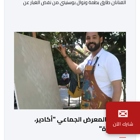
الفنانان طارق بطمة ونوال بوسنيني من نفض الغبار عن
زجلية جميلة،كتبها ولحنها المرحوم محمد بطمة ،احد اعمدة
مجموعة لمشاهب الشهيرة. الاغنية بعنوان ” فضولي
ياقلبي” ،قام بتوزيعها اسامة باهي،باسلوب سلس وبسيط،
متحكما في الجمل الموسيقية والانتقالات الجميلة..استطاع
الفنانان طارق بطمة ونوال بوسنيني أن يعطيا روحا فريدة
لهذه الاغنية,بفضل أدا […]
✉
افتتاح المعرض الجماعي "أكادير،
شترك الآن
الجوهرة"