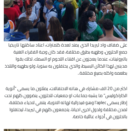
على ضفاف واد ليريدا الذي يمتد لعدة كلمترات، اعتاد ساكنتها تاريخيا
جمع الحلزون، وطهيه بطرق مختلفة، فقد كان وجبة الفقراء الغنية
بالبروتينات، عندما يعجزون عن اقتناء اللحوم او السمك. لذلك بقوا
مدينين لهذا الكائن البسيط، والذي يحتفلون به سنويا، ولو بطهيه والتلذذ
بطعمه واكله بصيغ مختلفة..
اكثر من 20 الف مشارك في هاته الاحتفالات، يمثلون ما يسمى “أنوية
الكاراكوليس” ما يشبه جماعات او جمعيات للحلزون، ينضوون كلهم تحت
إطار يسمى l’aplec وهو فيدرالية لهاته الانوية، ينتمي لاحياء مختلفة،
لمدن مختلفة ولدول اخرى احيانا، يتجمعون كلهم في ليريدا، ليحتفلوا
بالحلزون في أجواء عائلية خاصة.