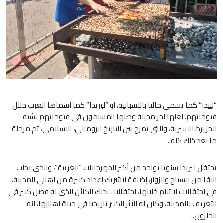
“لييدا” كما تسمى حاليا بالاسبانية، او “ليريدا” كما اسماها العرب خلال
فتوحاتهم. لعلها اخر مدينة وصلها المسلمون في فتوحاتهم لشبه
الجزيرة الايبيرية، والتي تمزح بين التاريخ الروماني، الاسلامي، ثم مرحلة
ما بعد ذلك كله..
تحتفل ليريدا سنويا بواحد من أكبر المهرجانات “الغريبة”، والذي يجلب
الافا من السياح والزوار، إضافة لاشريك إعداد كبيرة من اهالي المدينة،
في احتفالات لا تنام خلالها، احتفالات بذلك الكائن الذي له فصل كبير في
التعريف بالمدينة، وكان له الأثر الكبير تاريخيا في حياة اهاليها، انه
الحلزون..