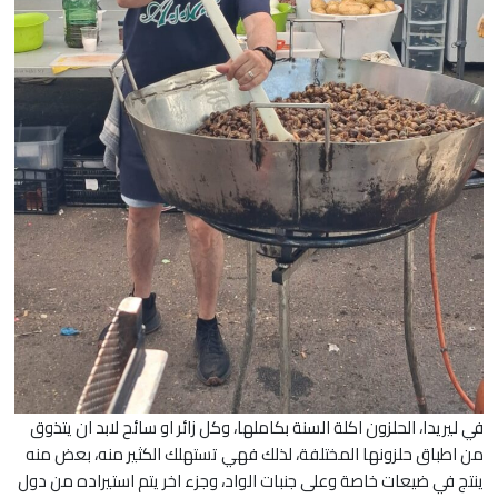
في ليريدا، الحلزون اكلة السنة بكاملها، وكل زائر او سائح لابد ان يتذوق
من اطباق حلزونها المختلفة، لذلك فهي تستهلك الكثير منه، بعض منه
ينتج في ضيعات خاصة وعلى جنبات الواد، وجزء اخر يتم استيراده من دول