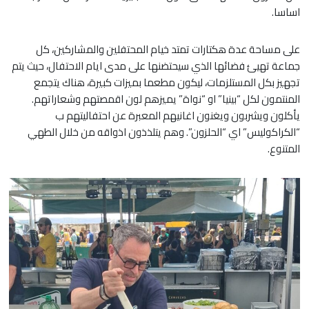
اساسا.
على مساحة عدة هكتارات تمتد خيام المحتفلين والمشاركين، كل
جماعة تهيئ فضائها الذي سيحتضنها على مدى ايام الاحتفال، حيث يتم
تجهيز بكل المستلزمات، ليكون مطعما بميزات كبيرة، هناك يتجمع
المنتمون لكل “بينيا” او “نواة” يميزهم لون اقمصتهم وشعاراتهم.
يأكلون ويشربون ويغنون اغانيهم المعبرة عن احتفاليتهم ب
“الكراكوليس” اي “الحلزون”. وهم يتلذذون اذواقه من خلال الطهي
المتنوع.