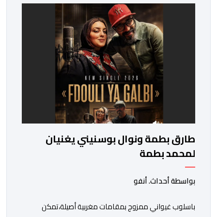
استحداث فئة “الابتكار والذكاء الاصطناعي في التعليم”، إلى
جانب طرح 10 مجالات […]
طارق بطمة ونوال بوسنيني يغنيان
لمحمد بطمة
بواسطة أحداث. أنفو
باسلوب غيواني ممزوج بمقامات مغربية أصيلة،تمكن