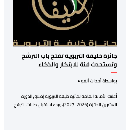
جائزة خليفة التربوية تفتح باب الترشح
وتستحدث فئة للابتكار والذكاء
الاصطناعي
بواسطة أحداث أنفو ●
أعلنت الأمانة العامة لجائزة خليفة التربوية إطلاق الدورة
العشرين للجائزة (2026-2027)، وبدء استقبال طلبات الترشح
إلكترونياً اعتباراً من اليوم وحتى 31 دجنبر 2026. وقال بلاغ
صحافي إن هذه الدوة تكتسب أهمية خاصة لتزامنها مع
مرور عشرين عاماً على انطلاق الجائزة، وتشهد للمرة الأولى