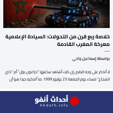
خلاصة ربع قرن من التحولات: السيادة الإعلامية
معركة المغرب القادمة
بواسطة إسماعيل واحي
لا أتذكر على وجه اليقين إن كنت أشاهد ساعتها “دراغون بول” أم “داي
الشجاع” مساء يوم الجمعة 23 يوليوز 1999. ما أتذكره جيدا هو أن
البث انقطع فجأة. اختفت شخصيات الرسوم المتحركة، وحلت محلها
تلاوة القرآن الكريم، ثم جاء الإعلان الرسمي عن وفاة الملك الحسن
الثاني طيب الله ثراه، رافقته هيستيريا من البكاء داخل المنزل […]