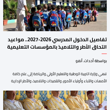
تفاصيل الدخول المدرسي 2026-2027.. مواعيد
التحاق الأطر والتلاميذ بالمؤسسات التعليمية
بواسطة أحداث. أنفو
تنھي وزارة التربیة الوطنیة والتعلیم الأولي والریاضة إلى علم كافة
الأمھات والآباء وأولیاء الأمور، والتلمیذات والتلامیذ، والأطر الإداریة
والتربویة وإلى الرأي العام الوطني، أن الدخول المدرسي لسنة 2026-
2027 سیتم في موعده الرسمي المحدد سلفا طبقا لمقتضیات المقرر
الوزاري رقم 047.26 الصادر بتاریخ 3 یولیوز 2026 بشأن تنظیم السنة
الدراسیة. وأوضحت الوزارة، في بلاغ، أن أطر […]