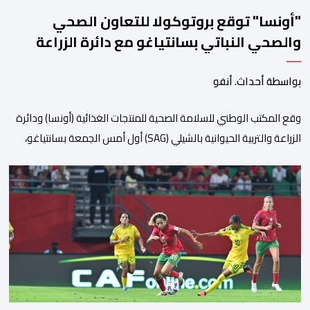
"أونسا" توقع بروتوكولا للتعاون الصحي
والصحي النباتي بسانتياغو مع دائرة الزراعة
وتربية المواشي
بواسطة أحداث. أنفو
وقع المكتب الوطني للسلامة الصحية للمنتجات الغذائية (أونسا) ودائرة
الزراعة والتربية الحيوانية بالشيلي (SAG) أول أمس الجمعة بسانتياغو،
بروتوكولا للتعاون في مجال الحجر الصحي وحماية الصحة النباتية،
والصحة الحيوانية. وسيمكن هذا البروتوكول الذي تم توقيعه بحضور
مسؤولين عن السلطات الشيلية، وممثلين عن القطاع الخاص ومن
أوساط التصدير، من مواءمة الإجراءات الصحية، والصحية النباتية المطبقة
على […]