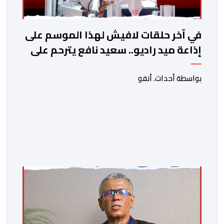
في آخر حلقات لافيش لهذا الموسم على
إذاعة ميد راديو.. سعيد نافع يترحم على
الفقيد الكاتب والصحفي جمال زايد
بواسطة أحداث. أنفو