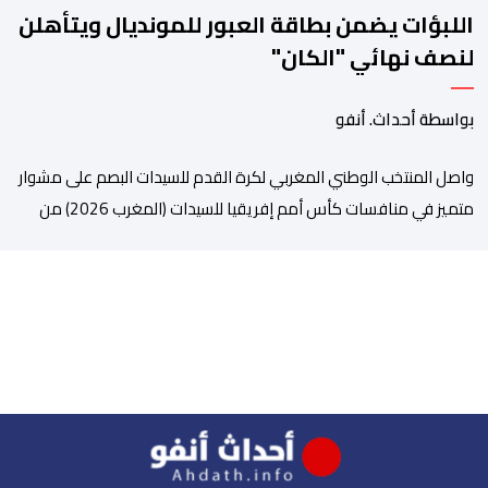
اللبؤات يضمن بطاقة العبور للمونديال ويتأهلن
لنصف نهائي "الكان"
بواسطة أحداث. أنفو
واصل المنتخب الوطني المغربي لكرة القدم للسيدات البصم على مشوار
متميز في منافسات كأس أمم إفريقيا للسيدات (المغرب 2026) من
خلال عبوره إلى المربع الذهبي ، عقب فوزه على نظيره الجنوب إفريقي
بهدفين لواحد، في المباراة التي جمعتهما، مساء اليوم السبت على
أرضية ملعب مولاي الحسن بالرباط، برسم الدور ربع النهائي، ليضمن بذلك
رسميا مشاركته […]