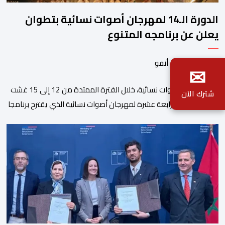
الدورة الـ14 لمهرجان أصوات نسائية بتطوان
يعلن عن برنامجه المتنوع
بواسطة أحداث. أنفو
✉
تنظم جمعية أصوات نسائية، خلال الفترة الممتدة من 12 إلى 15 غشت
شترك الآن
2026، الدورة الرابعة عشرة لمهرجان أصوات نسائية الذي يقترح برنامجا
متنوعا يجمع بين الإبداع الفني والسهرات المجانية والمبادرات
الاجتماعية والتضامنية والإنسانية. ووفق بلاغ للمنظمين، تقترح هذه
الدورة، التي تنظم تحت الرعاية السامية لصاحب الجلالة الملك محمد
السادس، تحت شعار “سيدات البحر الأبيض المتوسط، […]