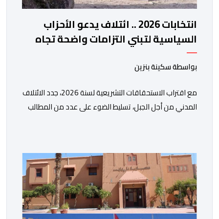
انتخابات 2026 .. ائتلاف يدعو الأحزاب
السياسية لتبني التزامات واضحة تجاه
المناطق الجبلية
بواسطة سكينة بنزين
مع اقتراب الاستحقاقات التشريعية لسنة 2026، جدد الائتلاف
المدني من أجل الجبل، تسليط الضوء على عدد من المطالب
المرتبطة بساكنة المناطق الجبلية. وفي هذا السياق، أطلق
الائتلاف مذكرة مطلبية، دعا فيها الأحزاب السياسية، إلى
ادراج 10 التزامات ضمن برامجها الانتخابية المنتظرة، في إطار
تعاقد سياسي مع المناطق الجبلية والانتقال من الوعود
الانتخابية إلى التزامات عملية […]