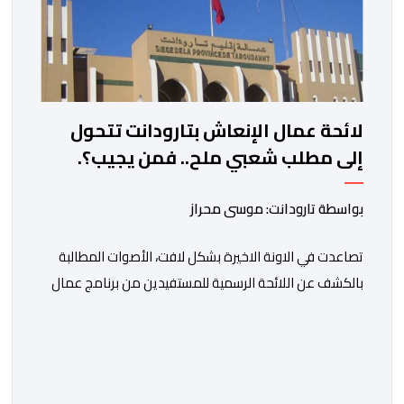
لائحة عمال الإنعاش بتارودانت تتحول
إلى مطلب شعبي ملح.. فمن يجيب؟.
بواسطة تارودانت: موسى محراز
تصاعدت في الاونة الاخيرة بشكل لافت، الأصوات المطالبة
بالكشف عن اللائحة الرسمية للمستفيدين من برنامج عمال
الإنعاش بجماعة تارودانت، بعد أن تحول الملف إلى واحد من
أكثر المواضيع إثارة للنقاش داخل المدينة وعلى منصات
التواصل الاجتماعي، وسط دعوات متزايدة إلى اعتماد مبدأ
الشفافية وربط المسؤولية بالمحاسبة. فبعد خروج عبد الكبير