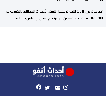
تصاعدت في الاونة الاخيرة بشكل لافت، الأصوات المطالبة بالكشف عن
اللائحة الرسمية للمستفيدين من برنامج عمال الإنعاش بجماعة
تارودانت، بعد أن تحول الملف إلى واحد من أكثر المواضيع إثارة للنقاش
داخل المدينة وعلى منصات التواصل الاجتماعي، وسط دعوات متزايدة
إلى اعتماد مبدأ الشفافية وربط المسؤولية بالمحاسبة. فبعد خروج عبد
الكبير بن طوطو، ثم شخص اخر […]
هذا الموقع
راسلونا