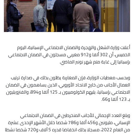
أعلنت وزارة الشغل والهجرة والضمان الاجتماعي الإسبانية، اليوم
الخميس، أن 302 ألفا و912 مغربي مسجلون في الضمان الاجتماعي
بإسبانيا إلى غاية متم شهر نونبر الماضي.
وبحسب معطيات الوزارة، فإن المغاربة يظلون بذلك في صدارة ترتيب
العمال الأجانب من خارج الاتحاد الأوروبي، الذين يساهمون في الضمان
الاجتماعي بإسبانيا، يليهم الكولومبيون بـ 125 ألفا و894، والفنزويليون
بـ 123 ألفا و66.
وبلغ العدد الإجمالي للأجانب المنخرطين في الضمان الاجتماعي
الإسباني، مليونين و456 ألفا و786 شخصا خلال الأشهر الإحدى عشرة
من العام 2022، مسجلا بذلك انخفاضا قدره 5 آلاف و720 شخصا نشطا