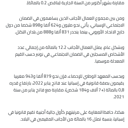
مقارنة بشهر أكتوبر من السنة الجارية (بناقص 0.2 بالمائة).
ومن بين مجموع العمال الأجانب الذين يساهمون في الضمان
الاجتماعي الإسباني، يأتي نحو مليون و624 ألفا و898 شخصا من دول
خارج الاتحاد الأوروبي، بينما ينحدر 831 ألفا و888 من بلدان التكتل.
وبشكل عام، يمثل العمال الأجانب 12.2 بالمائة من إجمالي عدد
الأشخاص المسجلين في الضمان الاجتماعي في نونبر حسب القيم
المعدلة موسميا.
وبحسب المعهد الوطني للإحصاء، فإن نحو 879 ألفا و943 مغربيا
يقيمون بصفة قانونية في إسبانيا عند فاتح يناير 2022، بارتفاع قدره
0,8 بالمائة (+7 آلاف و184 شخص)، مقارنة مع فاتح يناير من سنة
2021.
هكذا، حافظ المغاربة على مرتبتهم كأول جالية أجنبية تقيم قانونيا في
إسبانيا، بنسبة تمثل 16 بالمائة من الأجانب المقيمين في البلاد.