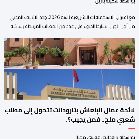
بواسطة سكينة بنزين
مع اقتراب الاستحقاقات التشريعية لسنة 2026، جدد الائتلاف المدني
من أجل الجبل، تسليط الضوء على عدد من المطالب المرتبطة بساكنة
المناطق الجبلية. وفي هذا السياق، أطلق الائتلاف مذكرة مطلبية، دعا
فيها الأحزاب السياسية، إلى ادراج 10 التزامات ضمن برامجها الانتخابية
المنتظرة، في إطار تعاقد سياسي مع المناطق الجبلية والانتقال من
الوعود الانتخابية إلى التزامات عملية […]
لائحة عمال الإنعاش بتارودانت تتحول إلى مطلب
شعبي ملح.. فمن يجيب؟.
بواسطة تارودانت: موسى محراز