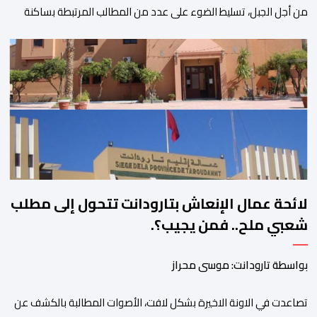
من أجل الجبل، تسليط الضوء على عدد من المطالب المرتبطة بساكنة
المناطق الجبلية. وفي هذا السياق، أطلق الائتلاف مذكرة مطلبية، دعا
فيها الأحزاب السياسية، إلى ادراج 10 التزامات ضمن برامجها الانتخابية
المنتظرة، في إطار تعاقد سياسي مع المناطق الجبلية والانتقال من
الوعود الانتخابية إلى التزامات عملية […]
لائحة عمال الإنعاش بتارودانت تتحول إلى مطلب
شعبي ملح.. فمن يجيب؟.
بواسطة تارودانت: موسى محراز
تصاعدت في الاونة الاخيرة بشكل لافت، الأصوات المطالبة بالكشف عن