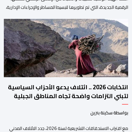
الرقمية الجديدة، التي تم تطويرها لتبسيط المساطر والإجراءات الإدارية،
وتحسين جودة الخدمات المقدمة للأطباء، وتعزيز التواصل بين الأطباء
والمجالس الجهوية للهيئة إلى جانب الهيئة الوطنية. وذكر بلاغ للهيئة أن
هذه المنصة، التي تم إطلاقها في إطار استراتيجيتها الرامية إلى التحديث
والتحول الرقمي، تشكل خطوة مهمة في […]
انتخابات 2026 .. ائتلاف يدعو الأحزاب السياسية
لتبني التزامات واضحة تجاه المناطق الجبلية
بواسطة سكينة بنزين
مع اقتراب الاستحقاقات التشريعية لسنة 2026، جدد الائتلاف المدني