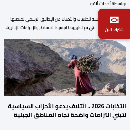
بواسطة أحداث.أنفو
✉
أعلنت الهيئة الوطنية للطبيبات والأطباء عن الإطلاق الرسمي لمنصتها
الرقمية الجديدة، التي تم تطويرها لتبسيط المساطر والإجراءات الإدارية،
شترك الآن
وتحسين جودة الخدمات المقدمة للأطباء، وتعزيز التواصل بين الأطباء
والمجالس الجهوية للهيئة إلى جانب الهيئة الوطنية. وذكر بلاغ للهيئة أن
هذه المنصة، التي تم إطلاقها في إطار استراتيجيتها الرامية إلى التحديث
والتحول الرقمي، تشكل خطوة مهمة في […]
انتخابات 2026 .. ائتلاف يدعو الأحزاب السياسية
لتبني التزامات واضحة تجاه المناطق الجبلية