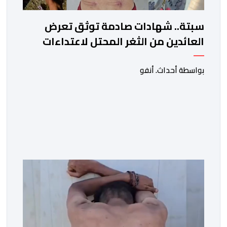
سبتة.. شهادات صادمة توثق تعرض
العائدين من الثغر المحتل لاعتداءات
جسيمة من قبل الحرس المدني
الاسباني
بواسطة أحداث. أنفو