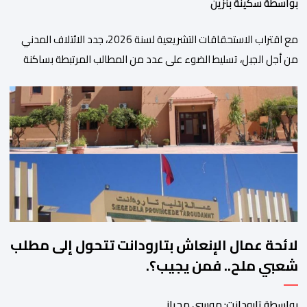
بواسطة سكينة بنزين
مع اقتراب الاستحقاقات التشريعية لسنة 2026، جدد الائتلاف المدني
من أجل الجبل، تسليط الضوء على عدد من المطالب المرتبطة بساكنة
المناطق الجبلية. وفي هذا السياق، أطلق الائتلاف مذكرة مطلبية، دعا
فيها الأحزاب السياسية، إلى ادراج 10 التزامات ضمن برامجها الانتخابية
المنتظرة، في إطار تعاقد سياسي مع المناطق الجبلية والانتقال من
الوعود الانتخابية إلى التزامات عملية […]
لائحة عمال الإنعاش بتارودانت تتحول إلى مطلب
شعبي ملح.. فمن يجيب؟.
بواسطة تارودانت: موسى محراز