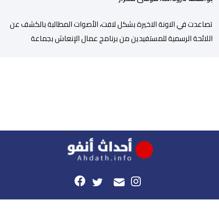
تصاعدت في الاونة الاخيرة بشكل لافت، الأصوات المطالبة بالكشف عن
اللائحة الرسمية للمستفيدين من برنامج عمال الإنعاش بجماعة
تارودانت، بعد أن تحول الملف إلى واحد من أكثر المواضيع إثارة للنقاش
داخل المدينة وعلى منصات التواصل الاجتماعي، وسط دعوات متزايدة
إلى اعتماد مبدأ الشفافية وربط المسؤولية بالمحاسبة. فبعد خروج عبد
الكبير بن طوطو، ثم شخص اخر […]
هذا الموقع
راسلونا