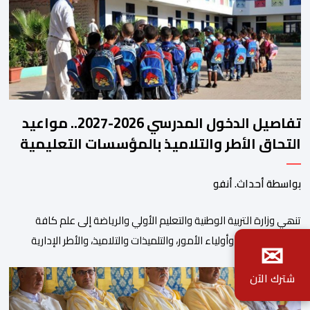
تفاصيل الدخول المدرسي 2026-2027.. مواعيد
التحاق الأطر والتلاميذ بالمؤسسات التعليمية
بواسطة أحداث. أنفو
تنھي وزارة التربیة الوطنیة والتعلیم الأولي والریاضة إلى علم كافة
الأمھات والآباء وأولیاء الأمور، والتلمیذات والتلامیذ، والأطر الإداریة
✉
والتربویة وإلى الرأي العام الوطني، أن الدخول المدرسي لسنة 2026-
شترك الآن
2027 سیتم في موعده الرسمي المحدد سلفا طبقا لمقتضیات المقرر
الوزاري رقم 047.26 الصادر بتاریخ 3 یولیوز 2026 بشأن تنظیم السنة