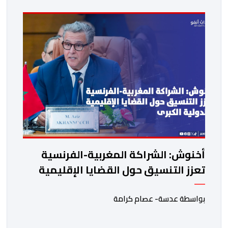
القانون رقم 09.26 المتعلق بإعادة تنظيم المجلس الوطني
للصحافة، ستتولى، بصفة انتقالية، ممارسة مهام المجلس
الوطني للصحافة، وكذا التحضير لعمليات انتخاب […]
أخنوش: الشراكة المغربية-الفرنسية
تعزز التنسيق حول القضايا الإقليمية
والدولية الكبرى
بواسطة عدسة- عصام كرامة