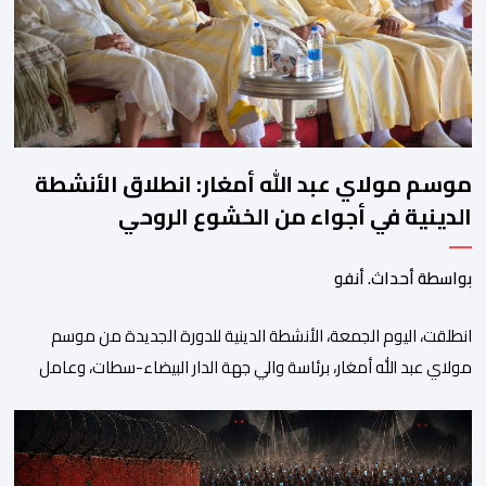
الدراسیة. وأوضحت الوزارة، في بلاغ، أن أطر […]
موسم مولاي عبد الله أمغار: انطلاق الأنشطة
الدينية في أجواء من الخشوع الروحي
بواسطة أحداث. أنفو
انطلقت، اليوم الجمعة، الأنشطة الدينية للدورة الجديدة من موسم
مولاي عبد الله أمغار، برئاسة والي جهة الدار البيضاء-سطات، وعامل
إقليم الجديدة، ورئيس جماعة مولاي عبد الله، ورئيس المجلس الإقليمي
للجديدة، ورئيس المجلس العلمي المحلي للجديدة، وذلك بحضور
شخصيات مدنية وعسكرية ودينية. وجرت مراسيم افتتاح فعاليات