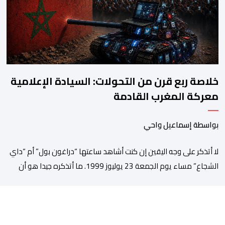
الموسم بالخيمة الرسمية، حيث أُلقيت كلمات كل من رئيس المجلس […]
خلاصة ربع قرن من التحولات: السيادة الإعلامية
معركة المغرب القادمة
بواسطة إسماعيل واحي
لا أتذكر على وجه اليقين إن كنت أشاهد ساعتها “دراغون بول” أم “داي
الشجاع” مساء يوم الجمعة 23 يوليوز 1999. ما أتذكره جيدا هو أن
البث انقطع فجأة. اختفت شخصيات الرسوم المتحركة، وحلت محلها
تلاوة القرآن الكريم، ثم جاء الإعلان الرسمي عن وفاة الملك الحسن
الثاني طيب الله ثراه، رافقته هيستيريا من البكاء داخل المنزل […]