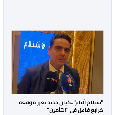
"سنلام أليانز"..كيان جديد يعزز موقعه
كرابع فاعل في "التأمين"