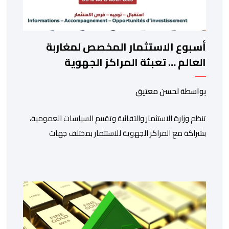
أسبوع الاستثمار المخصص لمغاربة
العالم … تعبئة المراكز الجهوية
للاستثمار لمواكبة مشاريع مغاربة
العالم
بواسطة لحسن معتيق
تنظم وزارة الاستثمار والتقائية وتقييم السياسات العمومية،
بشراكة مع المراكز الجهوية للاستثمار بمختلف جهات
المملكة، خلال الفترة الممتدة من 10 إلى 13 غشت 2026،
دورة جديدة من أسبوع الاستثمار المخصص لمغاربة العالم .
تهدف هذه المبادرة إلى تمكين مغاربة العالم من الاطلاع
على فرص الاستثمار المتاحة بمختلف جهات المملكة،
والاستفادة من مواكبة عن قرب تساعدهم […]