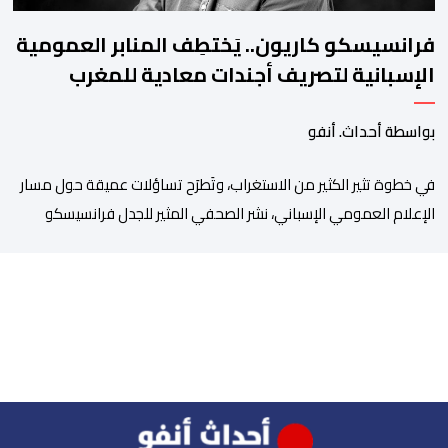
فرانسيسكو كاريون.. يَختطِف المنابر العمومية
الإسبانية لتصريف أجندات معادية للمغرب
بواسطة أحداث. أنفو
في خطوة تثير الكثير من الاستغراب، وتَطرَح تساؤلات عميقة حول مسار
الإعلام العمومي الإسباني، نشر الصحفي المثير للجدل فرانسيسكو
كاريون مقالاً مطولاً ومتحيزاً على بوابة مؤسسة الإذاعة والتلفزيون
الإسبانية العمومية (RTVE). المقال الذي حَمَل عنواناً مليئاً بالإيحاءات
السلبية: “المغرب، بين غياب محمد السادس، شائعات الانتقال
والاضطرابات الاجتماعية”، يُمثِّل خروجاً غير مألوف عن الخط التحريري
المعتاد […]