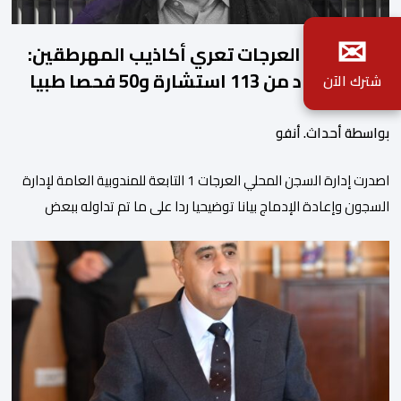
✉
ادارة سجن العرجات تعري أكاذيب المهرطقين:
زيان استفاد من 113 استشارة و50 فحصا طبيا
شترك الآن
بواسطة أحداث. أنفو
اصدرت إدارة السجن المحلي العرجات 1 التابعة للمندوبية العامة لإدارة
السجون وإعادة الإدماج بيانا توضيحيا ردا على ما تم تداوله ببعض
الجرائد والمواقع الالكترونية بخصوص الوضعية الصحية للسجين محمد
زيان، المعتقل بالمؤسسة ذاتها، وذلك لتنوير الرأي العام بالحقائق
والمعطيات الدقيقة.واوضحت إدارة المؤسسة السجنية أن المعني
بالأمر يستفيد منذ إيداعه من تتبع طبي منتظم ومستمر وفقا […]