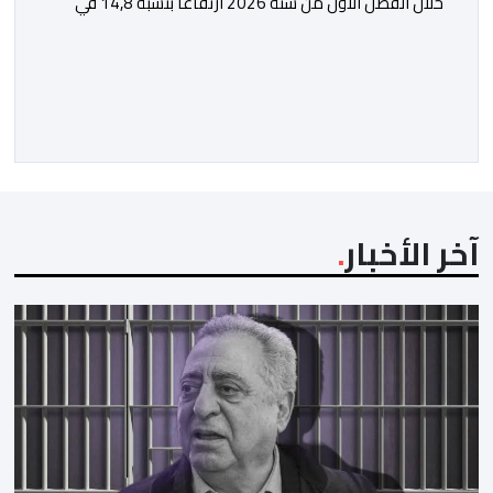
خلال الفصل الأول من سنة 2026 ارتفاعا بنسبة 14,8 في
المائة في حركة المسافرين مقارنة مع نفس الفترة من
السنة الماضية. واستقبل هذا المطار مليون و217 ألف و574
مسافرا خلال الستة أشهر الأولى من السنة الجارية، مقابل
مليون و60 ألف و480 مسافرا خلال الفترة ذاتها من سنة
[…]
آخر الأخبار