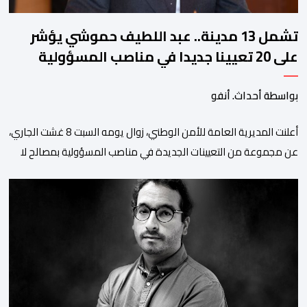
تشمل 13 مدينة.. عبد اللطيف حموشي يؤشر
على 20 تعيينا جديدا في مناصب المسؤولية
بمصالح الأمن الوطني
بواسطة أحداث. أنفو
أعلنت المديرية العامة للأمن الوطني، زوال يومه السبت 8 غشت الجاري،
عن مجموعة من التعيينات الجديدة في مناصب المسؤولية بمصالح لا
ممركزة للأمن الوطني بمدن الناظور ومراكش وأكادير وتيكيوين
والعروي وأسفي ووجدة والعيون والدار البيضاء وبني ملال وابن جرير
وطنجة وأصيلة، وذلك في إطار دينامية داخلية تهدف لضخ دماء جديدة
والاستعانة بكفاءات أمنية شابة ومتمرسة، […]