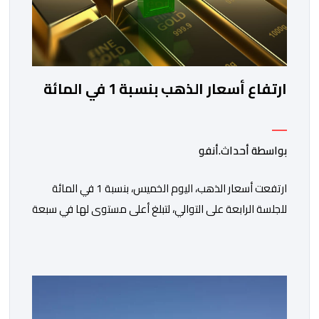
ارتفاع أسعار الذهب بنسبة 1 في المائة
بواسطة أحداث.أنفو
ارتفعت أسعار الذهب، اليوم الخميس، بنسبة 1 في المائة
للجلسة الرابعة على التوالي، لتبلغ أعلى مستوى لها في سبعة
أسابيع، مدعومة بتراجع الدولار وانخفاض عوائد سندات
الخزانة الأمريكية. وزاد سعر الذهب في المعاملات الفورية
بنسبة 1 في المائة إلى 4285,69 دولارا للأوقية، مسجلا أعلى
مستوى له منذ 18 يونيو الماضي، فيما ارتفعت العقود
الأمريكية الآجلة […]