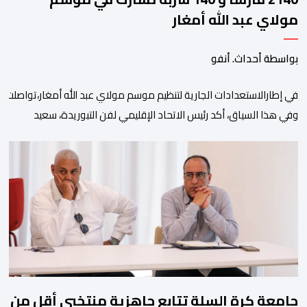
مولاي عبد الله أمغار
بواسطة أحداث. أنفو
في إطارالاستعدادات الجارية لتنظيم موسم مولاي عبد الله أمغار،تواصلت 
وفي هذا السياق، أكد رئيس الاتحاد الإقليمي لفن التبوريدة، سعيد
ولم تخل هذه الدورة من مؤشرات إيجابية على مستوى تنوعالمشاركة، حيث 
وتبرز هذه الأرقام الحجم الكبير الذي باتت تعرفه تظاهرةالتبوريدة خلال 
ومن المرتقب أن تعرف فعاليات الموسم إقبالا جماهيريا
واسعا،في ظل الشغف الكبير الذي يحظى به فن التبوريدة، باعتبارهأحد أبرز م
جامعة كرة السلة تتابع جاهزية منتخبي أقل من