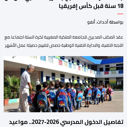
18 سنة قبل كأس إفريقيا
بواسطة أحداث. أنفو
عقد المكتب المديري للجامعة الملكية المغربية لكرة السلة اجتماعا مع
اللجنة التقنية، والادارة التقنية الوطنية خصص لتقييم حصيلة عمل الأشهر
الثلاثة الماضية، والوقوف على مختلف المحطات التي شهدتها
المنتخبات الوطنية خلال الفترة الأخيرة. وشهد الاجتماع تقديم عرض
مفصل حول مشاركة المنتخبين الوطنيين لأقل من 18 سنة، إناثا وذكورا،
من طرف اللجنة التقنية التي واكبت كل […]
تفاصيل الدخول المدرسي 2026-2027.. مواعيد