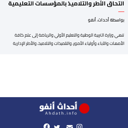
التحاق الأطر والتلاميذ بالمؤسسات التعليمية
بواسطة أحداث. أنفو
تنھي وزارة التربیة الوطنیة والتعلیم الأولي والریاضة إلى علم كافة
الأمھات والآباء وأولیاء الأمور، والتلمیذات والتلامیذ، والأطر الإداریة
والتربویة وإلى الرأي العام الوطني، أن الدخول المدرسي لسنة 2026-
2027 سیتم في موعده الرسمي المحدد سلفا طبقا لمقتضیات المقرر
الوزاري رقم 047.26 الصادر بتاریخ 3 یولیوز 2026 بشأن تنظیم السنة
الدراسیة. وأوضحت الوزارة، في بلاغ، أن أطر […]