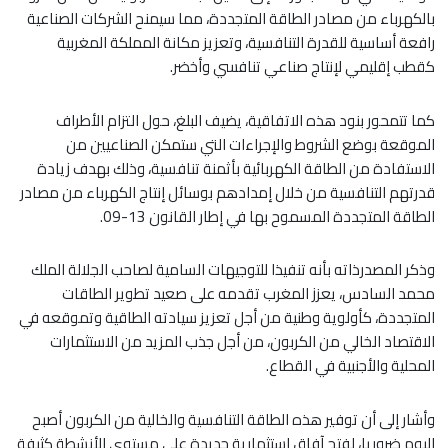
بالكهرباء من مصادر الطاقة المتجددة، مما سيمنح الشركات الصناعية
رافعة أساسية للقدرة التنافسية، وتعزيز مكانة المملكة المغربية
كقطب إقليمي لإنتاج صناعي تنافسي وأخضر.
كما تتمحور بنود هذه الاتفاقية، يضيف البلغ، حول التزام الأطراف
الموقعة بوضع الشروط والإجراءات التي ستمكن الصناعيين من
الاستفادة من الطاقة الكهربائية بأثمنة تنافسية، وذلك بهدف زيادة
قدرتهم التنافسية من خلال إمدادهم بوسائل إنتاج الكهرباء من مصادر
الطاقة المتجددة المسموح بها في إطار القانون 13-09.
وذكر المصدرذاته بأنه تنفيذا للتوجيهات السامية لصاحب الجلالة الملك
محمد السادس، يعزز المغرب تقدمه على صعيد تطوير الطاقات
المتجددة، كأولوية وطنية من أجل تعزيز سيادته الطاقية وتموقعه في
الاقتصاد الخالي من الكربون، من أجل جذب المزيد من الاستثمارات
المحلية والأجنبية في القطاع.
وأشار إلى أن توفير هذه الطاقة التنافسية والخالية من الكربون أصبح
اليوم ضروريا، لفتح آفاق استثمارية جديدة على مستوى الأنشطة كثيفة