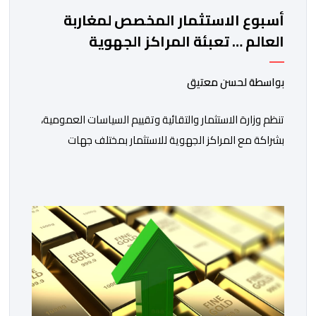
أسبوع الاستثمار المخصص لمغاربة
العالم … تعبئة المراكز الجهوية
للاستثمار لمواكبة مشاريع مغاربة
العالم
بواسطة لحسن معتيق
تنظم وزارة الاستثمار والتقائية وتقييم السياسات العمومية،
بشراكة مع المراكز الجهوية للاستثمار بمختلف جهات
المملكة، خلال الفترة الممتدة من 10 إلى 13 غشت 2026،
دورة جديدة من أسبوع الاستثمار المخصص لمغاربة العالم .
تهدف هذه المبادرة إلى تمكين مغاربة العالم من الاطلاع
على فرص الاستثمار المتاحة بمختلف جهات المملكة،
والاستفادة من مواكبة عن قرب تساعدهم […]