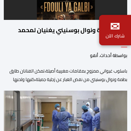
✉
طارق بطمة ونوال بوسنيني يغنيان لمحمد
شترك الآن
بطمة
بواسطة أحداث. أنفو
باسلوب غيواني ممزوج بمقامات مغربية أصيلة،تمكن الفنانان طارق
بطمة ونوال بوسنيني من نفض الغبار عن زجلية جميلة،كتبها ولحنها
المرحوم محمد بطمة ،احد اعمدة مجموعة لمشاهب الشهيرة. الاغنية
بعنوان ” فضولي ياقلبي” ،قام بتوزيعها اسامة باهي،باسلوب سلس
وبسيط، متحكما في الجمل الموسيقية والانتقالات الجميلة..استطاع
الفنانان طارق بطمة ونوال بوسنيني أن يعطيا روحا فريدة لهذه
الاغنية,بفضل أدا […]