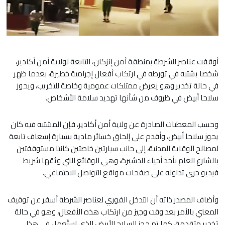
أوقفت عناصر الشرطة بمنطقة أمن إنزكان، التابعة لولاية أمن أكادير،
شخصا يشتبه في تورطه في ارتكاب أفعال إجرامية خطيرة، بعدما ظهر
في حالة تخدير وهو يعرض ممتلكات عمومية وخاصة للتخريب، ويحوز
سلاحا أبيض في ظروف من شأنها تهديد سلامة الأشخاص.
وحسب المعطيات الصادرة عن ولاية أمن أكادير، فإن المشتبه فيه كان
يحوز سلاحا أبيض، وأقدم على إلحاق خسائر مادية بسيارة إسعاف تابعة
لمصالح الوقاية المدنية، إلى جانب سيارتين خاصتين كانتا مستوقفتين
بالشارع العام بأحد أحياء الدشيرة، وهي الوقائع التي وثقها شريط
فيديو جرى تداوله على صفحات مواقع التواصل الاجتماعي.
وأضاف المصدر ذاته أن التدخل الفوري لعناصر الشرطة أسفر عن توقيف
المعني بالأمر بعد وقت وجيز من ارتكاب هذه الأفعال، وهو في حالة
تخدير متقدمة، كما تم حجز السلاح الأبيض الذي استُعمل في هذا