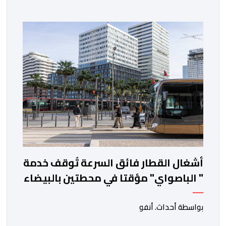
المحروقات. وجدد المحتجون يوم أمس الخميس 06 غشت،
التعبير عن قلقهم حيال تداعيات تطبيقات النقل، وأسعار
المحروقات على استقراهم المهني في ظل غلاء المعيشة،
وتراكم الديون، والالتزامات الأسرية، وإكراهات العمل، ما […]
أشغال القطار فائق السرعة تُوقف خدمة
" الباصواي" مؤقتا في محطتين بالبيضاء
بواسطة أحداث. أنفو