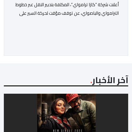
أعلنت شركة “كازا ترامواي”، المكلفة بتدبير النقل عبر خطوط
الترامواي والباصواي، عن توقف مؤقت لحركة السير على
مستوى الخط الأول لـ”الباصواي” (BW1)، وذلك خلال الفترة
الممتدة من 1 إلى 15 غشت 2026. وأشارت الشركة، عبر
إشعار رسمي وجهته لمستعملي الخط، أن هذا التوقف
المؤقت يأتي في إطار الأشغال الخاصة بتهيئة مشروع الخط
الكبيير للقطار فائق […]
آخر الأخبار