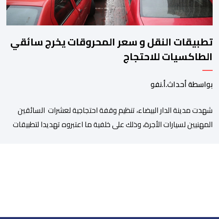
تطبيقات النقل و سعر المحروقات يخرج سائقي
الطاكسيات للاحتجاج
بواسطة أحداث.أ.نفو
شهدت مدينة الدار البيضاء، تنظيم وقفة احتجاجية لعشرات السائقين
المهنيين لسيارات الأجرة، وذلك على خلفية ما اعتبروه تهديدا لتطبيقات
النقل، إلى جانب ارتفاع سعر المحروقات. وجدد المحتجون يوم أمس
الخميس 06 غشت، التعبير عن قلقهم حيال تداعيات تطبيقات النقل،
وأسعار المحروقات على استقراهم المهني في ظل غلاء المعيشة،
وتراكم الديون، والالتزامات الأسرية، وإكراهات العمل، ما […]