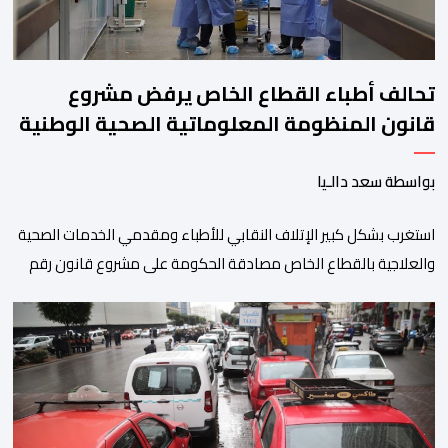
تحالف أطباء القطاع الخاص يرفض مشروع
قانون المنظومة المعلوماتية الصحية الوطنية
المندمجة
بواسطة سعد دالـيا
استغرب بشكل كبير الإتلاف النقابي للأطباء ومقدمي الخدمات الصحية
والعلاجية بالقطاع الخاص مصادقة الحكومة على مشروع قانون رقم
052.26 المتعلق بالمنظومة المعلوماتية الصحية الوطنية المندمجة،
والذي اعتبره الائتلاف جاء في غياب تام للمقاربة التشاركية وعدم أخذ
رأي وملاحظات التمثيليات المهنية للأطباء ومقدمي الخدمات العلاجية
رغم ما تسنه مقتضيات مشروع القانون من عقوبات مالية ضدهم
وتهدد […]