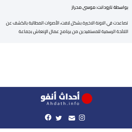
بواسطة تارودانت: موسى محراز
تصاعدت في الاونة الاخيرة بشكل لافت، الأصوات المطالبة بالكشف عن
اللائحة الرسمية للمستفيدين من برنامج عمال الإنعاش بجماعة
تارودانت، بعد أن تحول الملف إلى واحد من أكثر المواضيع إثارة للنقاش
داخل المدينة وعلى منصات التواصل الاجتماعي، وسط دعوات متزايدة
إلى اعتماد مبدأ الشفافية وربط المسؤولية بالمحاسبة. فبعد خروج عبد
الكبير بن طوطو، ثم شخص اخر […]