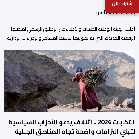
شترك الآن
بواسطة أحداث.أنفو
أعلنت الهيئة الوطنية للطبيبات والأطباء عن الإطلاق الرسمي لمنصتها
الرقمية الجديدة، التي تم تطويرها لتبسيط المساطر والإجراءات الإدارية،
وتحسين جودة الخدمات المقدمة للأطباء، وتعزيز التواصل بين الأطباء
والمجالس الجهوية للهيئة إلى جانب الهيئة الوطنية. وذكر بلاغ للهيئة أن
هذه المنصة، التي تم إطلاقها في إطار استراتيجيتها الرامية إلى التحديث
والتحول الرقمي، تشكل خطوة مهمة في […]
انتخابات 2026 .. ائتلاف يدعو الأحزاب السياسية
لتبني التزامات واضحة تجاه المناطق الجبلية