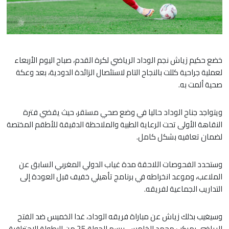
خضع حكيم زياش نجم الوداد الرياضي لكرة القدم، صباح اليوم الأربعاء
لعملية جراحية كللت بالنجاح التام لاستئصال الزائدة الدودية، بعد وعكة
صحية ألمت به.
​ويتواجد جناح الوداد حاليا في وضع صحي مستقر، حيث يقضي فترة
النقاهة الأولى تحت الرعاية الطبية والملاحظة الدقيقة للأطقم المختصة
لضمان تعافيه بشكل كامل.
وستحدد الفحوصات اللاحقة مدة غياب الدولي المغربي السابق عن
الملاعب، وموعد انخراطه في برنامج تأهيلي خفيف قبل العودة إلى
التداريب الجماعية لفريقه.
وسيغيب بذلك زياش عن مباراة فريقه الوداد، غدا الخميس ضد الفتح
الرياضي بمركب محمد الخامس، برسم الجولة 25 من البطولة الاحترافية.