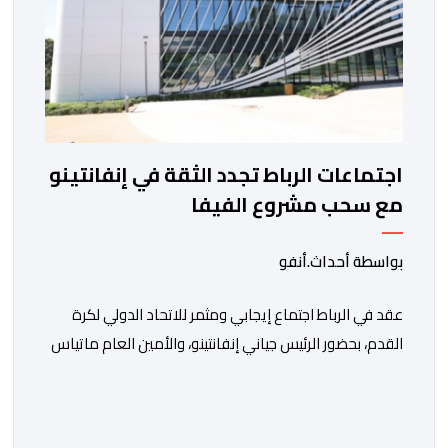
اجتماعات الرباط تجدد الثقة في إنفانتينو
مع سحب مشروع الفيفا
بواسطة أحداث.أنفو
عقد في الرباط اجتماع إيجابي ومثمر للاتحاد الدولي لكرة
القدم، بحضور الرئيس جياني إنفانتينو، والأمين العام ماتياس
غرافستروم، وأعضاء مجلس إدارة الفيفا، لمناقشة التطورات
الأخيرة وضمان تطوير آليات العمل الداخلي. ​وشهد اللقاء
تجديد الثقة المتبادلة بين القيادة التنفيذية للاتحاد، حيث أكد