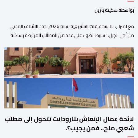
بواسطة سكينة بنزين
مع اقتراب الاستحقاقات التشريعية لسنة 2026، جدد الائتلاف المدني
من أجل الجبل، تسليط الضوء على عدد من المطالب المرتبطة بساكنة
المناطق الجبلية. وفي هذا السياق، أطلق الائتلاف مذكرة مطلبية، دعا
فيها الأحزاب السياسية، إلى ادراج 10 التزامات ضمن برامجها الانتخابية
المنتظرة، في إطار تعاقد سياسي مع المناطق الجبلية والانتقال من
الوعود الانتخابية إلى التزامات عملية […]
لائحة عمال الإنعاش بتارودانت تتحول إلى مطلب
شعبي ملح.. فمن يجيب؟.