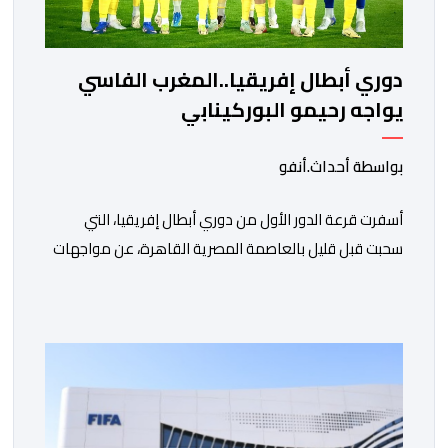
دوري أبطال إفريقيا..المغرب الفاسي
يواجه رحيمو البوركينابي
بواسطة أحداث.أنفو
أسفرت قرعة الدور الأول من دوري أبطال إفريقيا، التي
سحبت قبل قليل بالعاصمة المصرية القاهرة، عن مواجهات
متوازنة لممثلي كرة القدم المغربية، نهضة بركان والمغرب
الفاسي، في مستهل مشوارهما القاري. ​وسيكون نادي
نهضة بركان على موعد في هذا الدور مع الفائز من المباراة
التي تجمع بين ستار سبورت السييراليوني ونادي المدينة
الغامبي، حيث يطمح الفريق […]