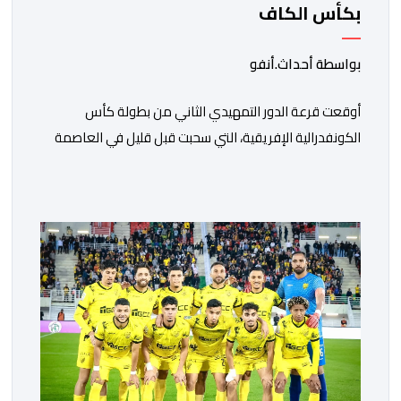
بكأس الكاف
بواسطة أحداث.أنفو
أوقعت قرعة الدور التمهيدي الثاني من بطولة كأس
الكونفدرالية الإفريقية، التي سحبت قبل قليل في العاصمة
المصرية القاهرة، ممثلي كرة القدم المغربية الرجاء الرياضي
والجيش الملكي في مواجهات مرتقبة أمام أندية غرب
ووسط القارة. ​وسيكون نادي الرجاء الرياضي على موعد مع
مواجهة المتأهل من المباراة التي تجمع بين إيل كانيمي
واريورز النيجيري ونادي أوديب ممثل […]