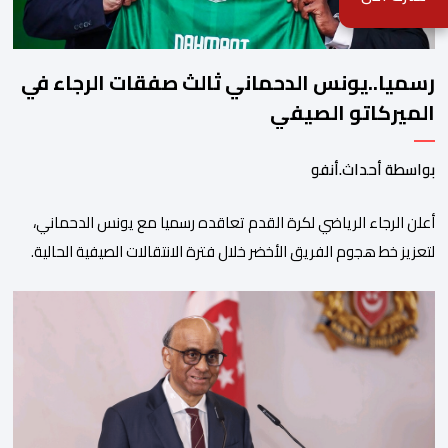
رسميا..يونس الدحماني ثالث صفقات الرجاء في
الميركاتو الصيفي
بواسطة أحداث.أنفو
أعلن الرجاء الرياضي لكرة القدم تعاقده رسميا مع يونس الدحماني،
لتعزيز خط هجوم الفريق الأخضر خلال فترة الانتقالات الصيفية الحالية. ​
ويمتد العقد الذي يربط الدحماني بالنسور لعدة سنوات حتى عام 2030،
حيث يعول عليه الطاقم التقني للرجاء لتقديم الإضافة المرجوة في
المسابقات المحلية والقارية المقبلة. ​وجاء هذا التعاقد بعد أداء لافت
قدمه اللاعب برفقة اتحاد […]