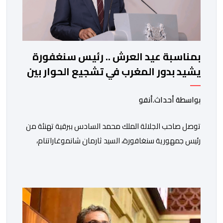
بمناسبة عيد العرش .. رئيس سنغفورة
يشيد بدور المغرب في تشجيع الحوار بين
الأديان
بواسطة أحداث.أنفو
توصل صاحب الجلالة الملك محمد السادس ببرقية تهنئة من
رئيس جمهورية سنغافورة، السيد ثارمان شانموغاراتنام،
وذلك بمناسبة الذكرى السابعة والعشرين لتربع جلالته على
عرش أسلافه المنعمين. وأعرب السيد شانموغاراتنام، في
هذه البرقية، باسم الشعب السنغافوري، عن أحر تهانئه
وأطيب متمنياته بموفور الصحة ومزيد من التوفيق لجلالة
الملك، وللشعب المغربي بمزيد من السلام والازدهار. وأشاد