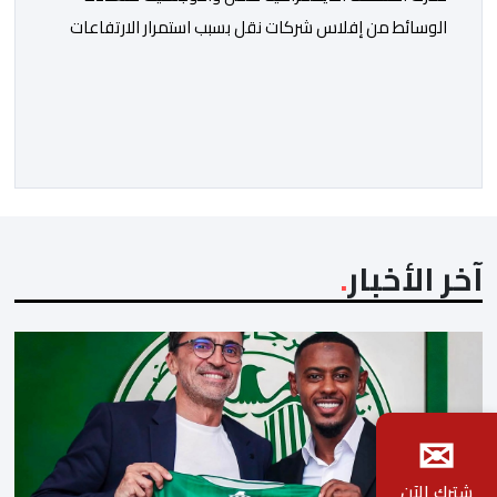
الوسائط من إفلاس شركات نقل بسبب استمرار الارتفاعات
المتتالية لأسعار الغازوال وكلك ما تصفه ب”امتناع” الحكومة
عن صرف أشطر الدعم المباشر المخصص لمهنيي النقل
الطرقي. وجاء بلاغ للمنظمة، “أصبحت المقاولات النقلية،
والسائقون المهنيون، على حد سواء، يواجهون ضغوطا
اقتصادية غير مسبوقة نتيجة الارتفاع المستمر في كلفة
العملية النقلية، حيث […]
آخر الأخبار
✉
شترك الآن