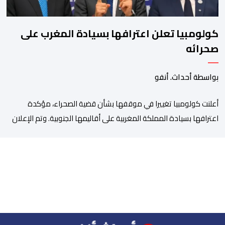
كولومبيا تعلن اعترافها بسيادة المغرب على
صحرائه
بواسطة أحداث. أنفو
أعلنت كولومبيا تغييرا في موقفها بشأن قضية الصحراء، مؤكدة
اعترافها بسيادة المملكة المغربية على أقاليمها الجنوبية. وتم الإعلان
عن هذا الموقف الجديد، أمس الجمعة، خلال لقاء بين وزير الشؤون
الخارجية والتعاون الافريقي والمغاربة المقيمين بالخارج، ناصر بوريطة،
ونائب رئيس جمهورية كولومبيا، خوسيه مانويل ريستريبو، بحضور وزير
العلاقات الخارجية عمر بولا إسكوبار. وبهذه المناسبة، أكد السيد […]