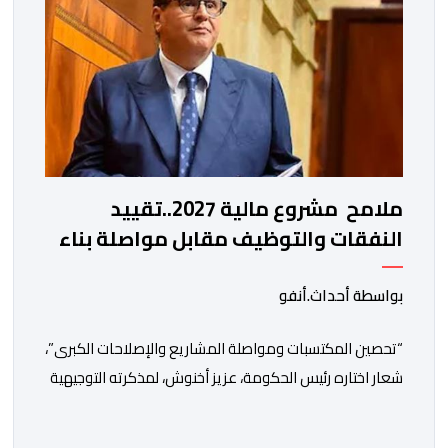
الرئيس […]
ملامح مشروع مالية 2027..تقييد
النفقات والتوظيف مقابل مواصلة بناء
الدولة الاجتماعية والاستثمار
بواسطة أحداث.أنفو
“تحصين المكتسبات ومواصلة المشاريع والإصلاحات الكبرى”،
شعار اختاره رئيس الحكومة، عزيز أخنوش، لمذكرته التوجيهية
إلى الوزراء وكتاب الدولة بخصوص إعداد مشروع قانون
مالية 2027 أي آخر مشروع من نوعه في ظل ولايته