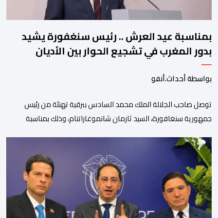
بمناسبة عيد العرش .. رئيس سنغفورة يشيد
بدور المغرب في تشجيع الحوار بين الأديان
بواسطة أحداث.أنفو
توصل صاحب الجلالة الملك محمد السادس ببرقية تهنئة من رئيس
جمهورية سنغافورة، السيد ثارمان شانموغاراتنام، وذلك بمناسبة
الذكرى السابعة والعشرين لتربع جلالته على عرش أسلافه المنعمين.
وأعرب السيد شانموغاراتنام، في هذه البرقية، باسم الشعب
السنغافوري، عن أحر تهانئه وأطيب متمنياته بموفور الصحة ومزيد من
التوفيق لجلالة الملك، وللشعب المغربي بمزيد من السلام والازدهار.
وأشاد الرئيس […]