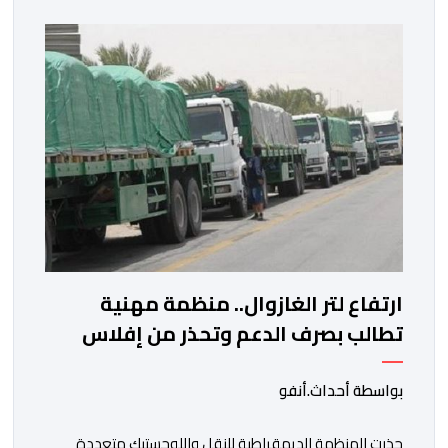
الحكومية. هذه الرسالة التأطيرية ارتكزت على 4 أولويات، كما
حملت ألحت على ضرورة عقلنة نفقات التسيير، بل وتقييد
التوظيف إلا في حالة الضرورة. […]
ارتفاع لتر الغازوال.. منظمة مهنية
تطالب بصرف الدعم وتحذر من إفلاس
شركات النقل
بواسطة أحداث.أنفو
حذرت المنظمة الديمقراطية للنقل واللوجستيك متعددة