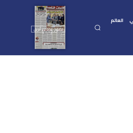
ي
العالم
تصفح عدد 22 أبريل