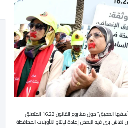
عبرت جمعية التحدي للمساواة والمواطنة، عن “أسفها العميق” حول مشروع القانون 16.22 المتعلق
ن نقاش يرى فيه البعض إعادة لإنتاج التأويلات المحافظة