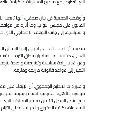
التي تتعارض مع مبادئ المساواة والكرامة والعدا
وأوضحت الجمعية في بيان صحفي، أنها تابعت ا
القانون على مجلس النواب، وما أثاره من مواقف
والسياسية، إلى جانب التوقف الاحتجاجي الذي خ
مضيفة أن المخرجات التي انتهى إليها النقاش ا
العدلي، كشفت عن استمرار منطق التردد المؤسسا
وعن غياب إرادة سياسية وتشريعية واضحة لترجمة
التمييز إلى قواعد قانونية صريحة وملزمة.
واعتبر ذات التنظيم الجمعوي، أن الإبقاء على 
مباشرة بالأهلية القانونية للنساء وبقيمة شهاد
بروح ونص الفصل 19 من دستور الم
المساواة، بكافة الحقوق والحريات، وعلى التزام 