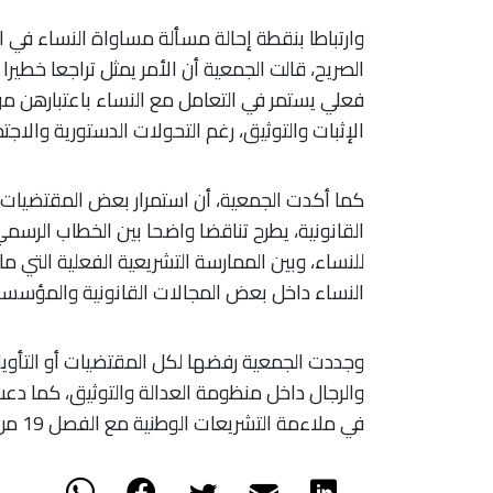
وارتباطا بنقطة إحالة مسألة مساواة النساء في 
الصريح، قالت الجمعية أن الأمر يمثل تراجعا خطير
فعلي يستمر في التعامل مع النساء باعتبارهن م
الإثبات والتوثيق، رغم التحولات الدستورية والاج
كما أكدت الجمعية، أن استمرار بعض المقتضيات وا
القانونية، يطرح تناقضا واضحا بين الخطاب الرس
للنساء، وبين الممارسة التشريعية الفعلية التي م
النساء داخل بعض المجالات القانونية والمؤسسات
وجددت الجمعية رفضها لكل المقتضيات أو التأويلا
والرجال داخل منظومة العدالة والتوثيق، كما دع
في ملاءمة التشريعات الوطنية مع الفصل 19 من الدستور ومع الالتزامات الدولية للمغرب.