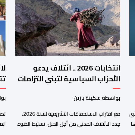
انتخابات 2026 .. ائتلاف يدعو
لا
الأحزاب السياسية لتبني التزامات
تت
واضحة تجاه المناطق الجبلية
فم
بواسطة سكينة بنزين
بوا
اق
مع اقتراب الاستحقاقات التشريعية لسنة 2026،
تصا
ا
جدد الائتلاف المدني من أجل الجبل، تسليط الضوء
الم
على عدد من المطالب المرتبطة بساكنة المناطق
من 