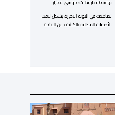
بواسطة تارودانت: موسى محراز
تصاعدت في الاونة الاخيرة بشكل لافت،
الأصوات المطالبة بالكشف عن اللائحة
الرسمية للمستفيدين من برنامج عمال
الإنعاش بجماعة تارودانت، بعد أن تحول
الملف إلى واحد من أكثر المواضيع إثارة
للنقاش داخل المدينة وعلى منصات
التواصل الاجتماعي، وسط دعوات
متزايدة إلى اعتماد مبدأ الشفافية وربط
المسؤولية بالمحاسبة. فبعد خروج عبد
الكبير بن طوطو، ثم شخص اخر […]