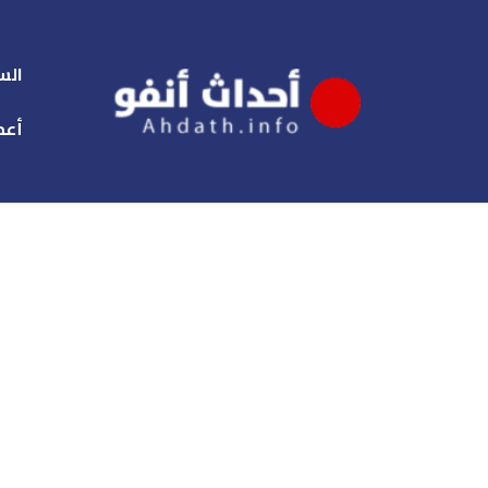
الس
أعم