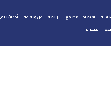
ياسة
اقتصاد
مجتمع
الرياضة
فن وثقافة
أحداث تيف
دة
الصحراء