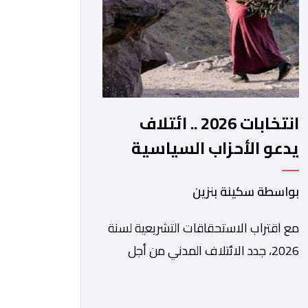
الرقمي، تشكل خطوة مهمة في […]
انتخابات 2026 .. ائتلاف
يدعو الأحزاب السياسية
لتبني التزامات واضحة تجاه
بواسطة سكينة بنزين
المناطق الجبلية
مع اقتراب الاستحقاقات التشريعية لسنة
2026، جدد الائتلاف المدني من أجل
الجبل، تسليط الضوء على عدد من
المطالب المرتبطة بساكنة المناطق