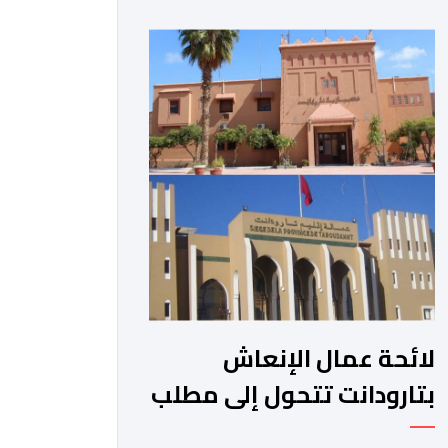
الجبلية. وفي هذا السياق، أطلق الائتلاف
مذكرة مطلبية، دعا فيها الأحزاب
السياسية، إلى ادراج 10 التزامات ضمن
برامجها الانتخابية المنتظرة، في إطار تعاقد
سياسي مع المناطق الجبلية والانتقال
من الوعود الانتخابية إلى التزامات عملية
[…]
لائحة عمال الإنعاش
بتارودانت تتحول إلى مطلب
شعبي ملح.. فمن يجيب؟.