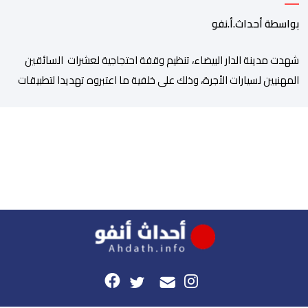
بواسطة أحداث.أ.نفو
شهدت مدينة الدار البيضاء، تنظيم وقفة احتجاجية لعشرات السائقين
المهنيين لسيارات الأجرة، وذلك على خلفية ما اعتبروه تهديدا لتطبيقات
النقل، إلى جانب ارتفاع سعر المحروقات. وجدد المحتجون يوم أمس
الخميس 06 غشت، التعبير عن قلقهم حيال تداعيات تطبيقات النقل،
وأسعار المحروقات على استقراهم المهني في ظل غلاء المعيشة،
وتراكم الديون، والالتزامات الأسرية، وإكراهات العمل، ما […]