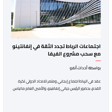
اجتماعات الرباط تجدد الثقة في إنفانتينو
مع سحب مشروع الفيفا
بواسطة أحداث.أنفو
عقد في الرباط اجتماع إيجابي ومثمر للاتحاد الدولي لكرة
القدم، بحضور الرئيس جياني إنفانتينو، والأمين العام ماتياس
غرافستروم، وأعضاء مجلس إدارة الفيفا، لمناقشة التطورات
الأخيرة وضمان تطوير آليات العمل الداخلي. ​وشهد اللقاء
تجديد الثقة المتبادلة بين القيادة التنفيذية للاتحاد، حيث أكد