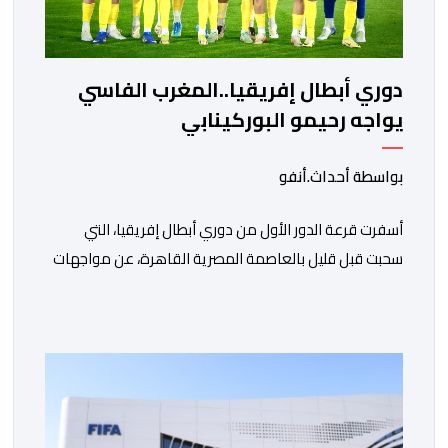
دوري أبطال إفريقيا..المغرب الفاسي
يواجه رحيمو البوركينابي
بواسطة أحداث.أنفو
أسفرت قرعة الدور الأول من دوري أبطال إفريقيا، التي
سحبت قبل قليل بالعاصمة المصرية القاهرة، عن مواجهات
متوازنة لممثلي كرة القدم المغربية، نهضة بركان والمغرب
الفاسي، في مستهل مشوارهما القاري. ​وسيكون نادي
نهضة بركان على موعد في هذا الدور مع الفائز من المباراة
التي تجمع بين ستار سبورت السييراليوني ونادي المدينة
الغامبي، حيث يطمح الفريق […]