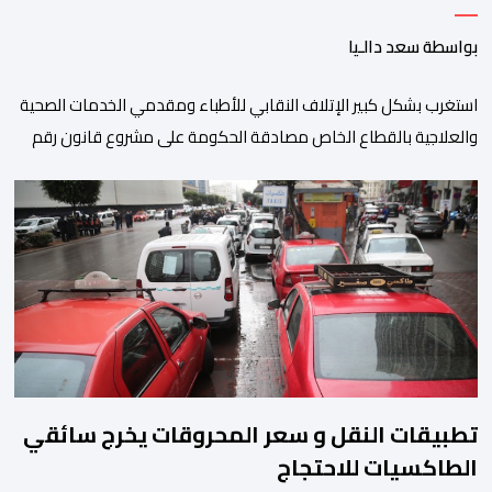
المندمجة
بواسطة سعد دالـيا
استغرب بشكل كبير الإتلاف النقابي للأطباء ومقدمي الخدمات الصحية
والعلاجية بالقطاع الخاص مصادقة الحكومة على مشروع قانون رقم
052.26 المتعلق بالمنظومة المعلوماتية الصحية الوطنية المندمجة،
والذي اعتبره الائتلاف جاء في غياب تام للمقاربة التشاركية وعدم أخذ
رأي وملاحظات التمثيليات المهنية للأطباء ومقدمي الخدمات العلاجية
رغم ما تسنه مقتضيات مشروع القانون من عقوبات مالية ضدهم
وتهدد […]
تطبيقات النقل و سعر المحروقات يخرج سائقي
الطاكسيات للاحتجاج