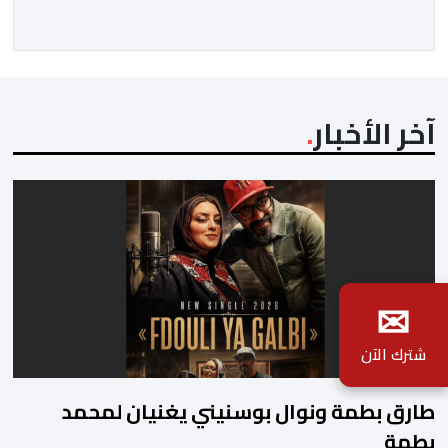
المجتمعون دعمهم الكامل للرئيس إنفانتينو باعتباره
المسؤول الوحيد المباشر والمنتخب من قِبل 211 اتحادا […]
آخر الأخبار
✉
شترك الآن
طارق بطمة ونوال بوسنيني يغنيان لمحمد
بطمة