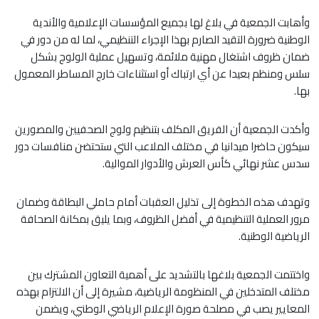
وأهابت الجمعية في بلاغ لها بجميع المؤسسات الإعلامية والأندية
الوطنية ضرورة التقيد الصارم بهذا الإجراء التنظيمي، لما له من دور في
ضمان ظروف اشتغال مهنية ملائمة، وتسهيل عملية الولوج بشكل
سلس ومنظم بعيدا عن أي ارتباك أو استثناءات خارج المساطر المعمول
بها.
وأكدت الجمعية أن الفريق المكلف بتنظيم ولوج الصحفيين والمصورين
سيكون حاضرا ميدانيا في مختلف الملاعب التي ستحتضن منافسات دور
سدس عشر نهائي كأس العرش والأدوار الموالية.
وتهدف هذه الخطوة إلى تذليل العقبات أمام حاملي البطاقة وضمان
مرور العملية التنظيمية في أفضل الظروف، وبما يليق بمكانة الصحافة
الرياضية الوطنية.
واختتمت الجمعية بلاغها بالتشديد على أهمية التعاون المشترك بين
مختلف المتدخلين في المنظومة الرياضية، مشيرة إلى أن الالتزام بهذه
المعايير يصب في مصلحة صورة الإعلام الرياضي الوطني، ويضمن