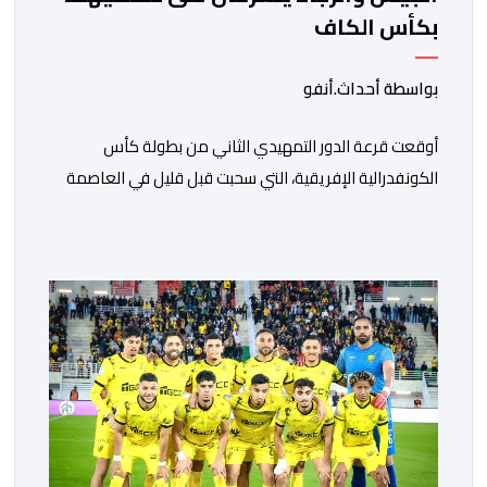
بكأس الكاف
بواسطة أحداث.أنفو
أوقعت قرعة الدور التمهيدي الثاني من بطولة كأس
الكونفدرالية الإفريقية، التي سحبت قبل قليل في العاصمة
المصرية القاهرة، ممثلي كرة القدم المغربية الرجاء الرياضي
والجيش الملكي في مواجهات مرتقبة أمام أندية غرب
ووسط القارة. ​وسيكون نادي الرجاء الرياضي على موعد مع
مواجهة المتأهل من المباراة التي تجمع بين إيل كانيمي
واريورز النيجيري ونادي أوديب ممثل […]