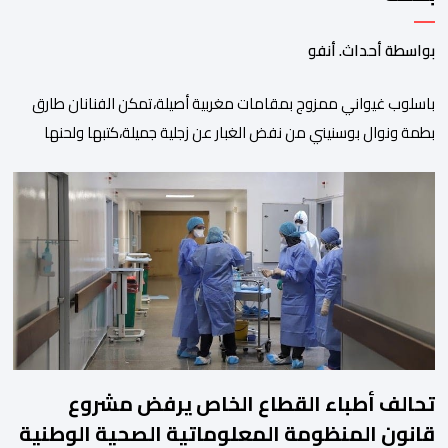
بواسطة أحداث. أنفو
باسلوب غيواني ممزوج بمقامات مغربية أصيلة،تمكن الفنانان طارق
بطمة ونوال بوسنيني من نفض الغبار عن زجلية جميلة،كتبها ولحنها
المرحوم محمد بطمة ،احد اعمدة مجموعة لمشاهب الشهيرة. الاغنية
بعنوان ” فضولي ياقلبي” ،قام بتوزيعها اسامة باهي،باسلوب سلس
وبسيط، متحكما في الجمل الموسيقية والانتقالات الجميلة..استطاع
الفنانان طارق بطمة ونوال بوسنيني أن يعطيا روحا فريدة لهذه
الاغنية,بفضل أدا […]
تحالف أطباء القطاع الخاص يرفض مشروع
قانون المنظومة المعلوماتية الصحية الوطنية